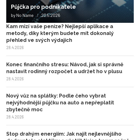
Půjčka pro podnikatele
by
No Name
23.5.2026
Kam mizí vaše peníze? Nejlepší aplikace a
metody, díky kterým budete mít dokonalý
přehled ve svých výdajích
28.4.2026
Konec finančního stresu: Návod, jak si správně
nastavit rodinný rozpočet a udržet ho v plusu
28.4.2026
Nový vůz na splátky: Podle čeho vybrat
nejvýhodnější půjčku na auto a nepřeplatit
zbytečně moc
28.4.2026
Stop drahým energiím: Jak najít nejlevnějšího