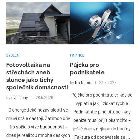
BYDLENÍ
FINANCE
Fotovoltaika na
Půjčka pro
střechách aneb
podnikatele
slunce jako tichý
by
No Name
23.5.2026
společník domácnosti
Půjčka pro podnikatele: kdy se
by
svet zeny
28.5.2026
vyplatí a jak ji získat rychle
O energetické nezávislosti se
Podnikání je plné situací, kdy
mluví stále častěji. Zatímco dřív
peníze musí přijít okamžitě –
šlo spíše o vize budoucnosti,
ještě dnes, nejlépe do hodiny.
dnes je realitou mnoha českých
Faktura od dodavatele se …