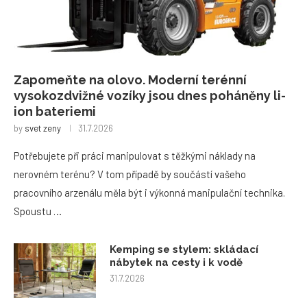
Zapomeňte na olovo. Moderní terénní
vysokozdvižné vozíky jsou dnes poháněny li-
ion bateriemi
by
svet zeny
31.7.2026
Potřebujete při práci manipulovat s těžkými náklady na
nerovném terénu? V tom případě by součástí vašeho
pracovního arzenálu měla být i výkonná manipulační technika.
Spoustu …
Kemping se stylem: skládací
nábytek na cesty i k vodě
31.7.2026