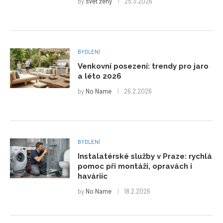
by
svet zeny
25.3.2026
BYDLENÍ
Venkovní posezení: trendy pro jaro
a léto 2026
by
No Name
26.2.2026
BYDLENÍ
Instalatérské služby v Praze: rychlá
pomoc při montáži, opravách i
haváriíc
by
No Name
18.2.2026