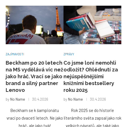
ZAJÍMAVOSTI
ZPRÁVY
Beckham po 20 letech
Co jsme loni nemohli
na MS vydělává víc než
odložit? Ohlédnutí za
jako hráč. Vrací se jako
nejúspěšnějšími
brand a silný partner
knižními bestsellery
Lenovo
roku 2025
by
No Name
30.4.2026
by
No Name
30.4.2026
Beckham se k šampionátu
Rok 2025 se do historie
vrací po dvaceti letech. Ne jako
literárního světa zapsal jako rok
hráč, ale jako tvář
velkých návratů, ale také jako