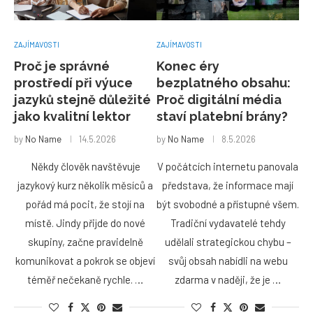
ZAJÍMAVOSTI
ZAJÍMAVOSTI
Proč je správné
Konec éry
prostředí při výuce
bezplatného obsahu:
jazyků stejně důležité
Proč digitální média
jako kvalitní lektor
staví platební brány?
by
No Name
14.5.2026
by
No Name
8.5.2026
Někdy člověk navštěvuje
V počátcích internetu panovala
jazykový kurz několik měsíců a
představa, že informace mají
pořád má pocit, že stojí na
být svobodné a přístupné všem.
místě. Jindy přijde do nové
Tradiční vydavatelé tehdy
skupiny, začne pravidelně
udělali strategickou chybu –
komunikovat a pokrok se objeví
svůj obsah nabídli na webu
téměř nečekaně rychle. …
zdarma v naději, že je …