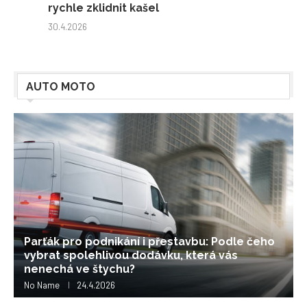
rychle zklidnit kašel
30.4.2026
AUTO MOTO
Legenda s nezaměnitelným zvukem: Proč je
Harley-Davidson víc než jen motorka, ale
životní styl?
No Name
24.4.2026