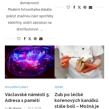
domácností.
Moderní fotovoltaika dokáže
pokrýt značnou část spotřeby
elektřiny, snížit závislost na
distributorovi, …
REKLAMNÍ ČLÁNKY
ZDRAVÍ
Václavské náměstí 5:
Zub po léčbě
Adresa s pamětí
kořenových kanálků
stále bolí – Možná je
by
No Name
20.5.2026