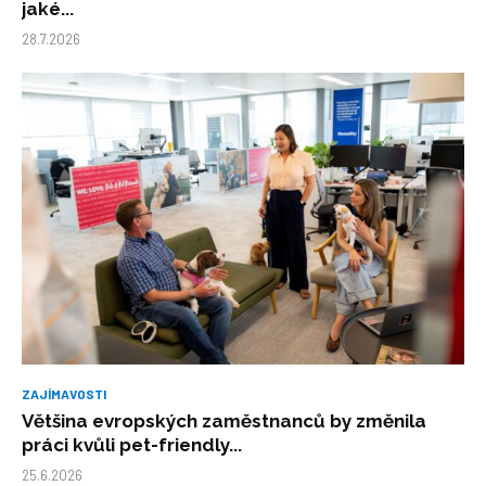
jaké...
28.7.2026
ZAJÍMAVOSTI
Většina evropských zaměstnanců by změnila
práci kvůli pet-friendly...
25.6.2026