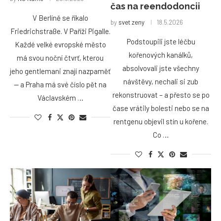
čas na reendodoncii
V Berlíně se říkalo
by
svet zeny
18.5.2026
Friedrichstraße. V Paříži Pigalle.
Podstoupili jste léčbu
Každé velké evropské město
kořenových kanálků,
má svou noční čtvrť, kterou
absolvovali jste všechny
jeho gentlemani znají nazpaměť
návštěvy, nechali si zub
— a Praha má své číslo pět na
rekonstruovat – a přesto se po
Václavském …
čase vrátily bolesti nebo se na
rentgenu objevil stín u kořene.
Co …