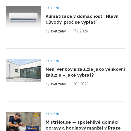
BYDLENÍ
Klimatizace v domácnosti: Hlavní
důvody, proč se vyplatí
by
svet zeny
17.2.2026
BYDLENÍ
Není venkovní žaluzie jako venkovní
žaluzie – jaké vybrat?
by
svet zeny
26.1.2026
BYDLENÍ
MistrHouse — spolehlivé domácí
opravy a hodinový manžel v Praze