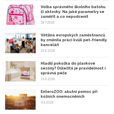
Volba správného školního batohu
či aktovky: Na jaké parametry se
zaměřit a co nepodcenit
28.7.2026
Většina evropských zaměstnanců
by změnila práci kvůli pet-friendly
kanceláři
25.6.2026
Hladší pokožka do plavkové
sezóny? Důležitá je pravidelnost i
správná péče
24.6.2026
EnteroZOO: akutní pomoc při
kožních onemocněních
11.6.2026