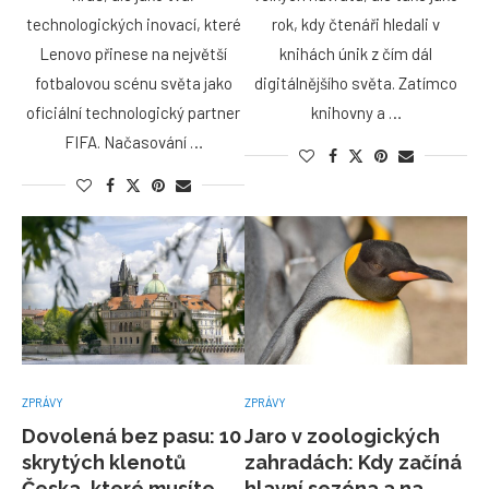
technologických inovací, které
rok, kdy čtenáři hledali v
Lenovo přinese na největší
knihách únik z čím dál
fotbalovou scénu světa jako
digitálnějšího světa. Zatímco
oficiální technologický partner
knihovny a …
FIFA. Načasování …
ZPRÁVY
ZPRÁVY
Dovolená bez pasu: 10
Jaro v zoologických
skrytých klenotů
zahradách: Kdy začíná
Česka, které musíte
hlavní sezóna a na