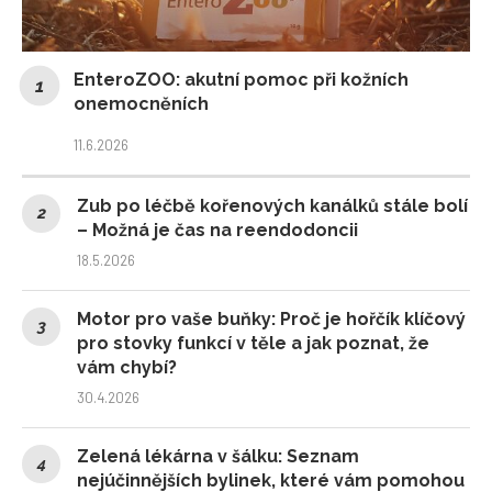
EnteroZOO: akutní pomoc při kožních
onemocněních
11.6.2026
Zub po léčbě kořenových kanálků stále bolí
– Možná je čas na reendodoncii
18.5.2026
Motor pro vaše buňky: Proč je hořčík klíčový
pro stovky funkcí v těle a jak poznat, že
vám chybí?
30.4.2026
Zelená lékárna v šálku: Seznam
nejúčinnějších bylinek, které vám pomohou