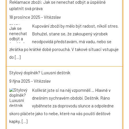
Reklamace zboží: Jak se nenechat odbýt a úspěšně
uplatnit svá práva
18 prosince 2025
-
Vítězslav
Kupování zboží by mělo být radost, nikoli stres.
Bohužel, stane se, že zakoupený výrobek
neodpovídá představám, má vadu, nebo se
zkrátka po krátké době porouchá. V takové situaci vstupuje
do
[...]
Stylový doplněk? Luxusní deštník
9 října 2025
-
Vítězslav
Kolikrát jste si na něj vzpomněli… Hlavně v
dnešním sychravém období. Deštník. Ráno
vyběhnete za doprovodu slunce a odpoledne
skoro pláčete jako to nebe, které na vás pouští dešťové
kapky,
[...]