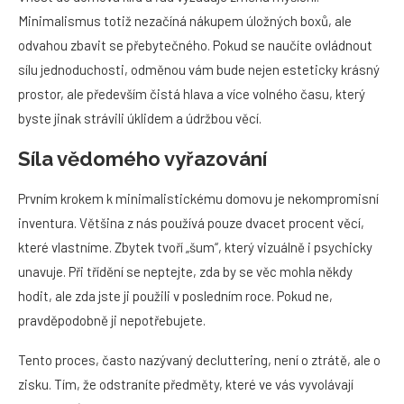
Minimalismus totiž nezačíná nákupem úložných boxů, ale
odvahou zbavit se přebytečného. Pokud se naučíte ovládnout
sílu jednoduchosti, odměnou vám bude nejen esteticky krásný
prostor, ale především čistá hlava a více volného času, který
byste jinak strávili úklidem a údržbou věcí.
Síla vědomého vyřazování
Prvním krokem k minimalistickému domovu je nekompromisní
inventura. Většina z nás používá pouze dvacet procent věcí,
které vlastníme. Zbytek tvoří „šum“, který vizuálně i psychicky
unavuje. Při třídění se neptejte, zda by se věc mohla někdy
hodit, ale zda jste ji použili v posledním roce. Pokud ne,
pravděpodobně ji nepotřebujete.
Tento proces, často nazývaný decluttering, není o ztrátě, ale o
zisku. Tím, že odstraníte předměty, které ve vás vyvolávají