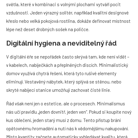
světla, které v kombinaci s volnými plochami vytváří pocit
vzdušnosti. Jeden výrazný solitér, například kvalitní designové
křeslo nebo velká pokojová rostlina, dokáže definovat místnost
lépe než deset drobných sošek na poličce.
Digitální hygiena a neviditelný řád
V digitální éře se nepořádek často skrývá tam, kde není vidět –
v kabelech, nabíječkách a přeplněných discích. Minimalistický
domov využívá chytrá řešení, která tyto rušivé elementy
eliminují. Vestavěný nábytek, který splývá se stěnou, nebo
skryté nabíjecí stanice umožňují zachovat čisté linie.
Řád však není jen o estetice, ale o procesech. Minimalismus
nás učí pravidlu „jeden dovnitř, jeden ven“. Pokud si koupíte nový
kus oblečení, jeden starý musí z domu. Tento přístup brání
opětovnému hromadění a nutí nás k vědomějšímu nakupování.
Místo kvantity začnete automaticky vyhledávat kvalitu, která