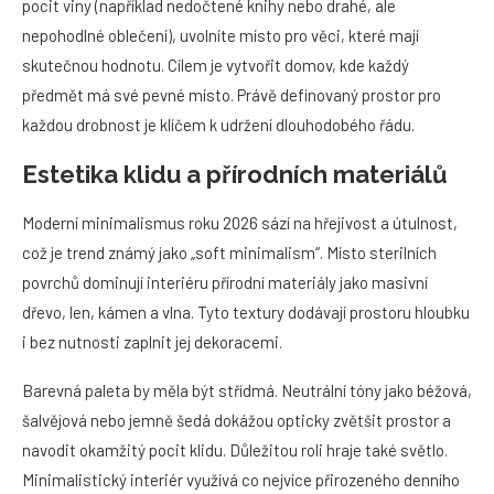
pocit viny (například nedočtené knihy nebo drahé, ale
nepohodlné oblečení), uvolníte místo pro věci, které mají
skutečnou hodnotu. Cílem je vytvořit domov, kde každý
předmět má své pevné místo. Právě definovaný prostor pro
každou drobnost je klíčem k udržení dlouhodobého řádu.
Estetika klidu a přírodních materiálů
Moderní minimalismus roku 2026 sází na hřejivost a útulnost,
což je trend známý jako „soft minimalism“. Místo sterilních
povrchů dominují interiéru přírodní materiály jako masivní
dřevo, len, kámen a vlna. Tyto textury dodávají prostoru hloubku
i bez nutnosti zaplnit jej dekoracemi.
Barevná paleta by měla být střídmá. Neutrální tóny jako béžová,
šalvějová nebo jemně šedá dokážou opticky zvětšit prostor a
navodit okamžitý pocit klidu. Důležitou roli hraje také světlo.
Minimalistický interiér využívá co nejvíce přirozeného denního