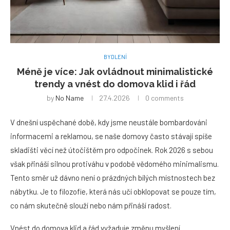
BYDLENÍ
Méně je více: Jak ovládnout minimalistické
trendy a vnést do domova klid i řád
by
No Name
27.4.2026
0 comments
V dnešní uspěchané době, kdy jsme neustále bombardováni
informacemi a reklamou, se naše domovy často stávají spíše
skladišti věcí než útočištěm pro odpočinek. Rok 2026 s sebou
však přináší silnou protiváhu v podobě vědomého minimalismu.
Tento směr už dávno není o prázdných bílých místnostech bez
nábytku. Je to filozofie, která nás učí obklopovat se pouze tím,
co nám skutečně slouží nebo nám přináší radost.
Vnést do domova klid a řád vyžaduje změnu myšlení.