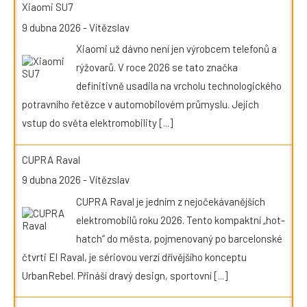
Xiaomi SU7
9 dubna 2026
-
Vítězslav
Xiaomi už dávno není jen výrobcem telefonů a
rýžovarů. V roce 2026 se tato značka
definitivně usadila na vrcholu technologického
potravního řetězce v automobilovém průmyslu. Jejich
vstup do světa elektromobility
[...]
CUPRA Raval
9 dubna 2026
-
Vítězslav
CUPRA Raval je jedním z nejočekávanějších
elektromobilů roku 2026. Tento kompaktní „hot-
hatch“ do města, pojmenovaný po barcelonské
čtvrti El Raval, je sériovou verzí dřívějšího konceptu
UrbanRebel. Přináší dravý design, sportovní
[...]