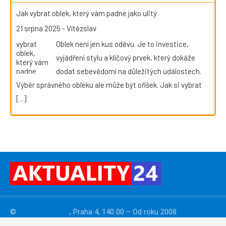
Jak vybrat oblek, který vám padne jako ulitý
21 srpna 2025
-
Vítězslav
Oblek není jen kus oděvu. Je to investice,
vyjádření stylu a klíčový prvek, který dokáže
dodat sebevědomí na důležitých událostech.
Výběr správného obleku ale může být oříšek. Jak si vybrat
[...]
©
PressMedia.net
, Praha 4, 140 00 – Od roku 2008
publikujeme
PR články
. Reklamu na webu