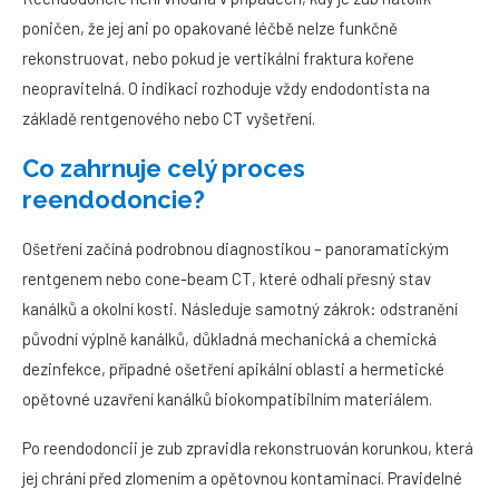
poničen, že jej ani po opakované léčbě nelze funkčně
rekonstruovat, nebo pokud je vertikální fraktura kořene
neopravitelná. O indikaci rozhoduje vždy endodontista na
základě rentgenového nebo CT vyšetření.
Co zahrnuje celý proces
reendodoncie?
Ošetření začíná podrobnou diagnostikou – panoramatickým
rentgenem nebo cone-beam CT, které odhalí přesný stav
kanálků a okolní kosti. Následuje samotný zákrok: odstranění
původní výplně kanálků, důkladná mechanická a chemická
dezinfekce, případné ošetření apikální oblasti a hermetické
opětovné uzavření kanálků biokompatibilním materiálem.
Po reendodoncii je zub zpravidla rekonstruován korunkou, která
jej chrání před zlomením a opětovnou kontaminací. Pravidelné