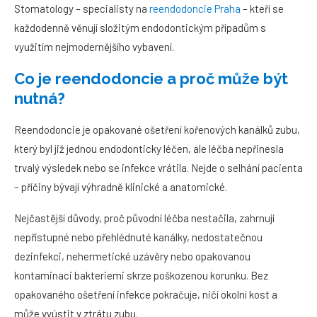
Stomatology – specialisty na
reendodoncie Praha
– kteří se
každodenně věnují složitým endodontickým případům s
využitím nejmodernějšího vybavení.
Co je reendodoncie a proč může být
nutná?
Reendodoncie je opakované ošetření kořenových kanálků zubu,
který byl již jednou endodonticky léčen, ale léčba nepřinesla
trvalý výsledek nebo se infekce vrátila. Nejde o selhání pacienta
– příčiny bývají výhradně klinické a anatomické.
Nejčastější důvody, proč původní léčba nestačila, zahrnují
nepřístupné nebo přehlédnuté kanálky, nedostatečnou
dezinfekci, nehermetické uzávěry nebo opakovanou
kontaminaci bakteriemi skrze poškozenou korunku. Bez
opakovaného ošetření infekce pokračuje, ničí okolní kost a
může vyústit v ztrátu zubu.