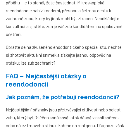
příběhu – je to signál, že je čas jednat. Mikroskopická
reendodoncie nabízí moderní, přesnou a šetrnou cestu k
záchraně zubu, který by jinak mohl být ztracen. Neodkládejte
konzultaci a zjistěte, zda je váš zub kandidátem na opakované
ošetření.
Obraťte se na zkušeného endodontického specialistu, nechte
si zhotovit aktuální snímek a získejte jasnou odpověď na
otázku: lze zub zachránit?
FAQ – Nejčastější otázky o
reendodoncii
Jak poznám, že potřebuji reendodoncii?
Nejčastějšími příznaky jsou přetrvávající citlivost nebo bolest
zubu, který byl již léčen kanálkově, otok dásně v okolí kořene,
nebo nález tmavého stínu u kořene na rentgenu. Diagnózu však