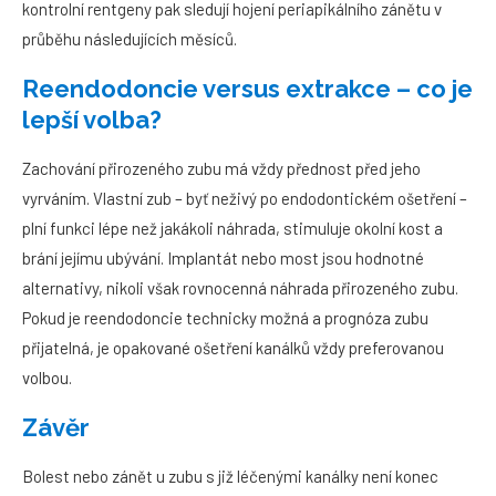
kontrolní rentgeny pak sledují hojení periapikálního zánětu v
průběhu následujících měsíců.
Reendodoncie versus extrakce – co je
lepší volba?
Zachování přirozeného zubu má vždy přednost před jeho
vyrváním. Vlastní zub – byť neživý po endodontickém ošetření –
plní funkci lépe než jakákoli náhrada, stimuluje okolní kost a
brání jejímu ubývání. Implantát nebo most jsou hodnotné
alternativy, nikoli však rovnocenná náhrada přirozeného zubu.
Pokud je reendodoncie technicky možná a prognóza zubu
přijatelná, je opakované ošetření kanálků vždy preferovanou
volbou.
Závěr
Bolest nebo zánět u zubu s již léčenými kanálky není konec