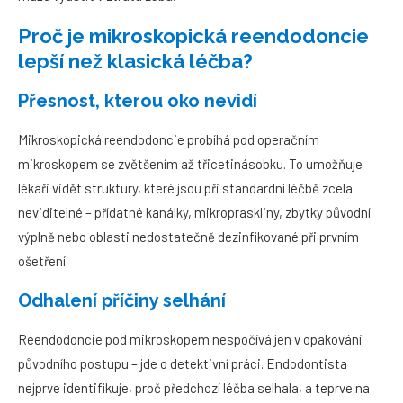
Proč je mikroskopická reendodoncie
lepší než klasická léčba?
Přesnost, kterou oko nevidí
Mikroskopická reendodoncie probíhá pod operačním
mikroskopem se zvětšením až třicetinásobku. To umožňuje
lékaři vidět struktury, které jsou při standardní léčbě zcela
neviditelné – přídatné kanálky, mikropraskliny, zbytky původní
výplně nebo oblasti nedostatečně dezinfikované při prvním
ošetření.
Odhalení příčiny selhání
Reendodoncie pod mikroskopem nespočívá jen v opakování
původního postupu – jde o detektivní práci. Endodontista
nejprve identifikuje, proč předchozí léčba selhala, a teprve na