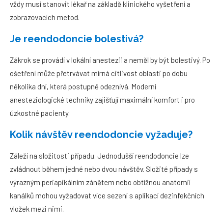
vždy musí stanovit lékař na základě klinického vyšetření a
zobrazovacích metod.
Je reendodoncie bolestivá?
Zákrok se provádí v lokální anestezii a neměl by být bolestivý. Po
ošetření může přetrvávat mírná citlivost oblasti po dobu
několika dní, která postupně odeznívá. Moderní
anesteziologické techniky zajišťují maximální komfort i pro
úzkostné pacienty.
Kolik návštěv reendodoncie vyžaduje?
Záleží na složitosti případu. Jednodušší reendodoncie lze
zvládnout během jedné nebo dvou návštěv. Složité případy s
výrazným periapikálním zánětem nebo obtížnou anatomií
kanálků mohou vyžadovat více sezení s aplikací dezinfekčních
vložek mezi nimi.