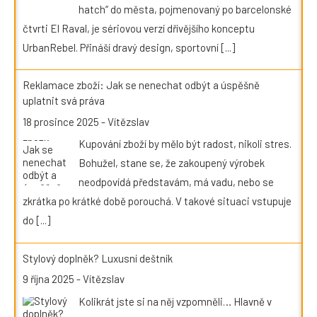
hatch“ do města, pojmenovaný po barcelonské
čtvrti El Raval, je sériovou verzí dřívějšího konceptu
UrbanRebel. Přináší dravý design, sportovní
[...]
Reklamace zboží: Jak se nenechat odbýt a úspěšně
uplatnit svá práva
18 prosince 2025
-
Vítězslav
Kupování zboží by mělo být radost, nikoli stres.
Bohužel, stane se, že zakoupený výrobek
neodpovídá představám, má vadu, nebo se
zkrátka po krátké době porouchá. V takové situaci vstupuje
do
[...]
Stylový doplněk? Luxusní deštník
9 října 2025
-
Vítězslav
Kolikrát jste si na něj vzpomněli… Hlavně v