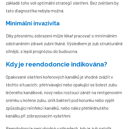
základě toho volí optimální strategii ošetření. Bez zvětšení by
tato diagnostika nebyla možná.
Minimální invazivita
Díky přesnému zobrazení může lékař pracovat s minimálním
odstraněním zdravé zubní tkáně. Výsledkem je zub strukturálně
silnější, s lepší prognózou do budoucna.
Kdy je reendodoncie indikována?
Opakované ošetření kořenových kanálků je vhodné zvážit v
těchto situacích: přetrvávající nebo opakující se bolest zubu
léčeného kanálkově, nový nebo rostoucí zánět na rentgenovém
snímku u kořene zubu, únik bakterií pod korunku nebo výplň
způsobující reinfekci kanálků, nebo nález přehlédnutého
kanálku při zobrazovacím vyšetření.
Reendodoncie není vhodná v případech, kdy je zub natolik