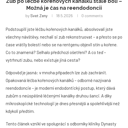
Zub po léčbě kořenových kanálků stále bolí –
Možná je čas na reendodoncii
by
Svet Zeny
18.5.2026
0 comments
Podstoupili jste léčbu kořenových kanálků, absolvovali jste
všechny návštěvy, nechali si zub rekonstruovat – a přesto se po
čase vrátily bolesti nebo se na rentgenu objevil stín u kořene.
Co to znamená? Selhalo předchozí ošetření? A co teď –
vytrhnutí zubu, nebo existuje jiná cesta?
Odpověď je jasná: v mnoha případech lze zub zachránit.
Opakovaná léčba kořenových kanálků – odborně nazývaná
reendodoncie – je moderní endodontický postup, který dává
zubům s neúspěšně léčenými kanálky druhou šanci. A díky
mikroskopické technologii je dnes přesnější a spolehlivější než
kdykoli předtím.
Tento článek vznikl ve spolupráci s odborníky kliniky Dynasty