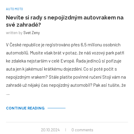
AUTO MOTO
Nevíte si rady s nepojízdným autovrakem na
své zahradě?
written by
Svet Zeny
V České republice je registrováno přes 6,5 milionu osobních
automobilů. Musíte však brát v potaz, že náš vozový park patří
ke zdaleka nejstarším v celé Evropě. Řada jedinců si pořizuje
auta jen k jakémusi krátkému dojezdění. Co si poté počít s
nepojízdným vrakem? Stále platíte povinné ručení Stojí vám na
zahradě už nějaký čas nepojízdný automobil? Pak asi tušíte, že
…
CONTINUE READING
20.10.2024
0 comments