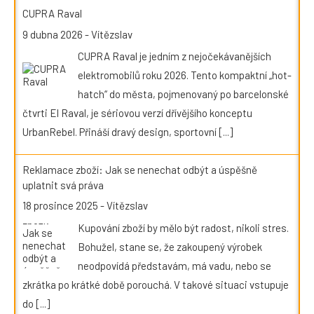
CUPRA Raval
9 dubna 2026
-
Vítězslav
CUPRA Raval je jedním z nejočekávanějších
elektromobilů roku 2026. Tento kompaktní „hot-
hatch“ do města, pojmenovaný po barcelonské
čtvrti El Raval, je sériovou verzí dřívějšího konceptu
UrbanRebel. Přináší dravý design, sportovní
[...]
Reklamace zboží: Jak se nenechat odbýt a úspěšně
uplatnit svá práva
18 prosince 2025
-
Vítězslav
Kupování zboží by mělo být radost, nikoli stres.
Bohužel, stane se, že zakoupený výrobek
neodpovídá představám, má vadu, nebo se
zkrátka po krátké době porouchá. V takové situaci vstupuje
do
[...]