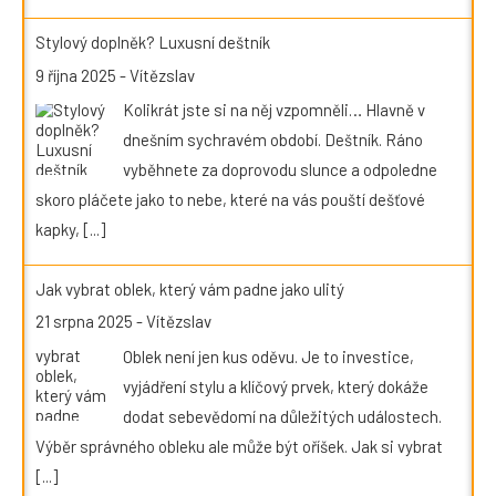
Stylový doplněk? Luxusní deštník
9 října 2025
-
Vítězslav
Kolikrát jste si na něj vzpomněli… Hlavně v
dnešním sychravém období. Deštník. Ráno
vyběhnete za doprovodu slunce a odpoledne
skoro pláčete jako to nebe, které na vás pouští dešťové
kapky,
[...]
Jak vybrat oblek, který vám padne jako ulitý
21 srpna 2025
-
Vítězslav
Oblek není jen kus oděvu. Je to investice,
vyjádření stylu a klíčový prvek, který dokáže
dodat sebevědomí na důležitých událostech.
Výběr správného obleku ale může být oříšek. Jak si vybrat
[...]