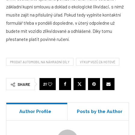
základní kupní smlouvu a doklad o ekologické likvidaci, s nímž
musíte zajít na příslušný úřad. Pokud tedy vyplníte kontaktní
formulář třeba v pondělí dopoledne, v úterý odpoledne už
budete mít vozidlo zlikvidované a odhlášené. Díky tomu
přestanete platit povinné ručení.
PRODAT AUTOMOBIL NA NÁHRADNÍ DÍLY
VÝKUP VOZŮ ZA HOTOVÉ
21
SHARE
Author Profile
Posts by the Author