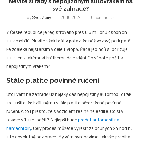
Nevíte si rady s nepojízdným autovrakem na
své zahradě?
by
Svet Zeny
20.10.2024
0 comments
V České republice je registrováno přes 6,5 milionu osobních
automobilů. Musíte však brát v potaz, že náš vozový park patří
ke zdaleka nejstarším v celé Evropě. Řada jedinců si pořizuje
auta jen k jakémusi krátkému dojezdění. Co si poté počít s
nepojízdným vrakem?
Stále platíte povinné ručení
Stojí vám na zahradě už nějaký čas nepojízdný automobil? Pak
asi tušíte, že kvůli němu stále platíte předražené povinné
ručení. A to i přesto, že s vozidlem reálně nejezdíte. Co si v
takové situaci počít? Nejlepší bude
prodat automobil na
náhradní díly
. Celý proces můžete vyřešit za pouhých 24 hodin,
a to absolutně bez práce. My vám nyní povíme, jak vše probíhá.