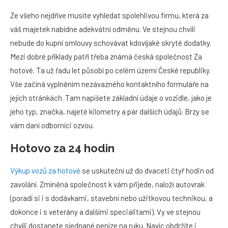
Ze všeho nejdříve musíte vyhledat spolehlivou firmu, která za
váš majetek nabídne adekvátní odměnu. Ve stejnou chvíli
nebude do kupní smlouvy schovávat kdovíjaké skryté dodatky.
Mezi dobré příklady patří třeba známá česká společnost Za
hotové. Ta už řadu let působí po celém území České republiky.
Vše začíná vyplněním nezávazného kontaktního formuláře na
jejích stránkách. Tam napíšete základní údaje o vozidle, jako je
jeho typ, značka, najeté kilometry a pár dalších údajů. Brzy se
vám daní odborníci ozvou.
Hotovo za 24 hodin
Výkup vozů za hotové
se uskuteční už do dvaceti čtyř hodin od
zavolání. Zmíněná společnost k vám přijede, naloží autovrak
(poradí si i s dodávkami, stavební nebo užitkovou technikou, a
dokonce i s veterány a dalšími specialitami). Vy ve stejnou
chvíli dostanete sjednané peníze na ruku. Navíc obdržíte i