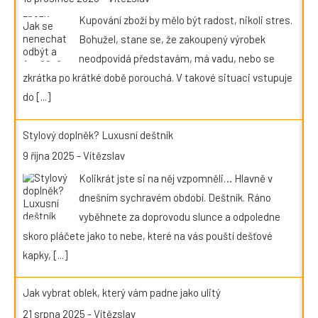
Kupování zboží by mělo být radost, nikoli stres.
Bohužel, stane se, že zakoupený výrobek
neodpovídá představám, má vadu, nebo se
zkrátka po krátké době porouchá. V takové situaci vstupuje
do
[...]
Stylový doplněk? Luxusní deštník
9 října 2025
-
Vítězslav
Kolikrát jste si na něj vzpomněli… Hlavně v
dnešním sychravém období. Deštník. Ráno
vyběhnete za doprovodu slunce a odpoledne
skoro pláčete jako to nebe, které na vás pouští dešťové
kapky,
[...]
Jak vybrat oblek, který vám padne jako ulitý
21 srpna 2025
-
Vítězslav