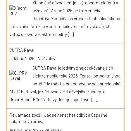
Xiaomi už dávno není jen výrobcem telefonů a
rýžovarů. V roce 2026 se tato značka
definitivně usadila na vrcholu technologického
potravního řetězce v automobilovém průmyslu. Jejich
vstup do světa elektromobility
[...]
CUPRA Raval
9 dubna 2026
-
Vítězslav
CUPRA Raval je jedním z nejočekávanějších
elektromobilů roku 2026. Tento kompaktní „hot-
hatch“ do města, pojmenovaný po barcelonské
čtvrti El Raval, je sériovou verzí dřívějšího konceptu
UrbanRebel. Přináší dravý design, sportovní
[...]
Reklamace zboží: Jak se nenechat odbýt a úspěšně
uplatnit svá práva
18 prosince 2025
-
Vítězslav