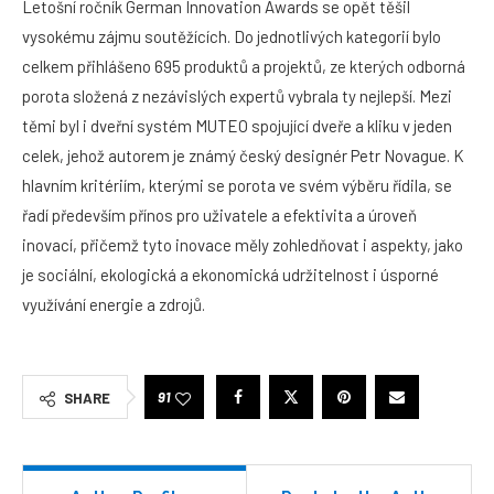
Letošní ročník German Innovation Awards se opět těšil
vysokému zájmu soutěžících. Do jednotlivých kategorií bylo
celkem přihlášeno 695 produktů a projektů, ze kterých odborná
porota složená z nezávislých expertů vybrala ty nejlepší. Mezi
těmi byl i dveřní systém MUTEO spojující dveře a kliku v jeden
celek, jehož autorem je známý český designér Petr Novague. K
hlavním kritériím, kterými se porota ve svém výběru řídila, se
řadí především přínos pro uživatele a efektivita a úroveň
inovací, přičemž tyto inovace měly zohledňovat i aspekty, jako
je sociální, ekologická a ekonomická udržitelnost i úsporné
využívání energie a zdrojů.
91
SHARE