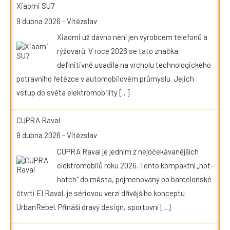
Xiaomi SU7
9 dubna 2026
-
Vítězslav
Xiaomi už dávno není jen výrobcem telefonů a
rýžovarů. V roce 2026 se tato značka
definitivně usadila na vrcholu technologického
potravního řetězce v automobilovém průmyslu. Jejich
vstup do světa elektromobility
[...]
CUPRA Raval
9 dubna 2026
-
Vítězslav
CUPRA Raval je jedním z nejočekávanějších
elektromobilů roku 2026. Tento kompaktní „hot-
hatch“ do města, pojmenovaný po barcelonské
čtvrti El Raval, je sériovou verzí dřívějšího konceptu
UrbanRebel. Přináší dravý design, sportovní
[...]