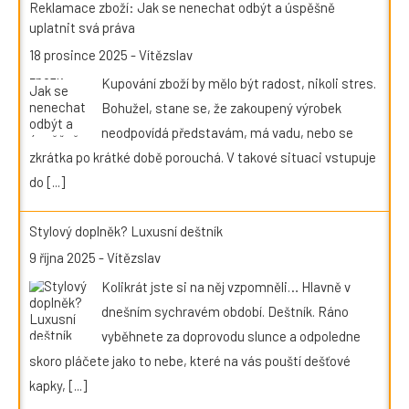
Reklamace zboží: Jak se nenechat odbýt a úspěšně
uplatnit svá práva
18 prosince 2025
-
Vítězslav
Kupování zboží by mělo být radost, nikoli stres.
Bohužel, stane se, že zakoupený výrobek
neodpovídá představám, má vadu, nebo se
zkrátka po krátké době porouchá. V takové situaci vstupuje
do
[...]
Stylový doplněk? Luxusní deštník
9 října 2025
-
Vítězslav
Kolikrát jste si na něj vzpomněli… Hlavně v
dnešním sychravém období. Deštník. Ráno
vyběhnete za doprovodu slunce a odpoledne
skoro pláčete jako to nebe, které na vás pouští dešťové
kapky,
[...]