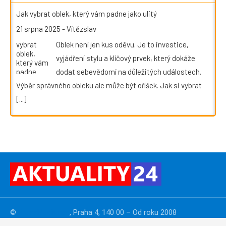
Jak vybrat oblek, který vám padne jako ulitý
21 srpna 2025
-
Vítězslav
Oblek není jen kus oděvu. Je to investice,
vyjádření stylu a klíčový prvek, který dokáže
dodat sebevědomí na důležitých událostech.
Výběr správného obleku ale může být oříšek. Jak si vybrat
[...]
©
PressMedia.net
, Praha 4, 140 00 – Od roku 2008
publikujeme
PR články
. Reklamu na webu