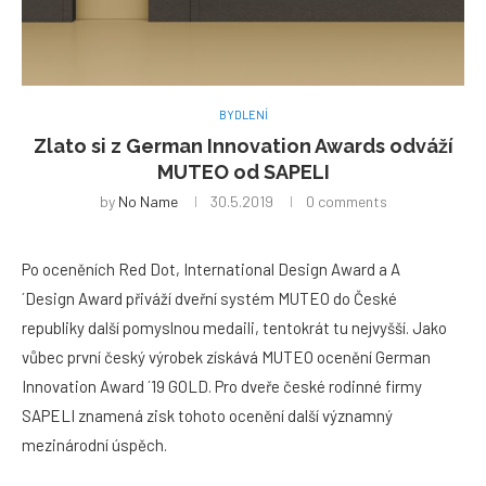
BYDLENÍ
Zlato si z German Innovation Awards odváží
MUTEO od SAPELI
by
No Name
30.5.2019
0 comments
Po oceněních Red Dot, International Design Award a A
´Design Award přiváží dveřní systém MUTEO do České
republiky další pomyslnou medaili, tentokrát tu nejvyšší. Jako
vůbec první český výrobek získává MUTEO ocenění German
Innovation Award ´19 GOLD. Pro dveře české rodinné firmy
SAPELI znamená zisk tohoto ocenění další významný
mezinárodní úspěch.