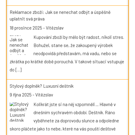
Reklamace zboží: Jak se nenechat odbýt a úspěšně
uplatnit svá práva
18 prosince 2025
-
Vítězslav
Kupování zboží by mělo být radost, nikoli stres.
Bohužel, stane se, že zakoupený výrobek
neodpovídá představám, má vadu, nebo se
zkrátka po krátké době porouchá. V takové situaci vstupuje
do
[...]
Stylový doplněk? Luxusní deštník
9 října 2025
-
Vítězslav
Kolikrát jste si na něj vzpomněli… Hlavně v
dnešním sychravém období. Deštník. Ráno
vyběhnete za doprovodu slunce a odpoledne
skoro pláčete jako to nebe, které na vás pouští dešťové