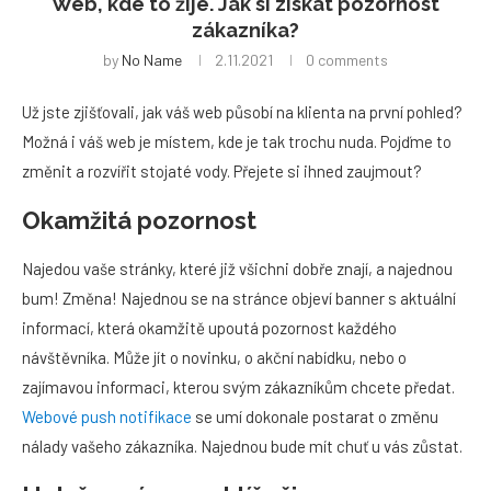
Web, kde to žije. Jak si získat pozornost
zákazníka?
by
No Name
2.11.2021
0 comments
Už jste zjišťovali, jak váš web působí na klienta na první pohled?
Možná i váš web je místem, kde je tak trochu nuda. Pojďme to
změnit a rozvířit stojaté vody. Přejete si ihned zaujmout?
Okamžitá pozornost
Najedou vaše stránky, které již všichni dobře znají, a najednou
bum! Změna! Najednou se na stránce objeví banner s aktuální
informací, která okamžitě upoutá pozornost každého
návštěvníka. Může jít o novinku, o akční nabídku, nebo o
zajímavou informaci, kterou svým zákazníkům chcete předat.
Webové push notifikace
se umí dokonale postarat o změnu
nálady vašeho zákazníka. Najednou bude mít chuť u vás zůstat.