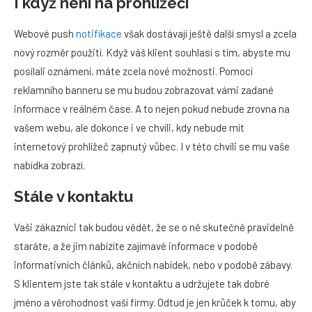
I když není na prohlížeči
Webové push
notifikace
však dostávají ještě další smysl a zcela
nový rozměr použití. Když váš klient souhlasí s tím, abyste mu
posílali oznámení, máte zcela nové možnosti. Pomocí
reklamního banneru se mu budou zobrazovat vámi zadané
informace v reálném čase. A to nejen pokud nebude zrovna na
vašem webu, ale dokonce i ve chvíli, kdy nebude mít
internetový prohlížeč zapnutý vůbec. I v této chvíli se mu vaše
nabídka zobrazí.
Stále v kontaktu
Vaši zákazníci tak budou vědět, že se o ně skutečně pravidelně
staráte, a že jim nabízíte zajímavé informace v podobě
informativních článků, akčních nabídek, nebo v podobě zábavy.
S klientem jste tak stále v kontaktu a udržujete tak dobré
jméno a věrohodnost vaší firmy. Odtud je jen krůček k tomu, aby