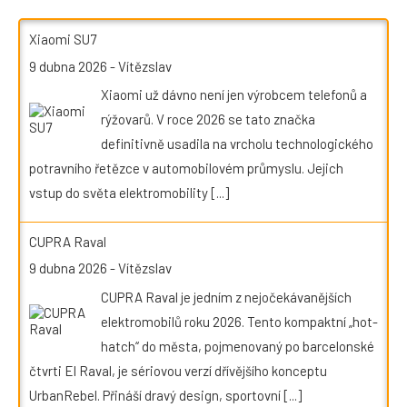
Xiaomi SU7
9 dubna 2026
-
Vítězslav
Xiaomi už dávno není jen výrobcem telefonů a
rýžovarů. V roce 2026 se tato značka
definitivně usadila na vrcholu technologického
potravního řetězce v automobilovém průmyslu. Jejich
vstup do světa elektromobility
[...]
CUPRA Raval
9 dubna 2026
-
Vítězslav
CUPRA Raval je jedním z nejočekávanějších
elektromobilů roku 2026. Tento kompaktní „hot-
hatch“ do města, pojmenovaný po barcelonské
čtvrti El Raval, je sériovou verzí dřívějšího konceptu
UrbanRebel. Přináší dravý design, sportovní
[...]