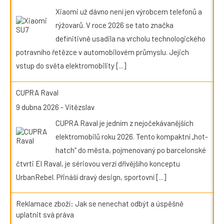
Xiaomi už dávno není jen výrobcem telefonů a
rýžovarů. V roce 2026 se tato značka
definitivně usadila na vrcholu technologického
potravního řetězce v automobilovém průmyslu. Jejich
vstup do světa elektromobility
[...]
CUPRA Raval
9 dubna 2026
-
Vítězslav
CUPRA Raval je jedním z nejočekávanějších
elektromobilů roku 2026. Tento kompaktní „hot-
hatch“ do města, pojmenovaný po barcelonské
čtvrti El Raval, je sériovou verzí dřívějšího konceptu
UrbanRebel. Přináší dravý design, sportovní
[...]
Reklamace zboží: Jak se nenechat odbýt a úspěšně
uplatnit svá práva