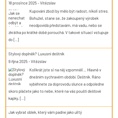
18 prosince 2025
-
Vítězslav
Kupování zboží by mělo být radost, nikoli stres.
Bohužel, stane se, že zakoupený výrobek
neodpovídá představám, má vadu, nebo se
zkrátka po krátké době porouchá. V takové situaci vstupuje
do
[...]
Stylový doplněk? Luxusní deštník
9 října 2025
-
Vítězslav
Kolikrát jste si na něj vzpomněli… Hlavně v
dnešním sychravém období. Deštník. Ráno
vyběhnete za doprovodu slunce a odpoledne
skoro pláčete jako to nebe, které na vás pouští dešťové
kapky,
[...]
Jak vybrat oblek, který vám padne jako ulitý