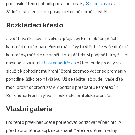
pro chvíle čtení i pohodlí pro volné chvilky.
Sedací vak
by v
žádném studentském pokoji rozhodně neměl chybět.
Rozkládací křeslo
Již děti ve školkovém věku si přejí, aby k nim občas přišel
kamarád na přespání. Pokud máte i vy to štěstí, že vaše dítě má
kamarády, můžete se snažit tato přátelství podpořit tím, že jim
nabídnete zázemí.
Rozkládací křeslo
dětem bude po celý rok
sloužit k pohodlnému hraní i čtení, zatímco večer se promění v
pohodlné lůžko pro návštěvu. Už se těšíte, až bude i vaše dítě
moci prožít dobrodružství v podobě přespání u kamarádů?
Rozkládací křeslo vytvoří z pokojíčku přátelské prostředí.
Vlastní galerie
Pro tento prvek nebudete potřebovat pořizovat vůbec nic. A
přesto promění pokoj k nepoznání! Máte na stěnách volný