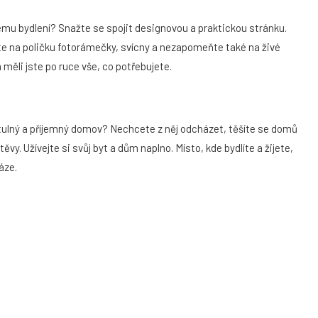
mnému bydlení? Snažte se spojit designovou a praktickou stránku.
jte na poličku fotorámečky, svícny a nezapomeňte také na živé
 měli jste po ruce vše, co potřebujete.
 útulný a příjemný domov? Nechcete z něj odcházet, těšíte se domů
vy. Užívejte si svůj byt a dům naplno. Místo, kde bydlíte a žijete,
áze.