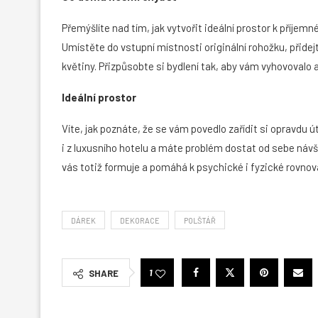
Přemýšlíte nad tím, jak vytvořit ideální prostor k příje
Umístěte do vstupní místnosti originální rohožku, přide
květiny. Přizpůsobte si bydlení tak, aby vám vyhovovalo a
Ideální prostor
Víte, jak poznáte, že se vám povedlo zařídit si opravdu
i z luxusního hotelu a máte problém dostat od sebe návště
vás totiž formuje a pomáhá k psychické i fyzické rovnov
DÁREK
DEKORACE
POLŠTÁŘ
1
SHARE