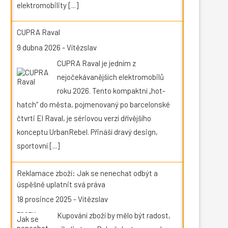
elektromobility
[...]
CUPRA Raval
9 dubna 2026
-
Vítězslav
CUPRA Raval je jedním z
nejočekávanějších elektromobilů
roku 2026. Tento kompaktní „hot-
hatch“ do města, pojmenovaný po barcelonské
čtvrti El Raval, je sériovou verzí dřívějšího
konceptu UrbanRebel. Přináší dravý design,
sportovní
[...]
Reklamace zboží: Jak se nenechat odbýt a
úspěšně uplatnit svá práva
18 prosince 2025
-
Vítězslav
Kupování zboží by mělo být radost,