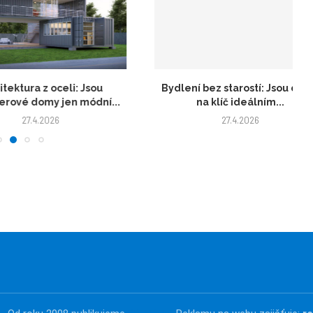
tura z oceli: Jsou
Bydlení bez starostí: Jsou domy
é domy jen módní...
na klíč ideálním...
27.4.2026
27.4.2026