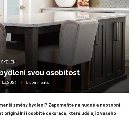
BYDLENÍ
bydlení svou osobitost
1.3.2023
0 comments
ň menší změny bydlení? Zapomeňte na nudné a neosobní
originální i osobité dekorace, které udělají z vašeho