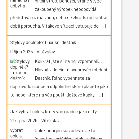
nikoli stres. Bohužel, stane se, že
zakoupený výrobek neodpovídá
představám, má vadu, nebo se zkrátka po krátké
době porouchá. V takové situaci vstupuje do
[...]
Stylový doplněk? Luxusní deštník
9 října 2025
-
Vítězslav
Kolikrát jste si na něj vzpomněli…
Hlavně v dnešním sychravém období.
Deštník. Ráno vyběhnete za
doprovodu slunce a odpoledne skoro pláčete jako
to nebe, které na vás pouští dešťové kapky,
[...]
Jak vybrat oblek, který vám padne jako ulitý
21 srpna 2025
-
Vítězslav
Oblek není jen kus oděvu. Je to
investice, vyjádření stylu a klíčový