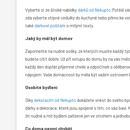
Vyberte si ze široké nabídky
dárků od Nekupto
. Potěší v
zda vyberte vtipné cedulky do kuchyně nebo přímo ke vst
také
dárkové polštáře
s milými texty.
Jaký by měl být domov
Zapomeňte na nudné sošky, ze kterých musíte každý týde
budete cítit dobře. Už při vstupu do domu by na vás měl
každý den dopřát příjemné chvíle a odpočinek s oblíben
nápojem. Vaše domácnost by měla být vaším ostrovem 
Osobité bydlení
Díky
dekoracím od Nekupto
dokážete vnést do svého bydl
dárky a dekorace, které jsou spojené s tím, co vás baví.
žít nudně a mít bydlení zařízené jen ve strohém a jednob
Co doma nesmí chybět