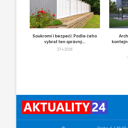
ách aneb
Soukromí i bezpečí: Podle čeho
Architek
čník...
vybrat ten správný...
kontejnerov
27.4.2026