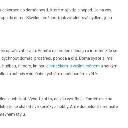
ás dekorace do domácnosti, které mají vtip a nápad. Je na vás,
upu do domu. Skvělou možností, jak zútulnit své bydlení, jsou
n oprašovat prach. Vsaďte na moderní design a interiér, kde se
o dýchnout domácí prostředí, pohoda a klid. Doma byste si měli
ou hudbou, filmem, knihou a
hrnečkem s vaším jménem
a horkým
klidu a pohody v dnešním rychlém uspěchaném světě.
ení osobitost. Vyberte si to, co vás vystihuje. Zaměřte se na
 Nebojte se ukázat své koníčky a hobby. Ani v dospělosti nemusíte
arevném stylu.