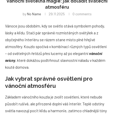
Vánoční světelná magie: jak doladit sváteční
atmosféru
by
No Name
29.11.2025
0 comments
Vánoce jsou obdobím, kdy se světlo stává symbolem pohody,
lásky a klidu. Stačí pár správně rozmístěných světýlek a z
obyčejného interiéru se rázem stane místo plné hřejivé
atmosféry. Kouzlo spočívá v kombinaci různých typů osvětlení
– od světelných řetězů přes lucerny až po elegantní
vánoční
svícny
, které dokážou podtrhnout slavnostní náladu v každém
koutě domova.
Jak vybrat správné osvětlení pro
vánoční atmosféru
Základem vánočního kouzla je zvolit osvětlení, které nebude
působit rušivě, ale přirozeně doplní váš interiér. Teplé odstíny
světla navozují pocit klidu a harmonie, zatímco chladnější tóny