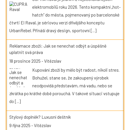
elektromobilů roku 2026. Tento kompaktní „hot-
hatch“ do města, pojmenovaný po barcelonské
čtvrti El Raval, je sériovou verzí dřívějšího konceptu
UrbanRebel. Přináší dravý design, sportovní
[...]
Reklamace zboží: Jak se nenechat odbýt a úspěšně
uplatnit svá práva
18 prosince 2025
-
Vítězslav
Kupování zboží by mělo být radost, nikoli stres.
Bohužel, stane se, že zakoupený výrobek
neodpovídá představám, má vadu, nebo se
zkrátka po krátké době porouchá. V takové situaci vstupuje
do
[...]
Stylový doplněk? Luxusní deštník
9 října 2025
-
Vítězslav