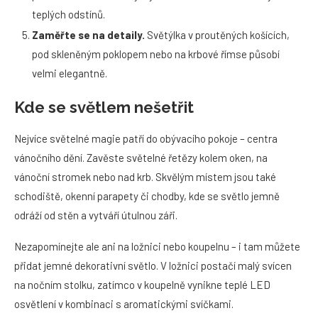
teplých odstínů.
Zaměřte se na detaily.
Světýlka v proutěných košících,
pod skleněným poklopem nebo na krbové římse působí
velmi elegantně.
Kde se světlem nešetřit
Nejvíce světelné magie patří do obývacího pokoje – centra
vánočního dění. Zavěste světelné řetězy kolem oken, na
vánoční stromek nebo nad krb. Skvělým místem jsou také
schodiště, okenní parapety či chodby, kde se světlo jemně
odráží od stěn a vytváří útulnou záři.
Nezapomínejte ale ani na ložnici nebo koupelnu – i tam můžete
přidat jemné dekorativní světlo. V ložnici postačí malý svícen
na nočním stolku, zatímco v koupelně vynikne teplé LED
osvětlení v kombinaci s aromatickými svíčkami.