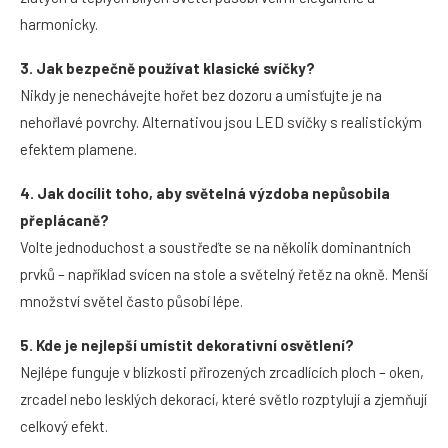
harmonicky.
3. Jak bezpečně používat klasické svíčky?
Nikdy je nenechávejte hořet bez dozoru a umisťujte je na
nehořlavé povrchy. Alternativou jsou LED svíčky s realistickým
efektem plamene.
4. Jak docílit toho, aby světelná výzdoba nepůsobila
přeplácaně?
Volte jednoduchost a soustřeďte se na několik dominantních
prvků – například svícen na stole a světelný řetěz na okně. Menší
množství světel často působí lépe.
5. Kde je nejlepší umístit dekorativní osvětlení?
Nejlépe funguje v blízkosti přirozených zrcadlících ploch – oken,
zrcadel nebo lesklých dekorací, které světlo rozptylují a zjemňují
celkový efekt.