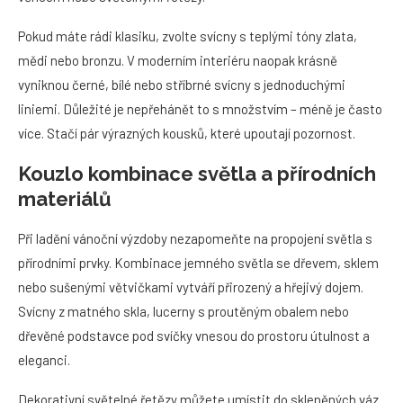
Pokud máte rádi klasiku, zvolte svícny s teplými tóny zlata,
mědi nebo bronzu. V moderním interiéru naopak krásně
vyniknou černé, bílé nebo stříbrné svícny s jednoduchými
liniemi. Důležité je nepřehánět to s množstvím – méně je často
více. Stačí pár výrazných kousků, které upoutají pozornost.
Kouzlo kombinace světla a přírodních
materiálů
Při ladění vánoční výzdoby nezapomeňte na propojení světla s
přírodními prvky. Kombinace jemného světla se dřevem, sklem
nebo sušenými větvičkami vytváří přirozený a hřejivý dojem.
Svícny z matného skla, lucerny s proutěným obalem nebo
dřevěné podstavce pod svíčky vnesou do prostoru útulnost a
eleganci.
Dekorativní světelné řetězy můžete umístit do skleněných váz