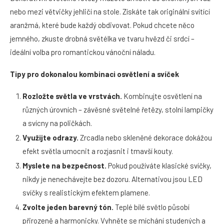
nebo mezi větvičky jehličí na stole. Získáte tak originální svítící
aranžmá, které bude každý obdivovat. Pokud chcete něco
jemného, zkuste drobná světélka ve tvaru hvězd či srdcí –
ideální volba pro romantickou vánoční náladu.
Tipy pro dokonalou kombinaci osvětlení a svíček
Rozložte světla ve vrstvách.
Kombinujte osvětlení na
různých úrovních – závěsné světelné řetězy, stolní lampičky
a svícny na poličkách.
Využijte odrazy.
Zrcadla nebo skleněné dekorace dokážou
efekt světla umocnit a rozjasnit i tmavší kouty.
Myslete na bezpečnost.
Pokud používáte klasické svíčky,
nikdy je nenechávejte bez dozoru. Alternativou jsou LED
svíčky s realistickým efektem plamene.
Zvolte jeden barevný tón.
Teplé bílé světlo působí
přirozeně a harmonicky. Vyhněte se míchání studených a