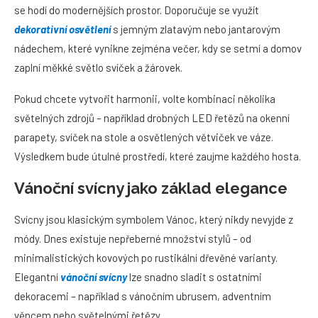
se hodí do modernějších prostor. Doporučuje se využít
dekorativní osvětlení
s jemným zlatavým nebo jantarovým
nádechem, které vynikne zejména večer, kdy se setmí a domov
zaplní měkké světlo svíček a žárovek.
Pokud chcete vytvořit harmonii, volte kombinaci několika
světelných zdrojů – například drobných LED řetězů na okenní
parapety, svíček na stole a osvětlených větviček ve váze.
Výsledkem bude útulné prostředí, které zaujme každého hosta.
Vánoční svícny jako základ elegance
Svícny jsou klasickým symbolem Vánoc, který nikdy nevyjde z
módy. Dnes existuje nepřeberné množství stylů – od
minimalistických kovových po rustikální dřevěné varianty.
Elegantní
vánoční svícny
lze snadno sladit s ostatními
dekoracemi – například s vánočním ubrusem, adventním
věncem nebo světelnými řetězy.