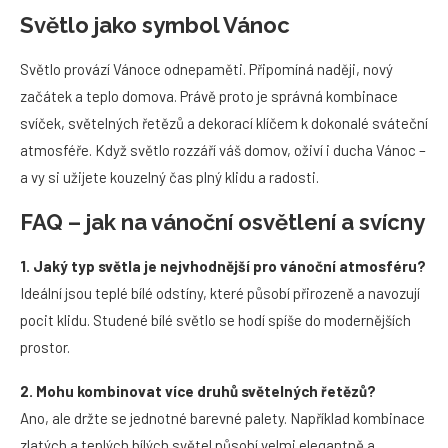
Světlo jako symbol Vánoc
Světlo provází Vánoce odnepaměti. Připomíná naději, nový
začátek a teplo domova. Právě proto je správná kombinace
svíček, světelných řetězů a dekorací klíčem k dokonalé sváteční
atmosféře. Když světlo rozzáří váš domov, oživí i ducha Vánoc –
a vy si užijete kouzelný čas plný klidu a radosti.
FAQ – jak na vánoční osvětlení a svícny
1. Jaký typ světla je nejvhodnější pro vánoční atmosféru?
Ideální jsou teplé bílé odstíny, které působí přirozeně a navozují
pocit klidu. Studené bílé světlo se hodí spíše do modernějších
prostor.
2. Mohu kombinovat více druhů světelných řetězů?
Ano, ale držte se jednotné barevné palety. Například kombinace
zlatých a teplých bílých světel působí velmi elegantně a