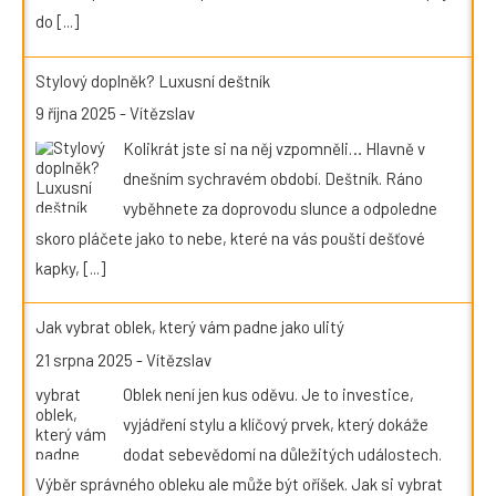
do
[...]
Stylový doplněk? Luxusní deštník
9 října 2025
-
Vítězslav
Kolikrát jste si na něj vzpomněli… Hlavně v
dnešním sychravém období. Deštník. Ráno
vyběhnete za doprovodu slunce a odpoledne
skoro pláčete jako to nebe, které na vás pouští dešťové
kapky,
[...]
Jak vybrat oblek, který vám padne jako ulitý
21 srpna 2025
-
Vítězslav
Oblek není jen kus oděvu. Je to investice,
vyjádření stylu a klíčový prvek, který dokáže
dodat sebevědomí na důležitých událostech.
Výběr správného obleku ale může být oříšek. Jak si vybrat