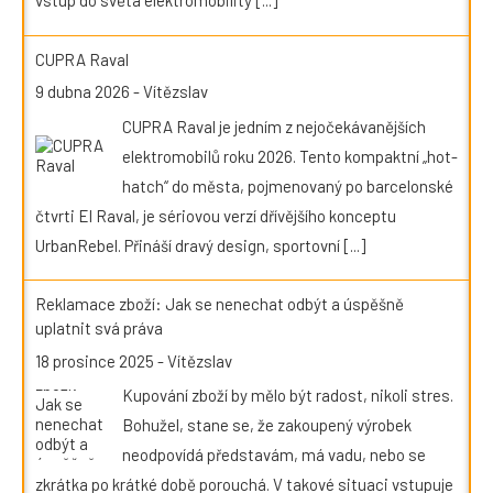
vstup do světa elektromobility
[...]
CUPRA Raval
9 dubna 2026
-
Vítězslav
CUPRA Raval je jedním z nejočekávanějších
elektromobilů roku 2026. Tento kompaktní „hot-
hatch“ do města, pojmenovaný po barcelonské
čtvrti El Raval, je sériovou verzí dřívějšího konceptu
UrbanRebel. Přináší dravý design, sportovní
[...]
Reklamace zboží: Jak se nenechat odbýt a úspěšně
uplatnit svá práva
18 prosince 2025
-
Vítězslav
Kupování zboží by mělo být radost, nikoli stres.
Bohužel, stane se, že zakoupený výrobek
neodpovídá představám, má vadu, nebo se
zkrátka po krátké době porouchá. V takové situaci vstupuje