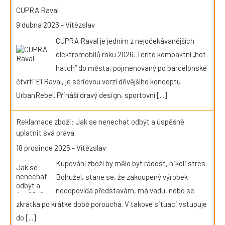
CUPRA Raval
9 dubna 2026
-
Vítězslav
CUPRA Raval je jedním z nejočekávanějších
elektromobilů roku 2026. Tento kompaktní „hot-
hatch“ do města, pojmenovaný po barcelonské
čtvrti El Raval, je sériovou verzí dřívějšího konceptu
UrbanRebel. Přináší dravý design, sportovní
[...]
Reklamace zboží: Jak se nenechat odbýt a úspěšně
uplatnit svá práva
18 prosince 2025
-
Vítězslav
Kupování zboží by mělo být radost, nikoli stres.
Bohužel, stane se, že zakoupený výrobek
neodpovídá představám, má vadu, nebo se
zkrátka po krátké době porouchá. V takové situaci vstupuje
do
[...]