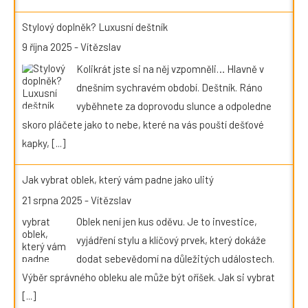
Stylový doplněk? Luxusní deštník
9 října 2025
-
Vítězslav
Kolikrát jste si na něj vzpomněli… Hlavně v
dnešním sychravém období. Deštník. Ráno
vyběhnete za doprovodu slunce a odpoledne
skoro pláčete jako to nebe, které na vás pouští dešťové
kapky,
[...]
Jak vybrat oblek, který vám padne jako ulitý
21 srpna 2025
-
Vítězslav
Oblek není jen kus oděvu. Je to investice,
vyjádření stylu a klíčový prvek, který dokáže
dodat sebevědomí na důležitých událostech.
Výběr správného obleku ale může být oříšek. Jak si vybrat
[...]