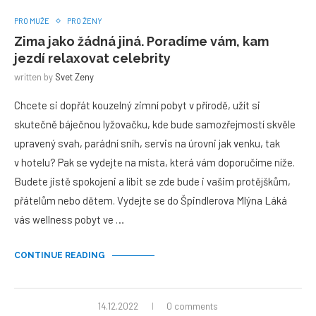
PRO MUŽE
PRO ŽENY
Zima jako žádná jiná. Poradíme vám, kam
jezdí relaxovat celebrity
written by
Svet Zeny
Chcete si dopřát kouzelný zimní pobyt v přírodě, užít si
skutečně báječnou lyžovačku, kde bude samozřejmostí skvěle
upravený svah, parádní sníh, servis na úrovni jak venku, tak
v hotelu? Pak se vydejte na místa, která vám doporučíme níže.
Budete jistě spokojeni a líbit se zde bude i vašim protějškům,
přátelům nebo dětem. Vydejte se do Špindlerova Mlýna Láká
vás wellness pobyt ve …
CONTINUE READING
14.12.2022
0 comments