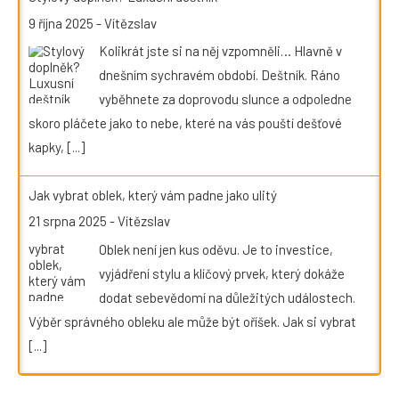
9 října 2025
-
Vítězslav
Kolikrát jste si na něj vzpomněli… Hlavně v
dnešním sychravém období. Deštník. Ráno
vyběhnete za doprovodu slunce a odpoledne
skoro pláčete jako to nebe, které na vás pouští dešťové
kapky,
[...]
Jak vybrat oblek, který vám padne jako ulitý
21 srpna 2025
-
Vítězslav
Oblek není jen kus oděvu. Je to investice,
vyjádření stylu a klíčový prvek, který dokáže
dodat sebevědomí na důležitých událostech.
Výběr správného obleku ale může být oříšek. Jak si vybrat
[...]