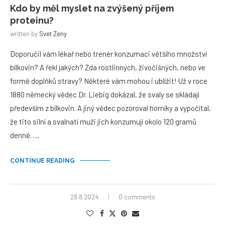
Kdo by měl myslet na zvýšený příjem
proteinu?
written by
Svet Zeny
Doporučil vám lékař nebo trenér konzumaci většího množství
bílkovin? A řekl jakých? Zda rostlinných, živočišných, nebo ve
formě doplňků stravy? Některé vám mohou i ublížit! Už v roce
1880 německý vědec Dr. Liebig dokázal, že svaly se skládají
především z bílkovin. A jiný vědec pozoroval horníky a vypočítal,
že tito silní a svalnatí muži jich konzumují okolo 120 gramů
denně. …
CONTINUE READING
28.8.2024
0 comments