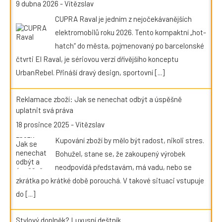
9 dubna 2026
-
Vítězslav
CUPRA Raval je jedním z nejočekávanějších
elektromobilů roku 2026. Tento kompaktní „hot-
hatch“ do města, pojmenovaný po barcelonské
čtvrti El Raval, je sériovou verzí dřívějšího konceptu
UrbanRebel. Přináší dravý design, sportovní
[...]
Reklamace zboží: Jak se nenechat odbýt a úspěšně
uplatnit svá práva
18 prosince 2025
-
Vítězslav
Kupování zboží by mělo být radost, nikoli stres.
Bohužel, stane se, že zakoupený výrobek
neodpovídá představám, má vadu, nebo se
zkrátka po krátké době porouchá. V takové situaci vstupuje
do
[...]
Stylový doplněk? Luxusní deštník