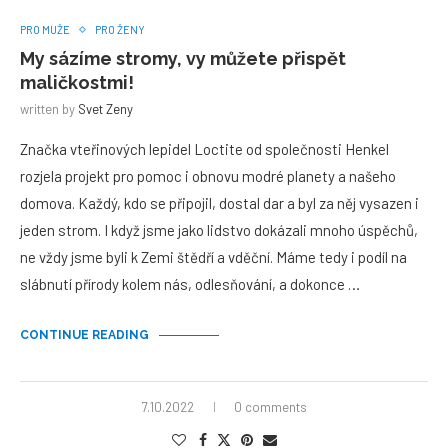
PRO MUŽE
PRO ŽENY
My sázíme stromy, vy můžete přispět
maličkostmi!
written by
Svet Zeny
Značka vteřinových lepidel Loctite od společnosti Henkel
rozjela projekt pro pomoc i obnovu modré planety a našeho
domova. Každý, kdo se připojil, dostal dar a byl za něj vysazen i
jeden strom. I když jsme jako lidstvo dokázali mnoho úspěchů,
ne vždy jsme byli k Zemi štědří a vděční. Máme tedy i podíl na
slábnutí přírody kolem nás, odlesňování, a dokonce …
CONTINUE READING
7.10.2022
0 comments