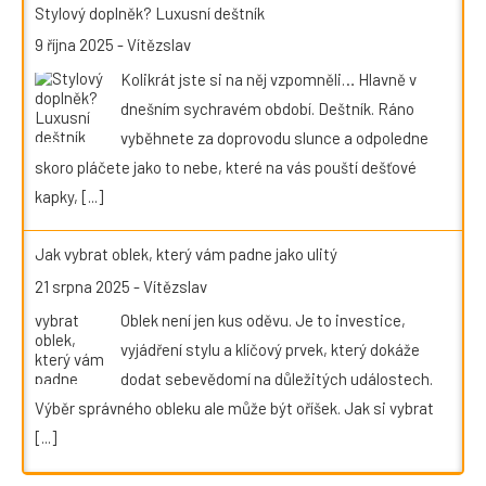
Stylový doplněk? Luxusní deštník
9 října 2025
-
Vítězslav
Kolikrát jste si na něj vzpomněli… Hlavně v
dnešním sychravém období. Deštník. Ráno
vyběhnete za doprovodu slunce a odpoledne
skoro pláčete jako to nebe, které na vás pouští dešťové
kapky,
[...]
Jak vybrat oblek, který vám padne jako ulitý
21 srpna 2025
-
Vítězslav
Oblek není jen kus oděvu. Je to investice,
vyjádření stylu a klíčový prvek, který dokáže
dodat sebevědomí na důležitých událostech.
Výběr správného obleku ale může být oříšek. Jak si vybrat
[...]