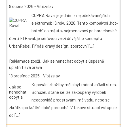
9 dubna 2026
-
Vítězslav
CUPRA Raval je jedním z nejočekávanějších
elektromobilů roku 2026. Tento kompaktní „hot-
hatch“ do města, pojmenovaný po barcelonské
čtvrti El Raval, je sériovou verzí dřívějšího konceptu
UrbanRebel. Přináší dravý design, sportovní
[...]
Reklamace zboží: Jak se nenechat odbýt a úspěšně
uplatnit svá práva
18 prosince 2025
-
Vítězslav
Kupování zboží by mělo být radost, nikoli stres.
Bohužel, stane se, že zakoupený výrobek
neodpovídá představám, má vadu, nebo se
zkrátka po krátké době porouchá. V takové situaci vstupuje
do
[...]