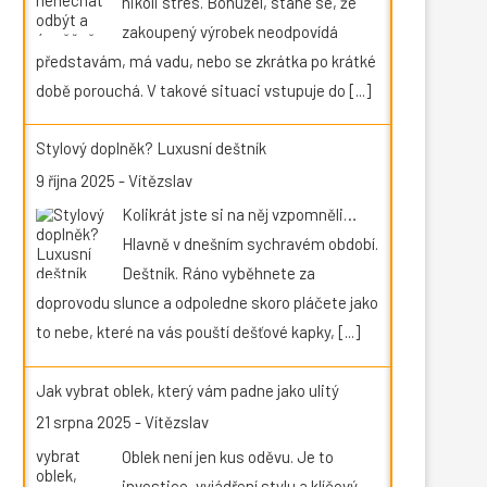
nikoli stres. Bohužel, stane se, že
zakoupený výrobek neodpovídá
představám, má vadu, nebo se zkrátka po krátké
době porouchá. V takové situaci vstupuje do
[...]
Stylový doplněk? Luxusní deštník
9 října 2025
-
Vítězslav
Kolikrát jste si na něj vzpomněli…
Hlavně v dnešním sychravém období.
Deštník. Ráno vyběhnete za
doprovodu slunce a odpoledne skoro pláčete jako
to nebe, které na vás pouští dešťové kapky,
[...]
Jak vybrat oblek, který vám padne jako ulitý
21 srpna 2025
-
Vítězslav
Oblek není jen kus oděvu. Je to
investice, vyjádření stylu a klíčový