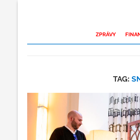
ZPRÁVY
FINA
TAG:
S