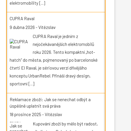
elektromobility
[...]
CUPRA Raval
9 dubna 2026
-
Vítězslav
CUPRA Raval je jedním z
nejočekávanějších elektromobilů
roku 2026. Tento kompaktní „hot-
hatch“ do města, pojmenovaný po barcelonské
čtvrti El Raval, je sériovou verzí dřívějšího
konceptu UrbanRebel. Přináší dravý design,
sportovní
[...]
Reklamace zboží: Jak se nenechat odbýt a
úspěšně uplatnit svá práva
18 prosince 2025
-
Vítězslav
Kupování zboží by mělo být radost,