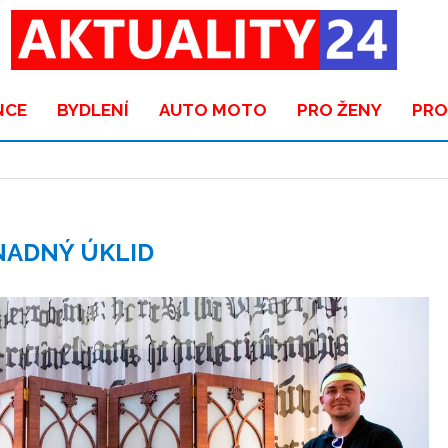
NCE
BYDLENÍ
AUTO MOTO
PRO ŽENY
PRO
NADNÝ ÚKLID