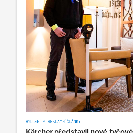
BYDLENÍ
REKLAMNÍ ČLÁNKY
Kärcher představil nové tyčové