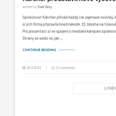
written by
Svet Zeny
Společnost Kärcher přináší každý rok zajímavé novinky, kt
si jich firma připravila hned několik. 22. března na tisko
Pro prezentaci si ve spojení s mediální kampaní společ
Strany se sešlo víc jak …
CONTINUE READING
26.3.2022
0 comments
LOAD 