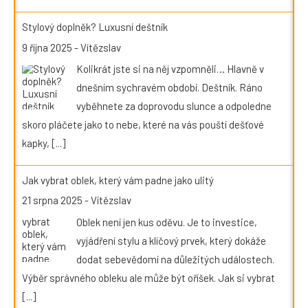
Stylový doplněk? Luxusní deštník
9 října 2025
-
Vítězslav
Kolikrát jste si na něj vzpomněli… Hlavně v
dnešním sychravém období. Deštník. Ráno
vyběhnete za doprovodu slunce a odpoledne
skoro pláčete jako to nebe, které na vás pouští dešťové
kapky,
[...]
Jak vybrat oblek, který vám padne jako ulitý
21 srpna 2025
-
Vítězslav
Oblek není jen kus oděvu. Je to investice,
vyjádření stylu a klíčový prvek, který dokáže
dodat sebevědomí na důležitých událostech.
Výběr správného obleku ale může být oříšek. Jak si vybrat
[...]