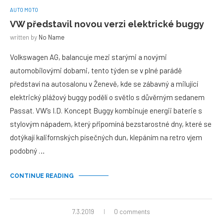
AUTO MOTO
VW představil novou verzi elektrické buggy
written by
No Name
Volkswagen AG, balancuje mezi starými a novými
automobilovými dobami, tento týden se v plné parádě
představí na autosalonu v Ženevě, kde se zábavný a milující
elektrický plážový buggy podělí o světlo s důvěrným sedanem
Passat. VW’s I.D. Koncept Buggy kombinuje energii baterie s
stylovým nápadem, který připomíná bezstarostné dny, které se
dotýkají kalifornských písečných dun, klepáním na retro vjem
podobný …
CONTINUE READING
7.3.2019
0 comments