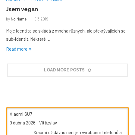
Jsem vegan
by
No Name
6.3.2019
Moje identita se skládá z mnoha různých, ale překrývajících se
sub-identit. Některé …
Read more
LOAD MORE POSTS
Xiaomi SU7
9 dubna 2026
-
Vítězslav
Xiaomi už dávno není jen výrobcem telefonů a