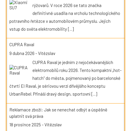
rýžovarů. V roce 2026 se tato značka
definitivně usadila na vrcholu technologického
potravního řetězce v automobilovém průmyslu. Jejich
vstup do světa elektromobility
[...]
CUPRA Raval
9 dubna 2026
-
Vítězslav
CUPRA Raval je jedním z nejočekávanějších
elektromobilů roku 2026. Tento kompaktní „hot-
hatch“ do města, pojmenovaný po barcelonské
čtvrti El Raval, je sériovou verzí dřívějšího konceptu
UrbanRebel. Přináší dravý design, sportovní
[...]
Reklamace zboží: Jak se nenechat odbýt a úspěšně
uplatnit svá práva
18 prosince 2025
-
Vítězslav