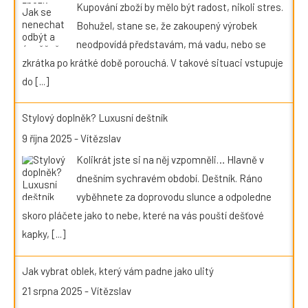
Kupování zboží by mělo být radost, nikoli stres.
Bohužel, stane se, že zakoupený výrobek
neodpovídá představám, má vadu, nebo se
zkrátka po krátké době porouchá. V takové situaci vstupuje
do
[...]
Stylový doplněk? Luxusní deštník
9 října 2025
-
Vítězslav
Kolikrát jste si na něj vzpomněli… Hlavně v
dnešním sychravém období. Deštník. Ráno
vyběhnete za doprovodu slunce a odpoledne
skoro pláčete jako to nebe, které na vás pouští dešťové
kapky,
[...]
Jak vybrat oblek, který vám padne jako ulitý
21 srpna 2025
-
Vítězslav