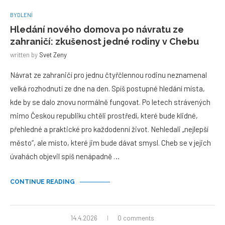
BYDLENÍ
Hledání nového domova po návratu ze
zahraničí: zkušenost jedné rodiny v Chebu
written by
Svet Zeny
Návrat ze zahraničí pro jednu čtyřčlennou rodinu neznamenal
velká rozhodnutí ze dne na den. Spíš postupné hledání místa,
kde by se dalo znovu normálně fungovat. Po letech strávených
mimo Českou republiku chtěli prostředí, které bude klidné,
přehledné a praktické pro každodenní život. Nehledali „nejlepší
město“, ale místo, které jim bude dávat smysl. Cheb se v jejich
úvahách objevil spíš nenápadně …
CONTINUE READING
14.4.2026
0 comments