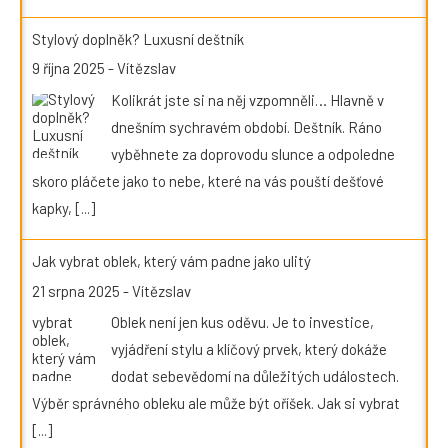
Stylový doplněk? Luxusní deštník
9 října 2025
-
Vítězslav
Kolikrát jste si na něj vzpomněli… Hlavně v
dnešním sychravém období. Deštník. Ráno
vyběhnete za doprovodu slunce a odpoledne
skoro pláčete jako to nebe, které na vás pouští dešťové
kapky,
[...]
Jak vybrat oblek, který vám padne jako ulitý
21 srpna 2025
-
Vítězslav
Oblek není jen kus oděvu. Je to investice,
vyjádření stylu a klíčový prvek, který dokáže
dodat sebevědomí na důležitých událostech.
Výběr správného obleku ale může být oříšek. Jak si vybrat
[...]