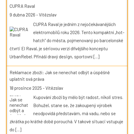
CUPRA Raval
9 dubna 2026
-
Vítězslav
CUPRA Raval je jedním z nejočekávanějších
elektromobilů roku 2026. Tento kompaktní „hot-
hatch“ do města, pojmenovaný po barcelonské
čtvrti El Raval, je sériovou verzí dřívějšího konceptu
UrbanRebel. Přináší dravý design, sportovní
[...]
Reklamace zboží: Jak se nenechat odbýt a úspěšně
uplatnit svá práva
18 prosince 2025
-
Vítězslav
Kupování zboží by mělo být radost, nikoli stres.
Bohužel, stane se, že zakoupený výrobek
neodpovídá představám, má vadu, nebo se
zkrátka po krátké době porouchá. V takové situaci vstupuje
do
[...]