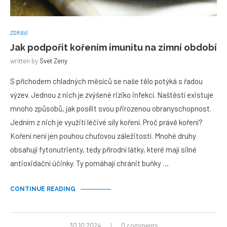
ZDRAVÍ
Jak podpořit kořením imunitu na zimní období
written by
Svet Zeny
S příchodem chladných měsíců se naše tělo potýká s řadou
výzev. Jednou z nich je zvýšené riziko infekcí. Naštěstí existuje
mnoho způsobů, jak posílit svou přirozenou obranyschopnost.
Jedním z nich je využití léčivé síly koření. Proč právě koření?
Koření není jen pouhou chuťovou záležitostí. Mnohé druhy
obsahují fytonutrienty, tedy přírodní látky, které mají silné
antioxidační účinky. Ty pomáhají chránit buňky …
CONTINUE READING
30.10.2024
0 comments