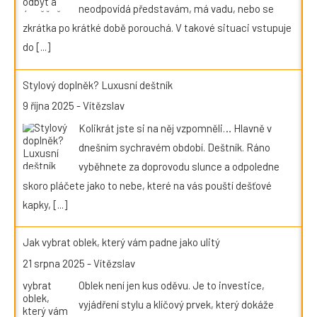
neodpovídá představám, má vadu, nebo se
zkrátka po krátké době porouchá. V takové situaci vstupuje
do
[...]
Stylový doplněk? Luxusní deštník
9 října 2025
-
Vítězslav
Kolikrát jste si na něj vzpomněli… Hlavně v
dnešním sychravém období. Deštník. Ráno
vyběhnete za doprovodu slunce a odpoledne
skoro pláčete jako to nebe, které na vás pouští dešťové
kapky,
[...]
Jak vybrat oblek, který vám padne jako ulitý
21 srpna 2025
-
Vítězslav
Oblek není jen kus oděvu. Je to investice,
vyjádření stylu a klíčový prvek, který dokáže