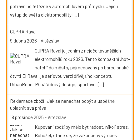
potravního řetězce v automobilovém průmyslu. Jejich
vstup do světa elektromobility
[...]
CUPRA Raval
9 dubna 2026
-
Vítězslav
CUPRA Raval je jedním z nejočekávanějších
elektromobilů roku 2026. Tento kompaktní „hot-
hatch“ do města, pojmenovaný po barcelonské
čtvrti El Raval, je sériovou verzí dřívějšího konceptu
UrbanRebel. Přináší dravý design, sportovní
[...]
Reklamace zboží: Jak se nenechat odbýt a úspěšně
uplatnit svá práva
18 prosince 2025
-
Vítězslav
Kupování zboží by mělo být radost, nikoli stres.
Bohužel, stane se, že zakoupený výrobek