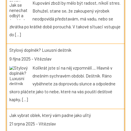
Kupování zboží by mělo být radost, nikoli stres.
Bohužel, stane se, že zakoupený výrobek
neodpovídá představám, má vadu, nebo se
zkrátka po krátké době porouchá. V takové situaci vstupuje
do
[...]
Stylový doplněk? Luxusní deštník
9 října 2025
-
Vítězslav
Kolikrát jste si na něj vzpomněli… Hlavně v
dnešním sychravém období. Deštník. Ráno
vyběhnete za doprovodu slunce a odpoledne
skoro pláčete jako to nebe, které na vás pouští dešťové
kapky,
[...]
Jak vybrat oblek, který vám padne jako ulitý
21 srpna 2025
-
Vítězslav