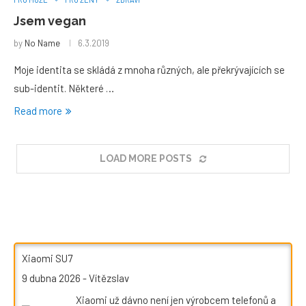
Jsem vegan
by
No Name
6.3.2019
Moje identita se skládá z mnoha různých, ale překrývajících se
sub-identit. Některé …
Read more
LOAD MORE POSTS
Xiaomi SU7
9 dubna 2026
-
Vítězslav
Xiaomi už dávno není jen výrobcem telefonů a