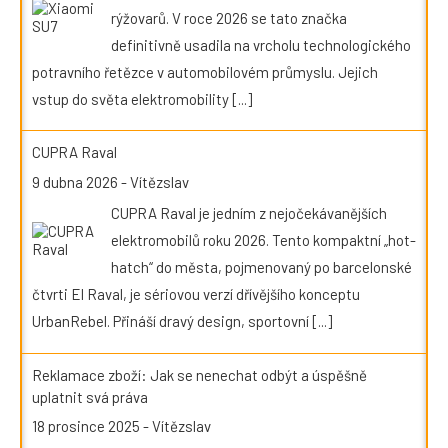
rýžovarů. V roce 2026 se tato značka
definitivně usadila na vrcholu technologického
potravního řetězce v automobilovém průmyslu. Jejich
vstup do světa elektromobility
[...]
CUPRA Raval
9 dubna 2026
-
Vítězslav
CUPRA Raval je jedním z nejočekávanějších
elektromobilů roku 2026. Tento kompaktní „hot-
hatch“ do města, pojmenovaný po barcelonské
čtvrti El Raval, je sériovou verzí dřívějšího konceptu
UrbanRebel. Přináší dravý design, sportovní
[...]
Reklamace zboží: Jak se nenechat odbýt a úspěšně
uplatnit svá práva
18 prosince 2025
-
Vítězslav