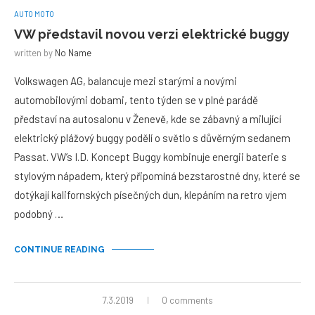
AUTO MOTO
VW představil novou verzi elektrické buggy
written by
No Name
Volkswagen AG, balancuje mezi starými a novými
automobilovými dobami, tento týden se v plné parádě
představí na autosalonu v Ženevě, kde se zábavný a milující
elektrický plážový buggy podělí o světlo s důvěrným sedanem
Passat. VW’s I.D. Koncept Buggy kombinuje energii baterie s
stylovým nápadem, který připomíná bezstarostné dny, které se
dotýkají kalifornských písečných dun, klepáním na retro vjem
podobný …
CONTINUE READING
7.3.2019
0 comments