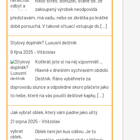
nikoli stres. Bohužel, stane se, že
zakoupený výrobek neodpovídá
představám, má vadu, nebo se zkrátka po krátké
době porouchá. V takové situaci vstupuje do
[...]
Stylový doplněk? Luxusní deštník
9 října 2025
-
Vítězslav
Kolikrát jste si na něj vzpomněli…
Hlavně v dnešním sychravém období.
Deštník. Ráno vyběhnete za
doprovodu slunce a odpoledne skoro pláčete jako
to nebe, které na vás pouští dešťové kapky,
[...]
Jak vybrat oblek, který vám padne jako ulitý
21 srpna 2025
-
Vítězslav
Oblek není jen kus oděvu. Je to
investice, vyjádření stylu a klíčový