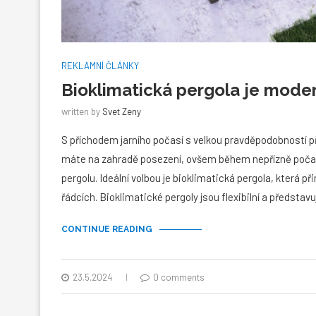
REKLAMNÍ ČLÁNKY
Bioklimatická pergola je moder
written by
Svet Zeny
S příchodem jarního počasí s velkou pravděpodobností pře
máte na zahradě posezení, ovšem během nepřízně počasí 
pergolu. Ideální volbou je bioklimatická pergola, která p
řádcích. Bioklimatické pergoly jsou flexibilní a představu
CONTINUE READING
23.5.2024
0 comments