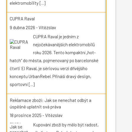
elektromobility
[...]
CUPRA Raval
9 dubna 2026
-
Vítězslav
CUPRA Raval je jedním z
nejočekávanějších elektromobilů
roku 2026. Tento kompaktní „hot-
hatch“ do města, pojmenovaný po barcelonské
čtvrti El Raval, je sériovou verzí dřívějšího
konceptu UrbanRebel. Přináší dravý design,
sportovní
[...]
Reklamace zboží: Jak se nenechat odbýt a
úspěšně uplatnit svá práva
18 prosince 2025
-
Vítězslav
Kupování zboží by mělo být radost,