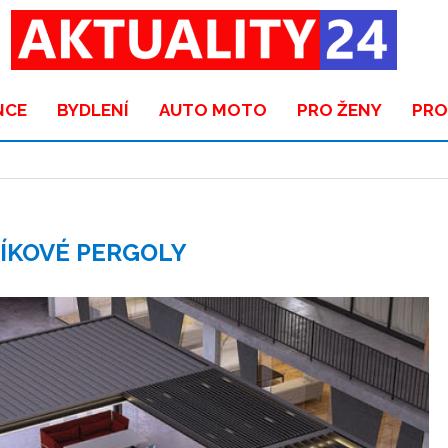
NCE
BYDLENÍ
AUTO MOTO
PRO ŽENY
PRO
ÍKOVÉ PERGOLY