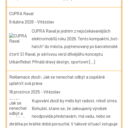
CUPRA Raval
9 dubna 2026
-
Vítězslav
CUPRA Raval je jedním z nejočekávanějších
elektromobilů roku 2026. Tento kompaktní „hot-
hatch“ do města, pojmenovaný po barcelonské
čtvrti El Raval, je sériovou verzí dřívějšího konceptu
UrbanRebel. Přináší dravý design, sportovní
[...]
Reklamace zboží: Jak se nenechat odbýt a úspěšně
uplatnit svá práva
18 prosince 2025
-
Vítězslav
Kupování zboží by mělo být radost, nikoli stres.
Bohužel, stane se, že zakoupený výrobek
neodpovídá představám, má vadu, nebo se
zkrátka po krátké době porouchá. V takové situaci vstupuje