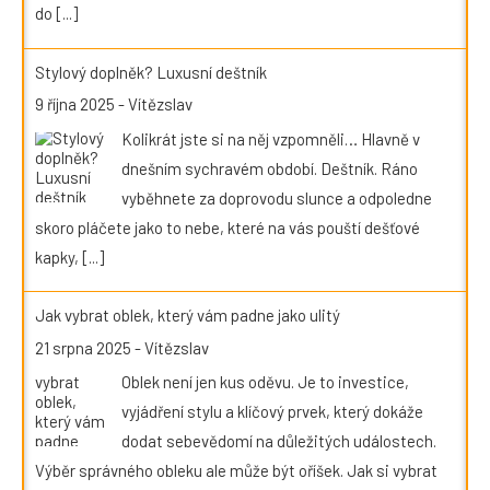
do
[...]
Stylový doplněk? Luxusní deštník
9 října 2025
-
Vítězslav
Kolikrát jste si na něj vzpomněli… Hlavně v
dnešním sychravém období. Deštník. Ráno
vyběhnete za doprovodu slunce a odpoledne
skoro pláčete jako to nebe, které na vás pouští dešťové
kapky,
[...]
Jak vybrat oblek, který vám padne jako ulitý
21 srpna 2025
-
Vítězslav
Oblek není jen kus oděvu. Je to investice,
vyjádření stylu a klíčový prvek, který dokáže
dodat sebevědomí na důležitých událostech.
Výběr správného obleku ale může být oříšek. Jak si vybrat