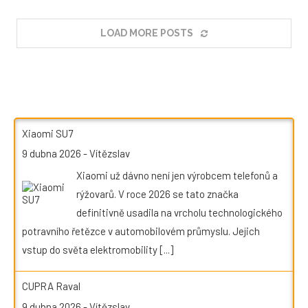
LOAD MORE POSTS
Xiaomi SU7
9 dubna 2026
-
Vítězslav
Xiaomi už dávno není jen výrobcem telefonů a
rýžovarů. V roce 2026 se tato značka
definitivně usadila na vrcholu technologického
potravního řetězce v automobilovém průmyslu. Jejich
vstup do světa elektromobility
[...]
CUPRA Raval
9 dubna 2026
-
Vítězslav