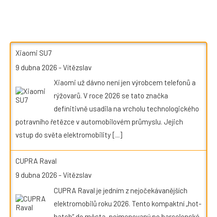
Xiaomi SU7
9 dubna 2026
-
Vítězslav
Xiaomi už dávno není jen výrobcem telefonů a
rýžovarů. V roce 2026 se tato značka
definitivně usadila na vrcholu technologického
potravního řetězce v automobilovém průmyslu. Jejich
vstup do světa elektromobility
[...]
CUPRA Raval
9 dubna 2026
-
Vítězslav
CUPRA Raval je jedním z nejočekávanějších
elektromobilů roku 2026. Tento kompaktní „hot-
hatch“ do města, pojmenovaný po barcelonské