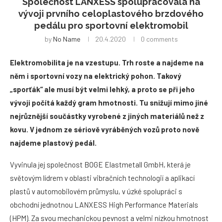
Společnost LANXESS spolupracovala na
vývoji prvního celoplastového brzdového
pedálu pro sportovní elektromobil
by
No Name
20.4.2020
0 comments
Elektromobilita je na vzestupu. Trh roste a najdeme na
něm i sportovní vozy na elektrický pohon. Takový
„sporťák“ ale musí být velmi lehký, a proto se při jeho
vývoji počítá každý gram hmotnosti. Tu snižují mimo jiné
nejrůznější součástky vyrobené z jiných materiálů než z
kovu. V jednom ze sériově vyráběných vozů proto nově
najdeme plastový pedál.
Vyvinula jej společnost BOGE Elastmetall GmbH, která je
světovým lídrem v oblasti vibračních technologií a aplikací
plastů v automobilovém průmyslu, v úzké spolupráci s
obchodní jednotnou LANXESS High Performance Materials
(HPM). Za svou mechanickou pevnost a velmi nízkou hmotnost