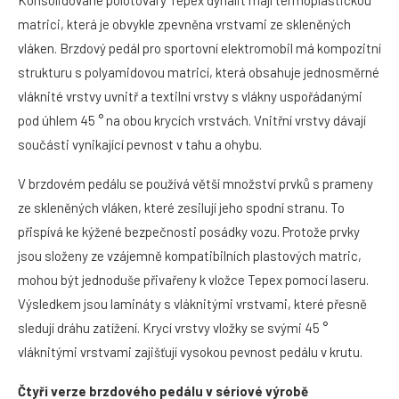
Konsolidované polotovary Tepex dynalit mají termoplastickou
matrici, která je obvykle zpevněna vrstvami ze skleněných
vláken. Brzdový pedál pro sportovní elektromobil má kompozitní
strukturu s polyamidovou matricí, která obsahuje jednosměrné
vláknité vrstvy uvnitř a textilní vrstvy s vlákny uspořádanými
pod úhlem 45 ° na obou krycích vrstvách. Vnitřní vrstvy dávají
součásti vynikající pevnost v tahu a ohybu.
V brzdovém pedálu se používá větší množství prvků s prameny
ze skleněných vláken, které zesilují jeho spodní stranu. To
přispívá ke kýžené bezpečnosti posádky vozu. Protože prvky
jsou složeny ze vzájemně kompatibilních plastových matric,
mohou být jednoduše přivařeny k vložce Tepex pomocí laseru.
Výsledkem jsou lamináty s vláknitými vrstvami, které přesně
sledují dráhu zatížení. Krycí vrstvy vložky se svými 45 °
vláknitými vrstvami zajišťují vysokou pevnost pedálu v krutu.
Čtyři verze brzdového pedálu v sériové výrobě