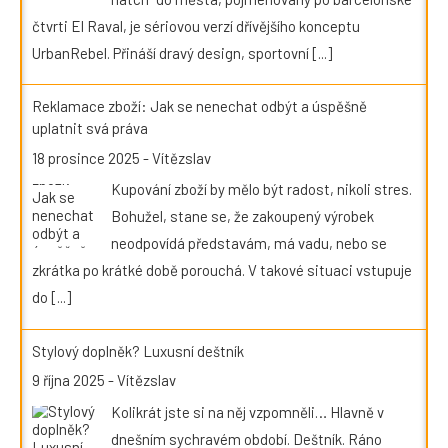
čtvrti El Raval, je sériovou verzí dřívějšího konceptu
UrbanRebel. Přináší dravý design, sportovní
[...]
Reklamace zboží: Jak se nenechat odbýt a úspěšně
uplatnit svá práva
18 prosince 2025
-
Vítězslav
Kupování zboží by mělo být radost, nikoli stres.
Bohužel, stane se, že zakoupený výrobek
neodpovídá představám, má vadu, nebo se
zkrátka po krátké době porouchá. V takové situaci vstupuje
do
[...]
Stylový doplněk? Luxusní deštník
9 října 2025
-
Vítězslav
Kolikrát jste si na něj vzpomněli… Hlavně v
dnešním sychravém období. Deštník. Ráno