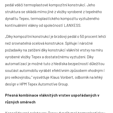
pedál vděčí termoplastové kompozitní konstrukci. Jeho
struktura se skládá mimo jiné z vložky vyrobené z tepelného
dynalitu Tepex, termoplastického kompozitu vyztuženého
kontinuálními vlákny od společnosti LANXESS.
„Díky kompozitní konstrukci je brzdový pedál o 50 procent lehčí
než srovnatelná ocelová konstrukce. Splňuje i náročné
požadavky na zatížení díky konstrukci vláknité vrstvy na míru
vyrobené vložky Tepex a dostatečnému vyztužení. Díky
automatizaci je možné tuto z hlediska bezpečnosti důležitou
součást automobilu vyrábět efektivním způsobem vhodným i
pro velkovýrobu,“ vysvětluje Klaus Vonbert, odborník na lehký
design v HPM Tepex Automotive Group.
Přesná kombinace vláknitých vrstev uspořádaných v
různých směrech