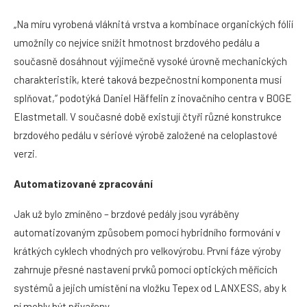
„Na míru vyrobená vláknitá vrstva a kombinace organických fólií
umožnily co nejvíce snížit hmotnost brzdového pedálu a
současně dosáhnout výjimečně vysoké úrovně mechanických
charakteristik, které taková bezpečnostní komponenta musí
splňovat,“ podotýká Daniel Häffelin z inovačního centra v BOGE
Elastmetall. V současné době existují čtyři různé konstrukce
brzdového pedálu v sériové výrobě založené na celoplastové
verzi.
Automatizované zpracování
Jak už bylo zmíněno – brzdové pedály jsou vyráběny
automatizovaným způsobem pomocí hybridního formování v
krátkých cyklech vhodných pro velkovýrobu. První fáze výroby
zahrnuje přesné nastavení prvků pomocí optických měřících
systémů a jejich umístění na vložku Tepex od LANXESS, aby k
ní mohly být přivařeny.