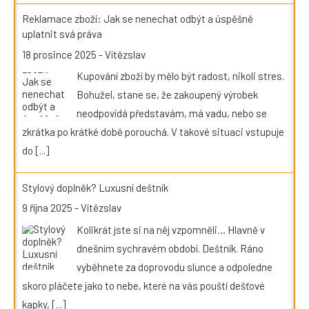
Reklamace zboží: Jak se nenechat odbýt a úspěšně
uplatnit svá práva
18 prosince 2025
-
Vítězslav
Kupování zboží by mělo být radost, nikoli stres.
Bohužel, stane se, že zakoupený výrobek
neodpovídá představám, má vadu, nebo se
zkrátka po krátké době porouchá. V takové situaci vstupuje
do
[...]
Stylový doplněk? Luxusní deštník
9 října 2025
-
Vítězslav
Kolikrát jste si na něj vzpomněli… Hlavně v
dnešním sychravém období. Deštník. Ráno
vyběhnete za doprovodu slunce a odpoledne
skoro pláčete jako to nebe, které na vás pouští dešťové
kapky,
[...]