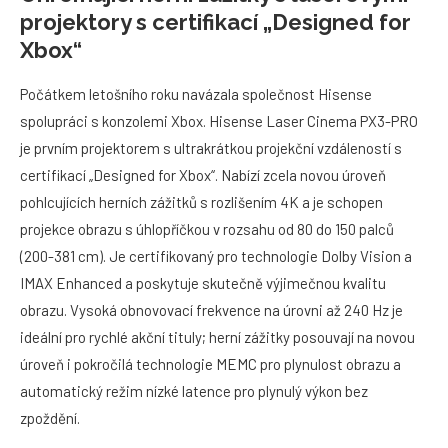
projektory s certifikací „Designed for
Xbox“
Počátkem letošního roku navázala společnost Hisense
spolupráci s konzolemi Xbox. Hisense Laser Cinema PX3-PRO
je prvním projektorem s ultrakrátkou projekční vzdáleností s
certifikací „Designed for Xbox“. Nabízí zcela novou úroveň
pohlcujících herních zážitků s rozlišením 4K a je schopen
projekce obrazu s úhlopříčkou v rozsahu od 80 do 150 palců
(200-381 cm). Je certifikovaný pro technologie Dolby Vision a
IMAX Enhanced a poskytuje skutečně výjimečnou kvalitu
obrazu. Vysoká obnovovací frekvence na úrovni až 240 Hz je
ideální pro rychlé akční tituly; herní zážitky posouvají na novou
úroveň i pokročilá technologie MEMC pro plynulost obrazu a
automatický režim nízké latence pro plynulý výkon bez
zpoždění.