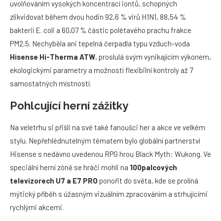
uvolňováním vysokých koncentrací iontů, schopných
zlikvidovat během dvou hodin 92,6 % virů H1N1, 88,54 %
bakterií E. coli a 60,07 % částic polétavého prachu frakce
PM2,5. Nechyběla ani tepelná čerpadla typu vzduch-voda
Hisense Hi-Therma ATW
, proslulá svým vynikajícím výkonem,
ekologickými parametry a možností flexibilní kontroly až 7
samostatných místností.
Pohlcující herní zážitky
Na veletrhu si přišli na své také fanoušci her a akce ve velkém
stylu. Nepřehlédnutelným tématem bylo globální partnerství
Hisense s nedávno uvedenou RPG hrou Black Myth: Wukong. Ve
speciální herní zóně se hráči mohli na
100palcových
televizorech U7 a E7 PRO
ponořit do světa, kde se prolíná
mýtický příběh s úžasným vizuálním zpracováním a strhujícími
rychlými akcemi.