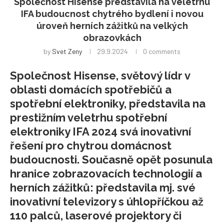
Společnost Hisense představila na veletrhu
IFA budoucnost chytrého bydlení i novou
úroveň herních zážitků na velkých
obrazovkách
by
Svet Zeny
29.9.2024
0 comments
Společnost Hisense, světový lídr v
oblasti domácích spotřebičů a
spotřební elektroniky, představila na
prestižním veletrhu spotřební
elektroniky IFA 2024 svá inovativní
řešení pro chytrou domácnost
budoucnosti. Současně opět posunula
hranice zobrazovacích technologií a
herních zážitků: představila mj. své
inovativní televizory s úhlopříčkou až
110 palců, laserové projektory či