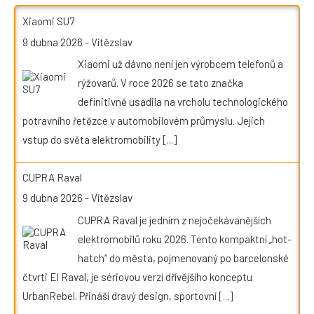
Xiaomi SU7
9 dubna 2026
-
Vítězslav
Xiaomi už dávno není jen výrobcem telefonů a
rýžovarů. V roce 2026 se tato značka
definitivně usadila na vrcholu technologického
potravního řetězce v automobilovém průmyslu. Jejich
vstup do světa elektromobility
[...]
CUPRA Raval
9 dubna 2026
-
Vítězslav
CUPRA Raval je jedním z nejočekávanějších
elektromobilů roku 2026. Tento kompaktní „hot-
hatch“ do města, pojmenovaný po barcelonské
čtvrti El Raval, je sériovou verzí dřívějšího konceptu
UrbanRebel. Přináší dravý design, sportovní
[...]