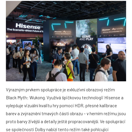
Výrazným prvkem spolupráce je exkluzivní obrazový režim
Black Myth: Wukong. Využívá špičkovou technologii Hisense a
vylepšuje vizuální kvalitu hry pomocí HDR, přesné kalibrace
barev a zvýraznění tmavých částí obrazu – v herním režimu jsou
proto barvy živější a detaily ještě propracovanější. Ve spolupráci
se společností Dolby nabízí tento režim také pohlcující