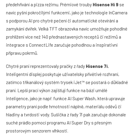
předehřívání a pizza režimu. Prémiové trouby
Hisense Hi 9
se
navíc pyšní pokročilými funkcemi, jako je technologie InCamera
s podporou AI pro chytré pečení či automatické otevírání a
zamykání dvířek. Velká TFT obrazovka navíc umožňuje pohodlné
prohlížení více než 140 přednastavených receptů či režimů a
integrace s ConnectLife zaručuje pohodlnou a inspirativní
přípravu pokrmů.
Chytré praní reprezentovaly pračky z řady
Hisense 7i.
Inteligentní displej poskytuje uživatelsky přívětivé rozhraní,
zatímco tříkanálový systém trysek iJet™ se postará o důkladné
praní. Lepší prací výkon zajišťují funkce na bázi umělé
inteligence, jako je např. funkce AI Super Wash, která upravuje
parametry praní podle hmotnosti náplně, materiálu oděvů či
hladiny a tvrdosti vody. Sušička z řady 7i pak zaručuje dokonale
suché prádlo pomocí programu AI Super Dry s přesným
prostorovým senzorem vlhkosti.