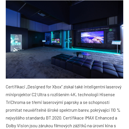
Certifikaci „Designed for Xbox“ získal také inteligentní laserový
miniprojektor C2 Ultra s rozlišením 4K, technologií Hisense
TriChroma se třemi laserovými paprsky a se schopností
promítat neuvěřitelně široké spektrum barev, pokrývající 110 %
nejvyššího standardu BT.2020. Certifikace IMAX Enhanced a
Dolby Vision jsou zárukou filmových zážitků na úrovni kina s