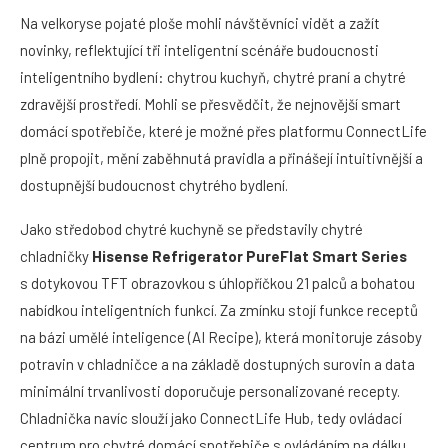
Na velkoryse pojaté ploše mohli návštěvníci vidět a zažít
novinky, reflektující tři inteligentní scénáře budoucnosti
inteligentního bydlení: chytrou kuchyň, chytré praní a chytré
zdravější prostředí. Mohli se přesvědčit, že nejnovější smart
domácí spotřebiče, které je možné přes platformu ConnectLife
plně propojit, mění zaběhnutá pravidla a přinášejí intuitivnější a
dostupnější budoucnost chytrého bydlení.
Jako středobod chytré kuchyně se představily chytré
chladničky
Hisense Refrigerator PureFlat Smart Series
s dotykovou TFT obrazovkou s úhlopříčkou 21 palců a bohatou
nabídkou inteligentních funkcí. Za zmínku stojí funkce receptů
na bázi umělé inteligence (AI Recipe), která monitoruje zásoby
potravin v chladničce a na základě dostupných surovin a data
minimální trvanlivosti doporučuje personalizované recepty.
Chladnička navíc slouží jako ConnectLife Hub, tedy ovládací
centrum pro chytré domácí spotřebiče s ovládáním na dálku