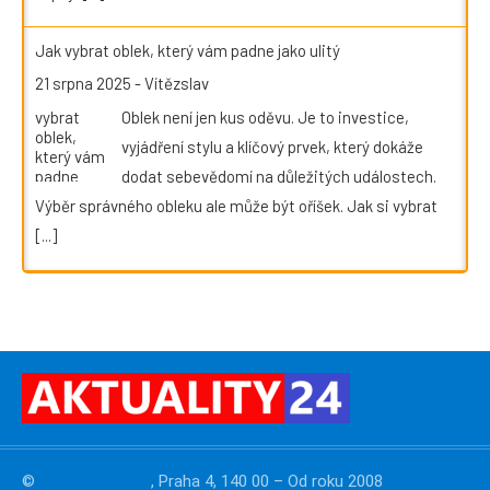
Jak vybrat oblek, který vám padne jako ulitý
21 srpna 2025
-
Vítězslav
Oblek není jen kus oděvu. Je to investice,
vyjádření stylu a klíčový prvek, který dokáže
dodat sebevědomí na důležitých událostech.
Výběr správného obleku ale může být oříšek. Jak si vybrat
[...]
©
PressMedia.net
, Praha 4, 140 00 – Od roku 2008