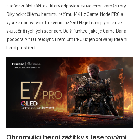
audiovizuální zážitek, který odpovídá zvukovému záměru hry.
Díky pokročilému hernímu režimu 144Hz Game Mode PRO a
vysoké obnovovací frekvenci až 240 Hz je hraní plynulé i ve
skutečně rychlých scénách. Další funkce, jako je Game Bar a
podpora AMD FreeSync Premium PRO už jen dotvářejí ideální
herní prostředí.
Ohromující herní zážitky s laserovými