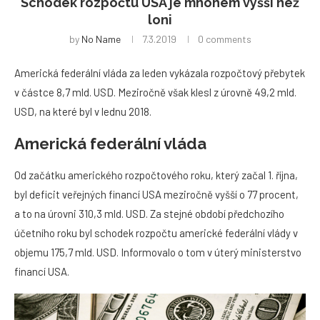
Schodek rozpočtu USA je mnohem vyšší než
loni
by
No Name
7.3.2019
0 comments
Americká federální vláda za leden vykázala rozpočtový přebytek
v částce 8,7 mld. USD. Meziročně však klesl z úrovně 49,2 mld.
USD, na které byl v lednu 2018.
Americká federální vláda
Od začátku amerického rozpočtového roku, který začal 1. října,
byl deficit veřejných financí USA meziročně vyšší o 77 procent,
a to na úrovni 310,3 mld. USD. Za stejné období předchozího
účetního roku byl schodek rozpočtu americké federální vlády v
objemu 175,7 mld. USD. Informovalo o tom v úterý ministerstvo
financí USA.