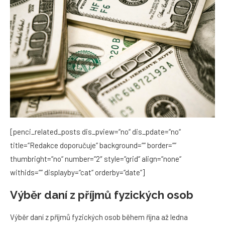
[penci_related_posts dis_pview=“no“ dis_pdate=“no“
title=“Redakce doporučuje“ background=““ border=““
thumbright=“no“ number=“2″ style=“grid“ align=“none“
withids=““ displayby=“cat“ orderby=“date“]
Výběr daní z příjmů fyzických osob
Výběr daní z příjmů fyzických osob během října až ledna