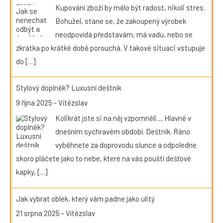
Kupování zboží by mělo být radost, nikoli stres.
Bohužel, stane se, že zakoupený výrobek
neodpovídá představám, má vadu, nebo se
zkrátka po krátké době porouchá. V takové situaci vstupuje
do
[...]
Stylový doplněk? Luxusní deštník
9 října 2025
-
Vítězslav
Kolikrát jste si na něj vzpomněli… Hlavně v
dnešním sychravém období. Deštník. Ráno
vyběhnete za doprovodu slunce a odpoledne
skoro pláčete jako to nebe, které na vás pouští dešťové
kapky,
[...]
Jak vybrat oblek, který vám padne jako ulitý
21 srpna 2025
-
Vítězslav