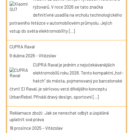
rýžovarů. V roce 2026 se tato značka
definitivně usadila na vrcholu technologického
potravního řetězce v automobilovém průmyslu. Jejich
vstup do světa elektromobility
[...]
CUPRA Raval
9 dubna 2026
-
Vítězslav
CUPRA Raval je jedním z nejočekávanějších
elektromobilů roku 2026. Tento kompaktní „hot-
hatch“ do města, pojmenovaný po barcelonské
čtvrti El Raval, je sériovou verzí dřívějšího konceptu
UrbanRebel. Přináší dravý design, sportovní
[...]
Reklamace zboží: Jak se nenechat odbýt a úspěšně
uplatnit svá práva
18 prosince 2025
-
Vítězslav