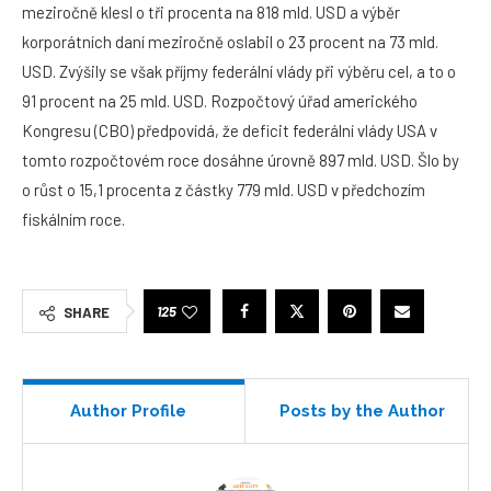
meziročně klesl o tři procenta na 818 mld. USD a výběr
korporátních daní meziročně oslabil o 23 procent na 73 mld.
USD. Zvýšily se však příjmy federální vlády při výběru cel, a to o
91 procent na 25 mld. USD. Rozpočtový úřad amerického
Kongresu (CBO) předpovídá, že deficit federální vlády USA v
tomto rozpočtovém roce dosáhne úrovně 897 mld. USD. Šlo by
o růst o 15,1 procenta z částky 779 mld. USD v předchozím
fiskálním roce.
125
SHARE
Author Profile
Posts by the Author