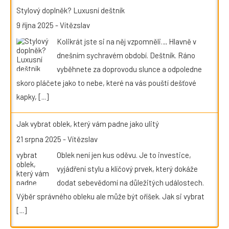
Stylový doplněk? Luxusní deštník
9 října 2025
-
Vítězslav
Kolikrát jste si na něj vzpomněli… Hlavně v
dnešním sychravém období. Deštník. Ráno
vyběhnete za doprovodu slunce a odpoledne
skoro pláčete jako to nebe, které na vás pouští dešťové
kapky,
[...]
Jak vybrat oblek, který vám padne jako ulitý
21 srpna 2025
-
Vítězslav
Oblek není jen kus oděvu. Je to investice,
vyjádření stylu a klíčový prvek, který dokáže
dodat sebevědomí na důležitých událostech.
Výběr správného obleku ale může být oříšek. Jak si vybrat
[...]