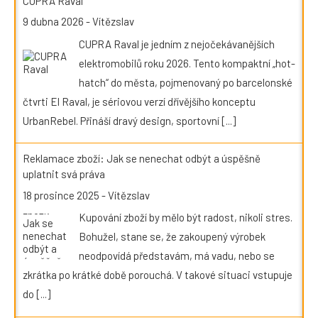
CUPRA Raval
9 dubna 2026
-
Vítězslav
CUPRA Raval je jedním z nejočekávanějších
elektromobilů roku 2026. Tento kompaktní „hot-
hatch“ do města, pojmenovaný po barcelonské
čtvrti El Raval, je sériovou verzí dřívějšího konceptu
UrbanRebel. Přináší dravý design, sportovní
[...]
Reklamace zboží: Jak se nenechat odbýt a úspěšně
uplatnit svá práva
18 prosince 2025
-
Vítězslav
Kupování zboží by mělo být radost, nikoli stres.
Bohužel, stane se, že zakoupený výrobek
neodpovídá představám, má vadu, nebo se
zkrátka po krátké době porouchá. V takové situaci vstupuje
do
[...]