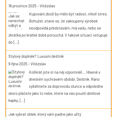
18 prosince 2025
-
Vítězslav
Kupování zboží by mělo být radost, nikoli stres.
Bohužel, stane se, že zakoupený výrobek
neodpovídá představám, má vadu, nebo se
zkrátka po krátké době porouchá. V takové situaci vstupuje
do
[...]
Stylový doplněk? Luxusní deštník
9 října 2025
-
Vítězslav
Kolikrát jste si na něj vzpomněli… Hlavně v
dnešním sychravém období. Deštník. Ráno
vyběhnete za doprovodu slunce a odpoledne
skoro pláčete jako to nebe, které na vás pouští dešťové
kapky,
[...]
Jak vybrat oblek, který vám padne jako ulitý