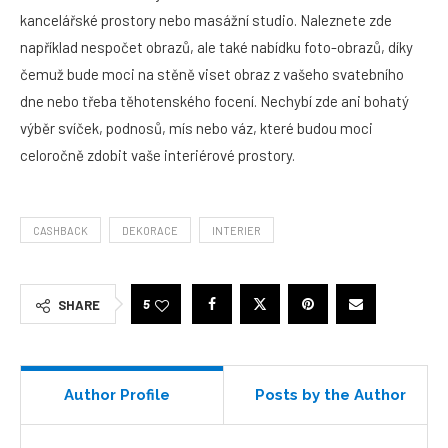
kancelářské prostory nebo masážní studio. Naleznete zde
například nespočet obrazů, ale také nabídku foto-obrazů, díky
čemuž bude moci na stěně viset obraz z vašeho svatebního
dne nebo třeba těhotenského focení. Nechybí zde ani bohatý
výběr svíček, podnosů, mís nebo váz, které budou moci
celoročně zdobit vaše interiérové prostory.
CASHBACK
DEKORACE
INTERIER
5
SHARE
Author Profile
Posts by the Author