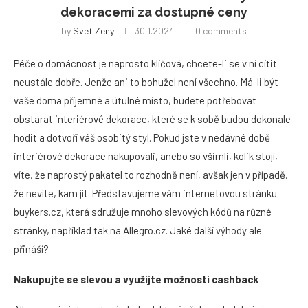
dekoracemi za dostupné ceny
by
Svet Zeny
30.1.2024
0 comments
Péče o domácnost je naprosto klíčová, chcete-li se v ní cítit
neustále dobře. Jenže ani to bohužel není všechno. Má-li být
vaše doma příjemné a útulné místo, budete potřebovat
obstarat interiérové dekorace, které se k sobě budou dokonale
hodit a dotvoří váš osobitý styl. Pokud jste v nedávné době
interiérové dekorace nakupovali, anebo so všimli, kolik stojí,
víte, že naprostý pakatel to rozhodně není, avšak jen v případě,
že nevíte, kam jít. Představujeme vám internetovou stránku
buykers.cz, která sdružuje mnoho slevových kódů na různé
stránky, například tak na Allegro.cz. Jaké další výhody ale
přináší?
Nakupujte se slevou a využijte možnosti cashback