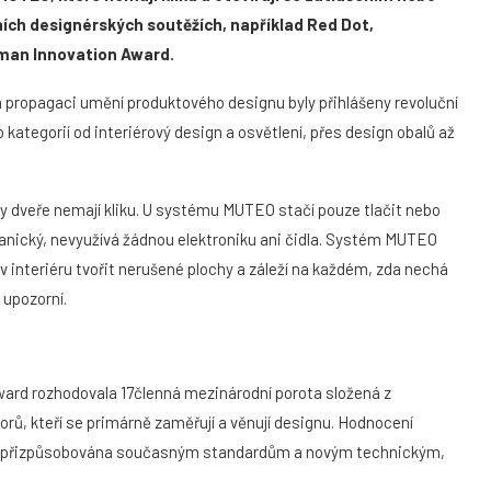
ních designérských soutěžích, například Red Dot,
rman Innovation Award.
propagaci umění produktového designu byly přihlášeny revoluční
o kategorií od interiérový design a osvětlení, přes design obalů až
y dveře nemají kliku. U systému MUTEO stačí pouze tlačit nebo
anický, nevyužívá žádnou elektroniku ani čidla. Systém MUTEO
 v interiéru tvořit nerušené plochy a záleží na každém, zda nechá
 upozorní.
ward rozhodovala 17členná mezinárodní porota složená z
orů, kteří se primárně zaměřují a věnují designu. Hodnocení
stále přizpůsobována současným standardům a novým technickým,