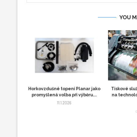
YOU M
dresa s
Horkovzdušné topení Planar jako
Tiskové slu
promyšlená volba při výběru...
na technolo
11.1.2026