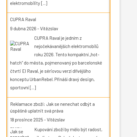
elektromobility
[...]
CUPRA Raval
9 dubna 2026
-
Vítězslav
CUPRA Raval je jedním z
nejočekávanějších elektromobilů
roku 2026. Tento kompaktní „hot-
hatch“ do města, pojmenovaný po barcelonské
čtvrti El Raval, je sériovou verzí dřívějšího
konceptu UrbanRebel. Přináší dravý design,
sportovní
[...]
Reklamace zboží: Jak se nenechat odbýt a
úspěšně uplatnit svá práva
18 prosince 2025
-
Vítězslav
Kupování zboží by mělo být radost,