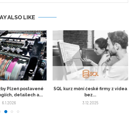
AY ALSO LIKE
žby Plzeň postavené
SQL kurz mění české firmy z videa
giích, detailech a...
bez...
6.1.2026
3.12.2025