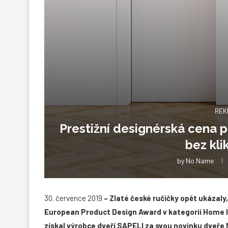
REK
Prestižní designérská cena p
bez kli
by
No Name
30. července 2019
– Zlaté české ručičky opět ukázaly,
European Product Design Award v kategorii Home In
získal výrobce dveří SAPELI za svou novinku dveře 