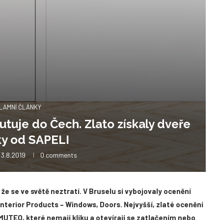
LAMNÍ ČLÁNKY
utuje do Čech. Zlato získaly dveře
ky od SAPELI
3.8.2019
0 comments
 že se ve světě neztratí. V Bruselu si vybojovaly ocenění
terior Products – Windows, Doors. Nejvyšší, zlaté ocenění
MUTEO, které nemají kliku a otevírají se zatlačením nebo