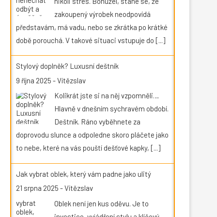
nikoli stres. Bohužel, stane se, že
zakoupený výrobek neodpovídá
představám, má vadu, nebo se zkrátka po krátké
době porouchá. V takové situaci vstupuje do
[...]
Stylový doplněk? Luxusní deštník
9 října 2025
-
Vítězslav
Kolikrát jste si na něj vzpomněli…
Hlavně v dnešním sychravém období.
Deštník. Ráno vyběhnete za
doprovodu slunce a odpoledne skoro pláčete jako
to nebe, které na vás pouští dešťové kapky,
[...]
Jak vybrat oblek, který vám padne jako ulitý
21 srpna 2025
-
Vítězslav
Oblek není jen kus oděvu. Je to
investice, vyjádření stylu a klíčový