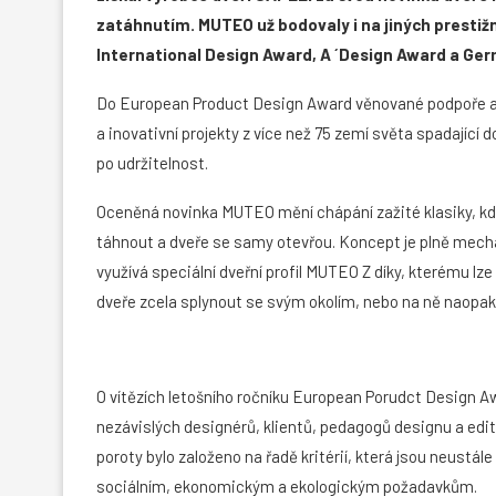
zatáhnutím. MUTEO už bodovaly i na jiných prestiž
International Design Award, A ´Design Award a Ge
Do European Product Design Award věnované podpoře a 
a inovativní projekty z více než 75 zemí světa spadající d
po udržitelnost.
Oceněná novinka MUTEO mění chápání zažité klasiky, kd
táhnout a dveře se samy otevřou. Koncept je plně mech
využívá speciální dveřní profil MUTEO Z díky, kterému lze
dveře zcela splynout se svým okolím, nebo na ně naopak
O vítězích letošního ročníku European Porudct Design A
nezávislých designérů, klientů, pedagogů designu a edit
poroty bylo založeno na řadě kritérií, která jsou neu
sociálním, ekonomickým a ekologickým požadavkům.