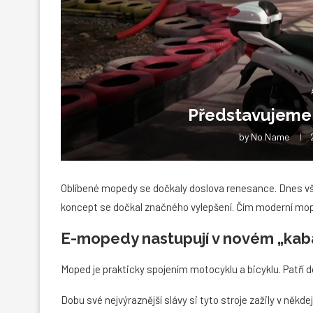
Představujem
by
No Name
Oblíbené mopedy se dočkaly doslova renesance. Dnes vša
koncept se dočkal značného vylepšení. Čím moderní mop
E-mopedy nastupují v novém „kab
Moped je prakticky spojením motocyklu a bicyklu. Patří
Dobu své nejvýraznější slávy si tyto stroje zažily v něk