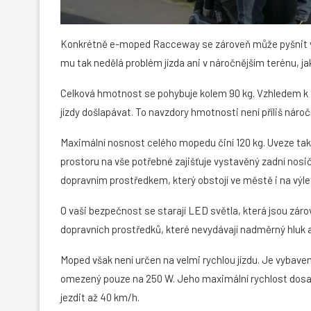
Konkrétně e-moped Racceway se zároveň může pyšnit větš
mu tak nedělá problém jízda ani v náročnějším terénu, jak
Celková hmotnost se pohybuje kolem 90 kg. Vzhledem k t
jízdy došlapávat. To navzdory hmotnosti není příliš náro
Maximální nosnost celého mopedu činí 120 kg. Uveze tak
prostoru na vše potřebné zajišťuje vystavěný zadní nos
dopravním prostředkem, který obstojí ve městě i na výle
O vaši bezpečnost se starají LED světla, která jsou zárov
dopravních prostředků, které nevydávají nadměrný hluk a
Moped však není určen na velmi rychlou jízdu. Je vybav
omezený pouze na 250 W. Jeho maximální rychlost dos
jezdit až 40 km/h.