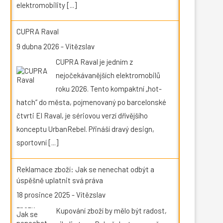
elektromobility
[...]
CUPRA Raval
9 dubna 2026
-
Vítězslav
CUPRA Raval je jedním z
nejočekávanějších elektromobilů
roku 2026. Tento kompaktní „hot-
hatch“ do města, pojmenovaný po barcelonské
čtvrti El Raval, je sériovou verzí dřívějšího
konceptu UrbanRebel. Přináší dravý design,
sportovní
[...]
Reklamace zboží: Jak se nenechat odbýt a
úspěšně uplatnit svá práva
18 prosince 2025
-
Vítězslav
Kupování zboží by mělo být radost,