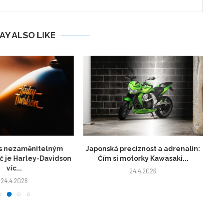
AY ALSO LIKE
s nezaměnitelným
Japonská preciznost a adrenalin:
č je Harley-Davidson
Čím si motorky Kawasaki...
víc...
24.4.2026
24.4.2026