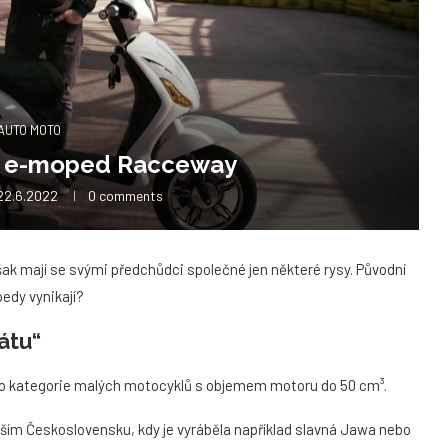
AUTO MOTO
e e-moped Racceway
22.6.2022
0 comments
k mají se svými předchůdci společné jen některé rysy. Původní
edy vynikají?
átu“
 do kategorie malých motocyklů s objemem motoru do 50 cm³.
dejším Československu, kdy je vyráběla například slavná Jawa nebo