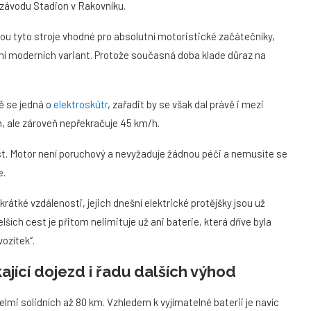
 závodu Stadion v Rakovníku.
jsou tyto stroje vhodné pro absolutní motoristické začátečníky,
ření moderních variant. Protože současná doba klade důraz na
ě se jedná o
elektroskútr
, zařadit by se však dal právě i mezi
h, ale zároveň nepřekračuje 45 km/h.
t. Motor není poruchový a nevyžaduje žádnou péči a nemusíte se
e.
átké vzdálenosti, jejich dnešní elektrické protějšky jsou už
ších cest je přitom nelimituje už ani baterie, která dříve byla
ozítek“.
jící dojezd i řadu dalších výhod
velmi solidních až 80 km. Vzhledem k vyjímatelné baterii je navíc