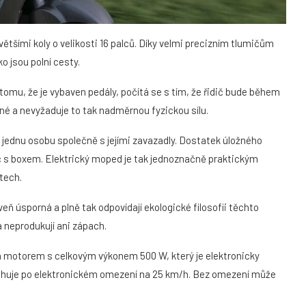
ími koly o velikosti 16 palců. Díky velmi precizním tlumičům
o jsou polní cesty.
omu, že je vybaven pedály, počítá se s tím, že řidič bude během
čné a nevyžaduje to tak nadměrnou fyzickou sílu.
 jednu osobu společně s jejími zavazadly. Dostatek úložného
ič s boxem. Elektrický moped je tak jednoznačně praktickým
tech.
eň úsporná a plně tak odpovídají ekologické filosofii těchto
 neprodukují ani zápach.
en motorem s celkovým výkonem 500 W, který je elektronicky
ahuje po elektronickém omezení na 25 km/h. Bez omezení může