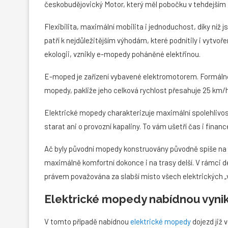
českobudějovický Motor, který měl pobočku v tehdejším
Flexibilita, maximální mobilita i jednoduchost, díky níž 
patří k nejdůležitějším výhodám, které podnítily i vytvo
ekologii, vznikly e-mopedy poháněné elektřinou.
E-moped je zařízení vybavené elektromotorem. Formáln
mopedy, pakliže jeho celková rychlost přesahuje 25 km/
Elektrické mopedy charakterizuje maximální spolehlivos
starat ani o provozní kapaliny. To vám ušetří čas i financ
Ač byly původní mopedy konstruovány původně spíše na kr
maximálně komfortní dokonce i na trasy delší. V rámci del
právem považována za slabší místo všech elektrických „v
Elektrické mopedy nabídnou vynika
V tomto případě nabídnou
elektrické mopedy
dojezd již 