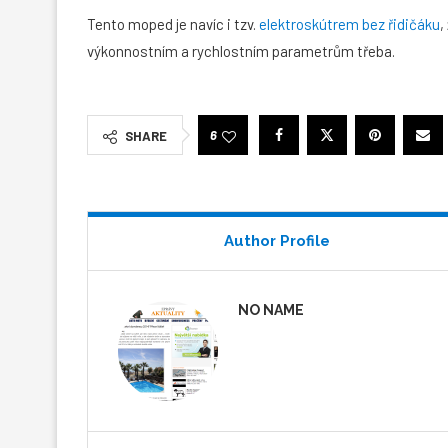
Tento moped je navíc i tzv.
elektroskútrem bez řidičáku
,
výkonnostním a rychlostním parametrům třeba.
6
SHARE
Author Profile
NO NAME