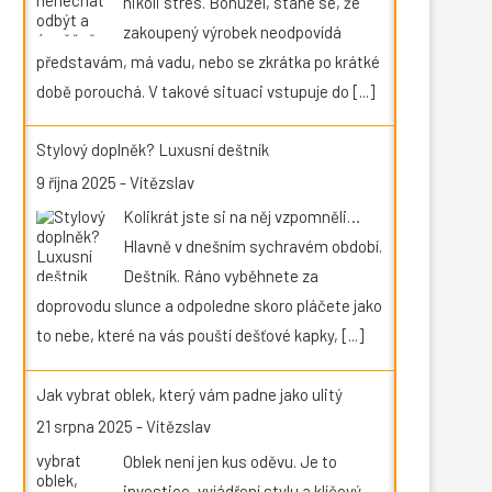
nikoli stres. Bohužel, stane se, že
zakoupený výrobek neodpovídá
představám, má vadu, nebo se zkrátka po krátké
době porouchá. V takové situaci vstupuje do
[...]
Stylový doplněk? Luxusní deštník
9 října 2025
-
Vítězslav
Kolikrát jste si na něj vzpomněli…
Hlavně v dnešním sychravém období.
Deštník. Ráno vyběhnete za
doprovodu slunce a odpoledne skoro pláčete jako
to nebe, které na vás pouští dešťové kapky,
[...]
Jak vybrat oblek, který vám padne jako ulitý
21 srpna 2025
-
Vítězslav
Oblek není jen kus oděvu. Je to
investice, vyjádření stylu a klíčový