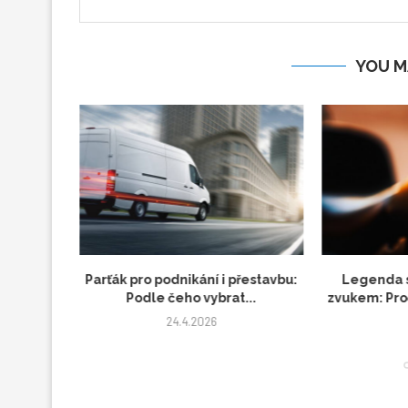
YOU M
Moderní
Parťák pro podnikání i přestavbu:
Legenda 
 vozíky
Podle čeho vybrat...
zvukem: Pro
24.4.2026