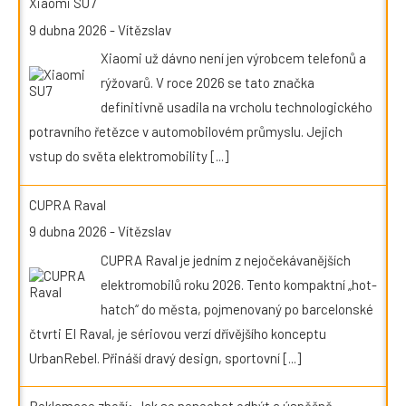
Xiaomi SU7
9 dubna 2026
-
Vítězslav
Xiaomi už dávno není jen výrobcem telefonů a
rýžovarů. V roce 2026 se tato značka
definitivně usadila na vrcholu technologického
potravního řetězce v automobilovém průmyslu. Jejich
vstup do světa elektromobility
[...]
CUPRA Raval
9 dubna 2026
-
Vítězslav
CUPRA Raval je jedním z nejočekávanějších
elektromobilů roku 2026. Tento kompaktní „hot-
hatch“ do města, pojmenovaný po barcelonské
čtvrti El Raval, je sériovou verzí dřívějšího konceptu
UrbanRebel. Přináší dravý design, sportovní
[...]