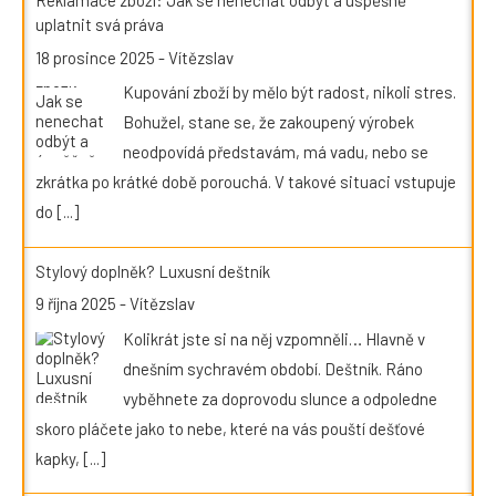
Reklamace zboží: Jak se nenechat odbýt a úspěšně
uplatnit svá práva
18 prosince 2025
-
Vítězslav
Kupování zboží by mělo být radost, nikoli stres.
Bohužel, stane se, že zakoupený výrobek
neodpovídá představám, má vadu, nebo se
zkrátka po krátké době porouchá. V takové situaci vstupuje
do
[...]
Stylový doplněk? Luxusní deštník
9 října 2025
-
Vítězslav
Kolikrát jste si na něj vzpomněli… Hlavně v
dnešním sychravém období. Deštník. Ráno
vyběhnete za doprovodu slunce a odpoledne
skoro pláčete jako to nebe, které na vás pouští dešťové
kapky,
[...]