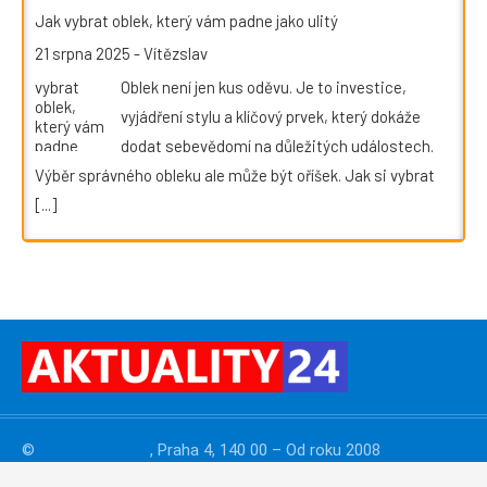
Jak vybrat oblek, který vám padne jako ulitý
21 srpna 2025
-
Vítězslav
Oblek není jen kus oděvu. Je to investice,
vyjádření stylu a klíčový prvek, který dokáže
dodat sebevědomí na důležitých událostech.
Výběr správného obleku ale může být oříšek. Jak si vybrat
[...]
©
PressMedia.net
, Praha 4, 140 00 – Od roku 2008
publikujeme
PR články
. Reklamu na webu