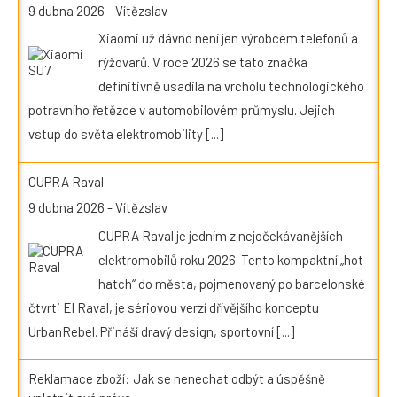
9 dubna 2026
-
Vítězslav
Xiaomi už dávno není jen výrobcem telefonů a
rýžovarů. V roce 2026 se tato značka
definitivně usadila na vrcholu technologického
potravního řetězce v automobilovém průmyslu. Jejich
vstup do světa elektromobility
[...]
CUPRA Raval
9 dubna 2026
-
Vítězslav
CUPRA Raval je jedním z nejočekávanějších
elektromobilů roku 2026. Tento kompaktní „hot-
hatch“ do města, pojmenovaný po barcelonské
čtvrti El Raval, je sériovou verzí dřívějšího konceptu
UrbanRebel. Přináší dravý design, sportovní
[...]
Reklamace zboží: Jak se nenechat odbýt a úspěšně