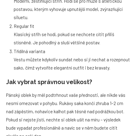
Moderní, zeštíhlující střih. Hodí se pro muže s atletickou
postavou, kterým vyhovuje upnutější model, zvýrazňující
siluetu.
Regular fit
Klasický střih se hodí, pokud se nechcete cítit příliš
stísněně. Je pohodlný a sluší většině postav.
Třídílná varianta
Vestu můžete kdykoliv sundat nebo si ji nechat a rozepnout
sako, čímž vytvoříte elegantní outfit i bez kravaty.
Jak vybrat správnou velikost?
Pánský oblek by měl podtrhnout vaše přednosti, ale nikde vás
nesmí omezovat v pohybu. Rukávy saka končí zhruba 1–2 cm
nad zápěstím, nohavice kalhot pak těsně nad podrážkou bot.
Pokud si nejste jistí, nechte si oblek ušít na míru – výsledek
bude vypadat profesionálně a navíc se v něm budete cítit