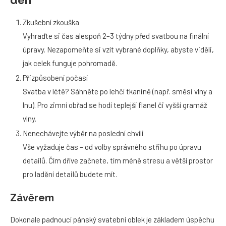
den
Zkušební zkouška
Vyhraďte si čas alespoň 2–3 týdny před svatbou na finální
úpravy. Nezapomeňte si vzít vybrané doplňky, abyste viděli,
jak celek funguje pohromadě.
Přizpůsobení počasí
Svatba v létě? Sáhněte po lehčí tkanině (např. směsi vlny a
lnu). Pro zimní obřad se hodí teplejší flanel či vyšší gramáž
vlny.
Nenechávejte výběr na poslední chvíli
Vše vyžaduje čas – od volby správného střihu po úpravu
detailů. Čím dříve začnete, tím méně stresu a větší prostor
pro ladění detailů budete mít.
Závěrem
Dokonale padnoucí pánský svatební oblek je základem úspěchu