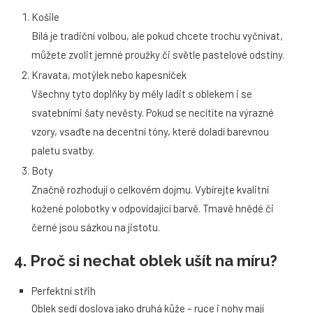
Košile
Bílá je tradiční volbou, ale pokud chcete trochu vyčnívat,
můžete zvolit jemné proužky či světle pastelové odstíny.
Kravata, motýlek nebo kapesníček
Všechny tyto doplňky by měly ladit s oblekem i se
svatebními šaty nevěsty. Pokud se necítíte na výrazné
vzory, vsaďte na decentní tóny, které doladí barevnou
paletu svatby.
Boty
Značně rozhodují o celkovém dojmu. Vybírejte kvalitní
kožené polobotky v odpovídající barvě. Tmavě hnědé či
černé jsou sázkou na jistotu.
4. Proč si nechat oblek ušít na míru?
Perfektní střih
Oblek sedí doslova jako druhá kůže – ruce i nohy mají