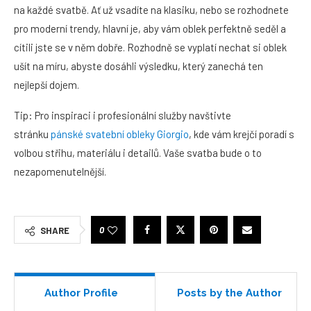
na každé svatbě. Ať už vsadíte na klasiku, nebo se rozhodnete
pro moderní trendy, hlavní je, aby vám oblek perfektně seděl a
cítili jste se v něm dobře. Rozhodně se vyplatí nechat si oblek
ušít na míru, abyste dosáhli výsledku, který zanechá ten
nejlepší dojem.
Tip: Pro inspiraci i profesionální služby navštivte
stránku
pánské svatební obleky Giorgio
, kde vám krejčí poradí s
volbou střihu, materiálu i detailů. Vaše svatba bude o to
nezapomenutelnější.
0
SHARE
Author Profile
Posts by the Author