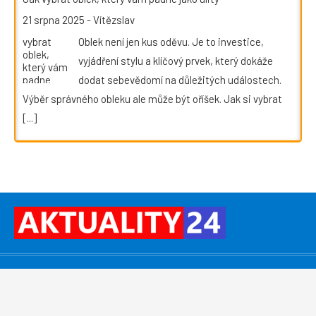
21 srpna 2025
-
Vítězslav
Oblek není jen kus oděvu. Je to investice,
vyjádření stylu a klíčový prvek, který dokáže
dodat sebevědomí na důležitých událostech.
Výběr správného obleku ale může být oříšek. Jak si vybrat
[...]
©
PressMedia.net
, Praha 4, 140 00 – Od roku 2008
publikujeme
PR články
. Reklamu na webu
zajišťuje:
redakce@pressmedia.net