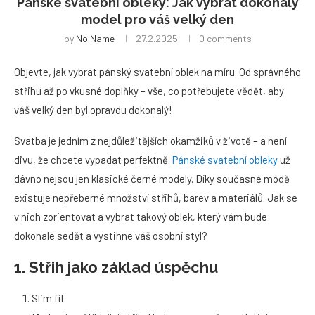
Pánské svatební obleky: Jak vybrat dokonalý
model pro váš velký den
by
No Name
27.2.2025
0 comments
Objevte, jak vybrat pánský svatební oblek na míru. Od správného
střihu až po vkusné doplňky – vše, co potřebujete vědět, aby
váš velký den byl opravdu dokonalý!
Svatba je jedním z nejdůležitějších okamžiků v životě – a není
divu, že chcete vypadat perfektně.
Pánské svatební obleky
už
dávno nejsou jen klasické černé modely. Díky současné módě
existuje nepřeberné množství střihů, barev a materiálů. Jak se
v nich zorientovat a vybrat takový oblek, který vám bude
dokonale sedět a vystihne váš osobní styl?
1. Střih jako základ úspěchu
Slim fit