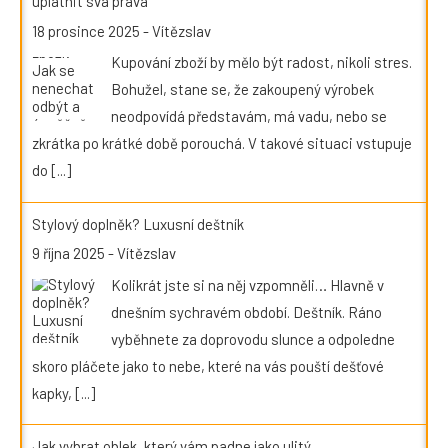
uplatnit svá práva
18 prosince 2025
-
Vítězslav
Kupování zboží by mělo být radost, nikoli stres.
Bohužel, stane se, že zakoupený výrobek
neodpovídá představám, má vadu, nebo se
zkrátka po krátké době porouchá. V takové situaci vstupuje
do
[...]
Stylový doplněk? Luxusní deštník
9 října 2025
-
Vítězslav
Kolikrát jste si na něj vzpomněli… Hlavně v
dnešním sychravém období. Deštník. Ráno
vyběhnete za doprovodu slunce a odpoledne
skoro pláčete jako to nebe, které na vás pouští dešťové
kapky,
[...]
Jak vybrat oblek, který vám padne jako ulitý