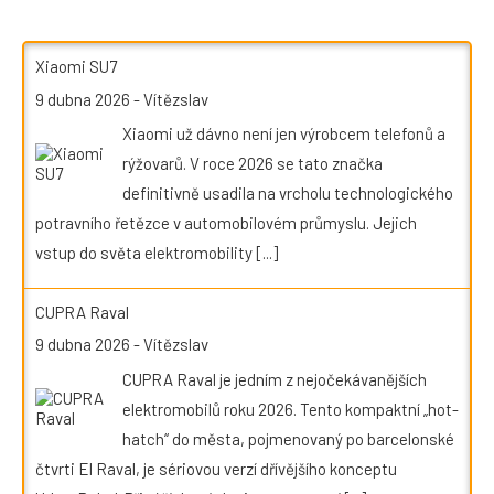
Xiaomi SU7
9 dubna 2026
-
Vítězslav
Xiaomi už dávno není jen výrobcem telefonů a
rýžovarů. V roce 2026 se tato značka
definitivně usadila na vrcholu technologického
potravního řetězce v automobilovém průmyslu. Jejich
vstup do světa elektromobility
[...]
CUPRA Raval
9 dubna 2026
-
Vítězslav
CUPRA Raval je jedním z nejočekávanějších
elektromobilů roku 2026. Tento kompaktní „hot-
hatch“ do města, pojmenovaný po barcelonské
čtvrti El Raval, je sériovou verzí dřívějšího konceptu