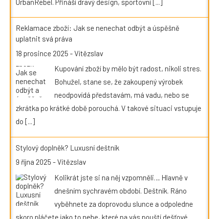
UrbanRebel. Přináší dravý design, sportovní
[...]
Reklamace zboží: Jak se nenechat odbýt a úspěšně
uplatnit svá práva
18 prosince 2025
-
Vítězslav
Kupování zboží by mělo být radost, nikoli stres.
Bohužel, stane se, že zakoupený výrobek
neodpovídá představám, má vadu, nebo se
zkrátka po krátké době porouchá. V takové situaci vstupuje
do
[...]
Stylový doplněk? Luxusní deštník
9 října 2025
-
Vítězslav
Kolikrát jste si na něj vzpomněli… Hlavně v
dnešním sychravém období. Deštník. Ráno
vyběhnete za doprovodu slunce a odpoledne
skoro pláčete jako to nebe, které na vás pouští dešťové