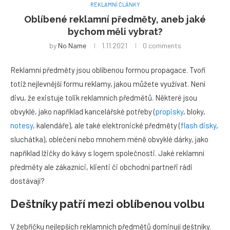
REKLAMNÍ ČLÁNKY
Oblíbené reklamní předměty, aneb jaké
bychom měli vybrat?
by
No Name
1.11.2021
0 comments
Reklamní předměty jsou oblíbenou formou propagace. Tvoří
totiž nejlevnější formu reklamy, jakou můžete využívat. Není
divu, že existuje tolik reklamních předmětů. Některé jsou
obvyklé, jako například kancelářské potřeby (
propisky
, bloky,
notesy
, kalendáře), ale také elektronické předměty (
flash disky
,
sluchátka), oblečení nebo mnohem méně obvyklé dárky, jako
například lžičky do kávy s logem společnosti. Jaké reklamní
předměty ale zákazníci, klienti či obchodní partneři rádi
dostávají?
Deštníky patří mezi oblíbenou volbu
V žebříčku nejlepších reklamních předmětů dominují deštníky.