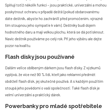
Splňují totiž několik funkcí – jsou praktické, univerzální a mohou
poskytnout ochranu v případě deště (pokud obdarovanému
dáte deštník, abyste ho zachránili před promočením, výrazně
tím stoupnou jeho sympatie k vám). Deštníky budí dojem
hodnotného daru a mají velkou plochu, která se dá potisknout.
Navíc deštník používáme po celý rok. Při jeho výběru ale dejte
pozor na kvalitu.
Flash disky jsou používané
Dalším velice oblíbeným dárkem jsou flash disky. Z výzkumů
vyplývá, že více než 90 % lidí, kteří jako reklamní předmět
obdrželi flash disk, jej skutečně používá. A s každým použitím
stoupá jeho povědomí o vaší společnosti. Také flash disk je
velmi univerzální a praktický dárek.
Powerbanky pro mladé spotřebitele