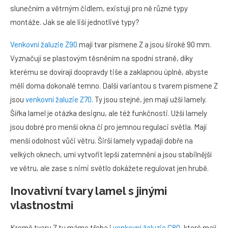
slunečním a větrným čidlem, existují pro ně různé typy
montáže. Jak se ale liší jednotlivé typy?
Venkovní žaluzie Z90
mají tvar písmene Z a jsou široké 90 mm.
Vyznačují se plastovým těsněním na spodní straně, díky
kterému se dovírají doopravdy tiše a zaklapnou úplně, abyste
měli doma dokonalé temno. Další variantou s tvarem písmene Z
jsou
venkovní žaluzie Z70
. Ty jsou stejné, jen mají užší lamely.
Šířka lamel je otázka designu, ale též funkčnosti. Užší lamely
jsou dobré pro menší okna či pro jemnou regulaci světla. Mají
menší odolnost vůči větru. Širší lamely vypadají dobře na
velkých oknech, umí vytvořit lepší zatemnění a jsou stabilnější
ve větru, ale zase s nimi světlo dokážete regulovat jen hrubě.
Inovativní tvary lamel s jinými
vlastnostmi
Kromě tvaru Z tu máme třeba i
venkovní žaluzie C80
, které mají