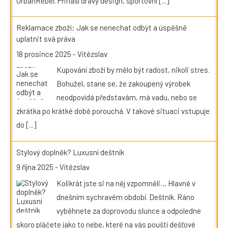
UrbanRebel. Přináší dravý design, sportovní
[...]
Reklamace zboží: Jak se nenechat odbýt a úspěšně
uplatnit svá práva
18 prosince 2025
-
Vítězslav
Kupování zboží by mělo být radost, nikoli stres.
Bohužel, stane se, že zakoupený výrobek
neodpovídá představám, má vadu, nebo se
zkrátka po krátké době porouchá. V takové situaci vstupuje
do
[...]
Stylový doplněk? Luxusní deštník
9 října 2025
-
Vítězslav
Kolikrát jste si na něj vzpomněli… Hlavně v
dnešním sychravém období. Deštník. Ráno
vyběhnete za doprovodu slunce a odpoledne
skoro pláčete jako to nebe, které na vás pouští dešťové