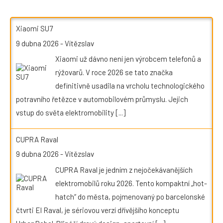
Xiaomi SU7
9 dubna 2026
-
Vítězslav
Xiaomi už dávno není jen výrobcem telefonů a
rýžovarů. V roce 2026 se tato značka
definitivně usadila na vrcholu technologického
potravního řetězce v automobilovém průmyslu. Jejich
vstup do světa elektromobility
[...]
CUPRA Raval
9 dubna 2026
-
Vítězslav
CUPRA Raval je jedním z nejočekávanějších
elektromobilů roku 2026. Tento kompaktní „hot-
hatch“ do města, pojmenovaný po barcelonské
čtvrti El Raval, je sériovou verzí dřívějšího konceptu