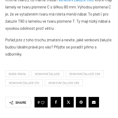
lamely ve tvaru písmene C s šířkou 80 mm. Výhodou písmena C
je, že ve vytaženém tvaru má roleta menší nábal. To platí i pro
žaluzie T80 s lamelou ve tvaru písmene T. Ty mají nízký nábal a
vysokou odolnost proti větru.
Pořád jste z toho trochu zmatení a nevíte, jaké venkovní žaluzie
budou ideální právě pro vás? Přijďte se poradit přímo s
odborníky.
BUBÍK VRATA
VENKOVNÍ ŽALUZIE
VENKOVNÍ ŽALUZIE C80
VENKOVNÍ ŽALUZIE Z70
VENKOVNÍ ŽALUZIE Z90
0
SHARE