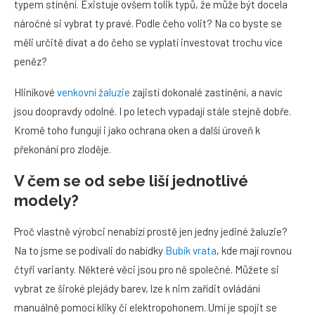
typem stínění. Existuje ovšem tolik typů, že může být docela
náročné si vybrat ty pravé. Podle čeho volit? Na co byste se
měli určitě dívat a do čeho se vyplatí investovat trochu více
peněz?
Hliníkové
venkovní žaluzie
zajistí dokonalé zastínění, a navíc
jsou doopravdy odolné. I po letech vypadají stále stejně dobře.
Kromě toho fungují i jako ochrana oken a další úroveň k
překonání pro zloděje.
V čem se od sebe liší jednotlivé
modely?
Proč vlastně výrobci nenabízí prostě jen jedny jediné žaluzie?
Na to jsme se podívali do nabídky
Bubík vrata
, kde mají rovnou
čtyři varianty. Některé věci jsou pro ně společné. Můžete si
vybrat ze široké plejády barev, lze k nim zařídit ovládání
manuálně pomocí kliky či elektropohonem. Umí je spojit se