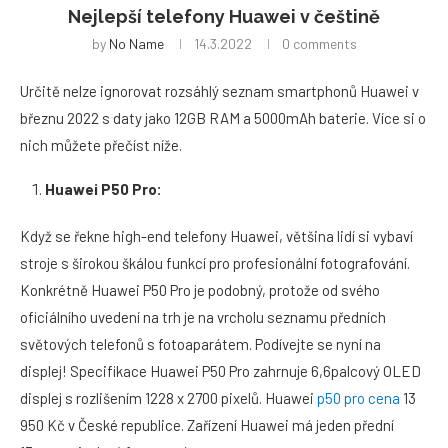
Nejlepší telefony Huawei v češtině
by
No Name
14.3.2022
0 comments
Určitě nelze ignorovat rozsáhlý seznam smartphonů Huawei v
březnu 2022 s daty jako 12GB RAM a 5000mAh baterie. Více si o
nich můžete přečíst níže.
Huawei P50 Pro:
Když se řekne high-end telefony Huawei, většina lidí si vybaví
stroje s širokou škálou funkcí pro profesionální fotografování.
Konkrétně Huawei P50 Pro je podobný, protože od svého
oficiálního uvedení na trh je na vrcholu seznamu předních
světových telefonů s fotoaparátem. Podívejte se nyní na
displej! Specifikace Huawei P50 Pro zahrnuje 6,6palcový OLED
displej s rozlišením 1228 x 2700 pixelů. Huawei
p50 pro cena
13
950 Kč v České republice. Zařízení Huawei má jeden přední