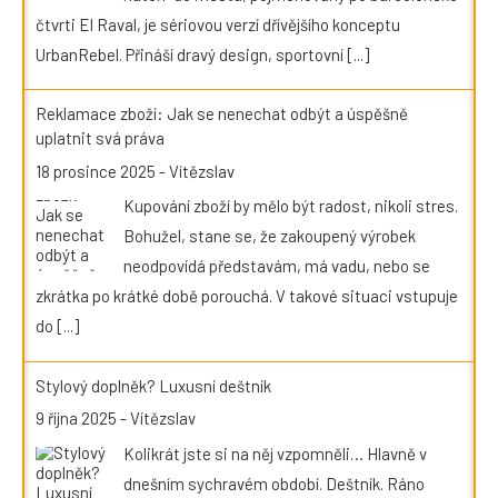
čtvrti El Raval, je sériovou verzí dřívějšího konceptu
UrbanRebel. Přináší dravý design, sportovní
[...]
Reklamace zboží: Jak se nenechat odbýt a úspěšně
uplatnit svá práva
18 prosince 2025
-
Vítězslav
Kupování zboží by mělo být radost, nikoli stres.
Bohužel, stane se, že zakoupený výrobek
neodpovídá představám, má vadu, nebo se
zkrátka po krátké době porouchá. V takové situaci vstupuje
do
[...]
Stylový doplněk? Luxusní deštník
9 října 2025
-
Vítězslav
Kolikrát jste si na něj vzpomněli… Hlavně v
dnešním sychravém období. Deštník. Ráno