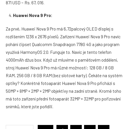
871 USD ~ Rs. 67, 016.
Huawei Nova 9 Pro:
Za prvé, Huawei Nova 9 Pro má 6,72palcový OLED displej s
rozlišením 1236 x 2676 pixelů. Zařízení Huawei Nova 9 Pro navíc
pohání čipset Qualcomm Snapdragon 778G 4G a jako program
využívá HarmonyOS 2.0. Funguje to. Navíc je tento telefon
4000mAh džus box. Když už mluvíme o paměťovém oddělení,
stroj Huawei Nova 9 Pro má různé možnosti: 128 GB / 8 GB
RAM, 256 GB / 8 GB RAM (bez slotové karty). Čekáte na systém
optiky? Konkrétně fotoaparát Huawei Nova 9 Pro přichází s
50MP + 8MP + 2MP + 2MP objektivy na zadní straně. Kromě toho
má toto zařízení přední fotoaparát 32MP + 32MP pro pořizování
snímků, které jste pořídili.