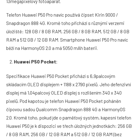
13megapixelový fotoaparát.
Telefon Huawei P50 Pro navíc používá čipset Kirin 9000 /
Snapdragon 888 4G. Kromě toho přichází s různými verzemi
úložiště: 128 GB / 8 GB RAM, 256 GB / 8 GB RAM, 512 GB / 8 GB
RAM a 512 GB / 12 GB RAM. Smartphone Huawei P50 Pro navíc
běží na HarmonyOS 2.0 a má 5050 mAh baterii.
Huawei P50 Pocket:
Specifikace Huawei P50 Pocket přichází s 6,9palcovým
skládacím OLED displejem + 1188 x 2790 pixelů. Jeho defenzivní
displej má 1,04palcový OLED displej s rozlišením 340 x 340
pixelů. Pod kapotou je telefon Huawei P50 Pocket poháněn
čipovou sadou Qualcomm Snapdragon 888 4G a HarmonyOS
2.0. Kromě toho, pokud jde o paměťový systém, kapesní telefon
Huawei P50 je k dispozici ve třech úložných jednotkách: 256 GB
/ 8 GB RAM, 256 GB / 12 GB RAM a 512 GB / 12 GB RAM (bez