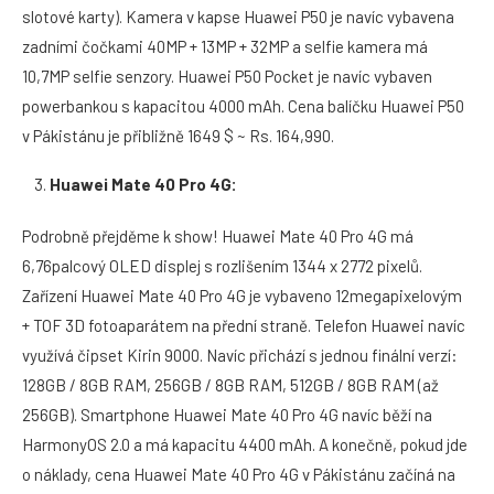
slotové karty). Kamera v kapse Huawei P50 je navíc vybavena
zadními čočkami 40MP + 13MP + 32MP a selfie kamera má
10,7MP selfie senzory. Huawei P50 Pocket je navíc vybaven
powerbankou s kapacitou 4000 mAh. Cena balíčku Huawei P50
v Pákistánu je přibližně 1649 $ ~ Rs. 164,990.
Huawei Mate 40 Pro 4G:
Podrobně přejděme k show! Huawei Mate 40 Pro 4G má
6,76palcový OLED displej s rozlišením 1344 x 2772 pixelů.
Zařízení Huawei Mate 40 Pro 4G je vybaveno 12megapixelovým
+ TOF 3D fotoaparátem na přední straně. Telefon Huawei navíc
využívá čipset Kirin 9000. Navíc přichází s jednou finální verzí:
128GB / 8GB RAM, 256GB / 8GB RAM, 512GB / 8GB RAM (až
256GB). Smartphone Huawei Mate 40 Pro 4G navíc běží na
HarmonyOS 2.0 a má kapacitu 4400 mAh. A konečně, pokud jde
o náklady, cena Huawei Mate 40 Pro 4G v Pákistánu začíná na