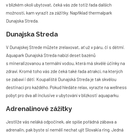
v blízkém okolí ubytovat, čeká vás zde totiž řada dalších
možností, kam vyrazit za zážitky. Například thermalpark
Dunajska Streda.
Dunajska Streda
V Dunajskej Strede můžete zrelaxovat, ať už v páru, či s dětmi.
Aquapark Dunajská Streda nabízí deset bazénů
s mineralizovanou a termální vodou, která má skvělé účinky na
zdraví. Kromě toho vás zde čeká také řada atrakcí, na kterých
se zabaví i děti. Koupaliště Dunajská Streda je tak skvělou
destinací pro každého. Pokud hledáte relax, vyrazte na wellness
pobyt pro dva all inclusive v ubytování v blízkosti aquaparku.
Adrenalinové zážitky
Jestliže vás neláká odpočinek, ale spíše pořádná zábava a
adrenalin, pak byste si neměli nechat ujít Slovakia ring. Jedná