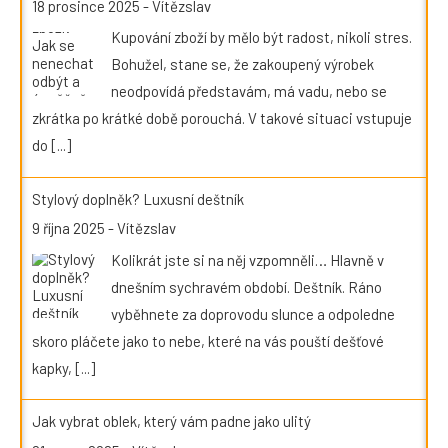
18 prosince 2025
-
Vítězslav
Kupování zboží by mělo být radost, nikoli stres.
Bohužel, stane se, že zakoupený výrobek
neodpovídá představám, má vadu, nebo se
zkrátka po krátké době porouchá. V takové situaci vstupuje
do
[...]
Stylový doplněk? Luxusní deštník
9 října 2025
-
Vítězslav
Kolikrát jste si na něj vzpomněli… Hlavně v
dnešním sychravém období. Deštník. Ráno
vyběhnete za doprovodu slunce a odpoledne
skoro pláčete jako to nebe, které na vás pouští dešťové
kapky,
[...]
Jak vybrat oblek, který vám padne jako ulitý