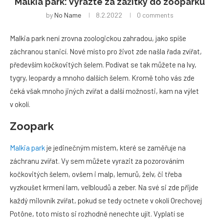
Malkia park: Vyrazte za zážitky do zooparku
by
No Name
8.2.2022
0 comments
Malkia park není zrovna zoologickou zahradou, jako spíše
záchranou stanicí. Nové místo pro život zde našla řada zvířat,
především kočkovitých šelem. Podívat se tak můžete na lvy,
tygry, leopardy a mnoho dalších šelem. Kromě toho vás zde
čeká však mnoho jiných zvířat a další možnosti, kam na výlet
v okolí.
Zoopark
Malkia park
je jedinečným místem, které se zaměřuje na
záchranu zvířat. Vy sem můžete vyrazit za pozorováním
kočkovitých šelem, ovšem i malp, lemurů, želv, či třeba
vyzkoušet krmení lam, velbloudů a zeber. Na své si zde přijde
každý milovník zvířat, pokud se tedy octnete v okolí Orechovej
Potône, toto místo si rozhodně nenechte ujít. Vyplatí se