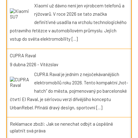
Xiaomi už dávno není jen výrobcem telefonů a
rýžovarů. V roce 2026 se tato značka
definitivně usadila na vrcholu technologického
potravního řetězce v automobilovém průmyslu. Jejich
vstup do světa elektromobility
[...]
CUPRA Raval
9 dubna 2026
-
Vítězslav
CUPRA Raval je jedním z nejočekávanějších
elektromobilů roku 2026. Tento kompaktní „hot-
hatch“ do města, pojmenovaný po barcelonské
čtvrti El Raval, je sériovou verzí dřívějšího konceptu
UrbanRebel. Přináší dravý design, sportovní
[...]
Reklamace zboží: Jak se nenechat odbýt a úspěšně
uplatnit svá práva