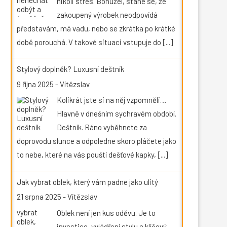
nikoli stres. Bohužel, stane se, že
zakoupený výrobek neodpovídá
představám, má vadu, nebo se zkrátka po krátké
době porouchá. V takové situaci vstupuje do
[...]
Stylový doplněk? Luxusní deštník
9 října 2025
-
Vítězslav
Kolikrát jste si na něj vzpomněli…
Hlavně v dnešním sychravém období.
Deštník. Ráno vyběhnete za
doprovodu slunce a odpoledne skoro pláčete jako
to nebe, které na vás pouští dešťové kapky,
[...]
Jak vybrat oblek, který vám padne jako ulitý
21 srpna 2025
-
Vítězslav
Oblek není jen kus oděvu. Je to
investice, vyjádření stylu a klíčový