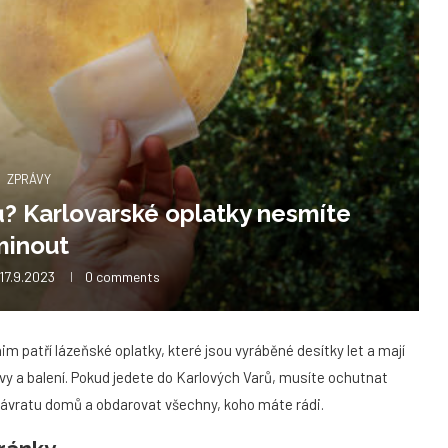
ZPRÁVY
? Karlovarské oplatky nesmíte
minout
17.9.2023
0 comments
m patří lázeňské oplatky, které jsou vyráběné desítky let a mají
avy a balení. Pokud jedete do Karlových Varů, musíte ochutnat
ři návratu domů a obdarovat všechny, koho máte rádi.