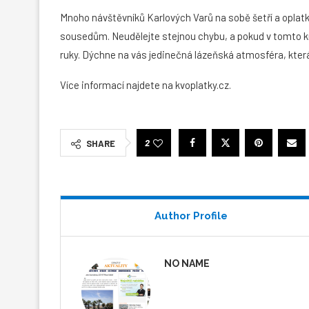
Mnoho návštěvníků Karlových Varů na sobě šetří a oplatk
sousedům. Neudělejte stejnou chybu, a pokud v tomto kr
ruky. Dýchne na vás jedinečná lázeňská atmosféra, která 
Více informací najdete na kvoplatky.cz.
2
SHARE
Author Profile
NO NAME