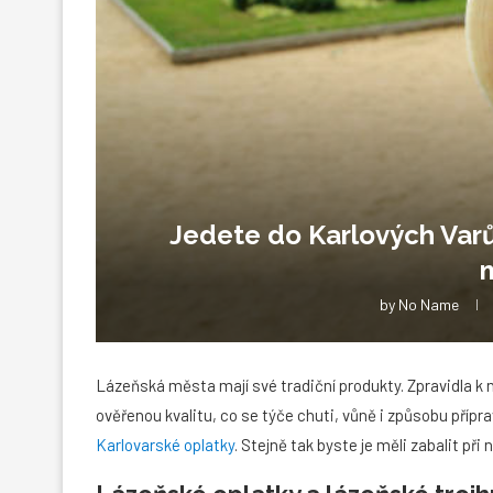
Jedete do Karlových Varů
by
No Name
Lázeňská města mají své tradiční produkty. Zpravidla k ni
ověřenou kvalitu, co se týče chuti, vůně i způsobu přípr
Karlovarské oplatky
. Stejně tak byste je měli zabalit p