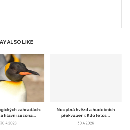
AY ALSO LIKE
ogických zahradách:
Noc plná hvězd a hudebních
á hlavní sezóna...
překvapení: Kdo letos...
30.4.2026
30.4.2026