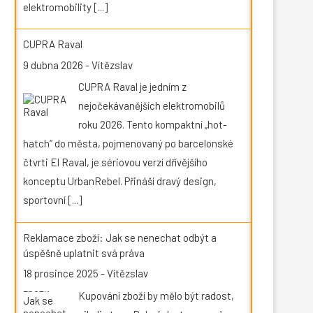
elektromobility
[...]
CUPRA Raval
9 dubna 2026
-
Vítězslav
CUPRA Raval je jedním z
nejočekávanějších elektromobilů
roku 2026. Tento kompaktní „hot-
hatch“ do města, pojmenovaný po barcelonské
čtvrti El Raval, je sériovou verzí dřívějšího
konceptu UrbanRebel. Přináší dravý design,
sportovní
[...]
Reklamace zboží: Jak se nenechat odbýt a
úspěšně uplatnit svá práva
18 prosince 2025
-
Vítězslav
Kupování zboží by mělo být radost,