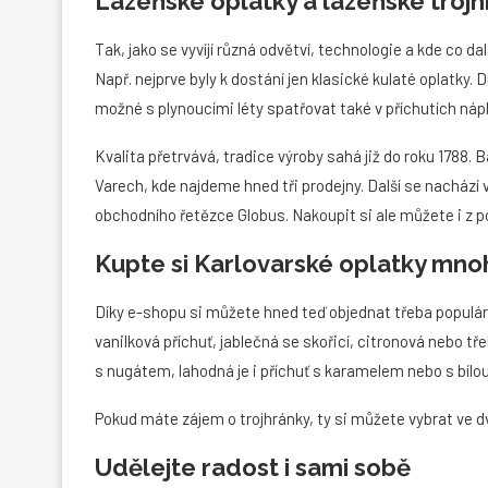
Lázeňské oplatky a lázeňské troj
Tak, jako se vyvíjí různá odvětví, technologie a kde co 
Např. nejprve byly k dostání jen klasické kulaté oplatky.
možné s plynoucími léty spatřovat také v příchutích nápl
Kvalita přetrvává, tradice výroby sahá již do roku 1788.
Varech, kde najdeme hned tři prodejny. Další se nachází 
obchodního řetězce Globus. Nakoupit si ale můžete i z 
Kupte si Karlovarské oplatky mnoh
Díky e-shopu si můžete hned teď objednat třeba populá
vanilková příchuť, jablečná se skořicí, citronová nebo tř
s nugátem, lahodná je i příchuť s karamelem nebo s bílo
Pokud máte zájem o trojhránky, ty si můžete vybrat ve dv
Udělejte radost i sami sobě