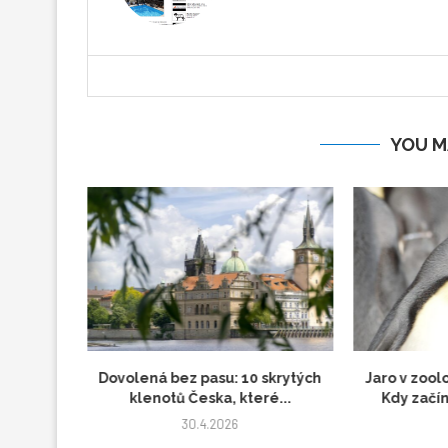
YOU M
dložit?
Dovolená bez pasu: 10 skrytých
Jaro v zool
jšími...
klenotů Česka, které...
Kdy začín
30.4.2026