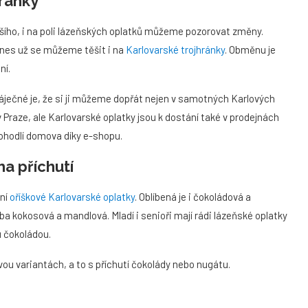
hránky
dalšího, i na poli lázeňských oplatků můžeme pozorovat změny.
 Dnes už se můžeme těšit i na
Karlovarské trojhránky
. Obměnu je
ní.
 Báječné je, že si ji můžeme dopřát nejen v samotných Karlových
v Praze, ale Karlovarské oplatky jsou k dostání také v prodejnách
pohodlí domova díky e-shopu.
a příchutí
rní
oříškové Karlovarské oplatky
. Oblíbená je i čokoládová a
eba kokosová a mandlová. Mladí i senioři mají rádi lázeňské oplatky
u čokoládou.
ou variantách, a to s příchutí čokolády nebo nugátu.