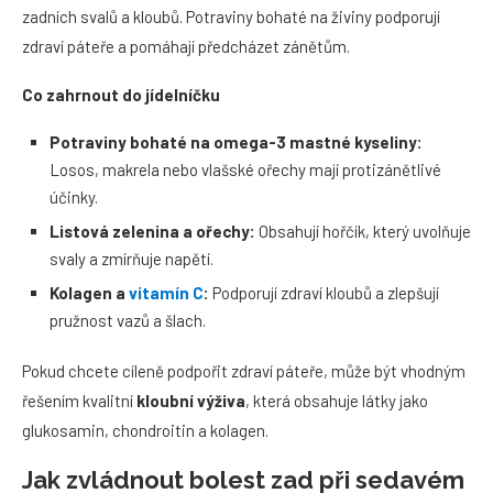
zadních svalů a kloubů. Potraviny bohaté na živiny podporují
zdraví páteře a pomáhají předcházet zánětům.
Co zahrnout do jídelníčku
Potraviny bohaté na omega-3 mastné kyseliny:
Losos, makrela nebo vlašské ořechy mají protizánětlivé
účinky.
Listová zelenina a ořechy:
Obsahují hořčík, který uvolňuje
svaly a zmírňuje napětí.
Kolagen a
vitamín C
:
Podporují zdraví kloubů a zlepšují
pružnost vazů a šlach.
Pokud chcete cíleně podpořit zdraví páteře, může být vhodným
řešením kvalitní
kloubní výživa
, která obsahuje látky jako
glukosamin, chondroitin a kolagen.
Jak zvládnout bolest zad při sedavém