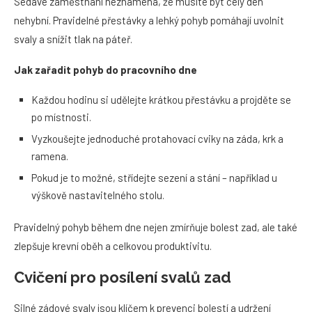
Sedavé zaměstnání neznamená, že musíte být celý den
nehybní. Pravidelné přestávky a lehký pohyb pomáhají uvolnit
svaly a snížit tlak na páteř.
Jak zařadit pohyb do pracovního dne
Každou hodinu si udělejte krátkou přestávku a projděte se
po místnosti.
Vyzkoušejte jednoduché protahovací cviky na záda, krk a
ramena.
Pokud je to možné, střídejte sezení a stání – například u
výškově nastavitelného stolu.
Pravidelný pohyb během dne nejen zmírňuje bolest zad, ale také
zlepšuje krevní oběh a celkovou produktivitu.
Cvičení pro posílení svalů zad
Silné zádové svaly jsou klíčem k prevenci bolestí a udržení