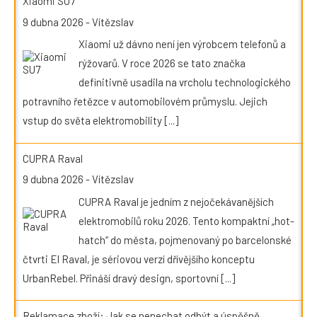
Xiaomi SU7
9 dubna 2026
-
Vítězslav
Xiaomi už dávno není jen výrobcem telefonů a
rýžovarů. V roce 2026 se tato značka
definitivně usadila na vrcholu technologického
potravního řetězce v automobilovém průmyslu. Jejich
vstup do světa elektromobility
[...]
CUPRA Raval
9 dubna 2026
-
Vítězslav
CUPRA Raval je jedním z nejočekávanějších
elektromobilů roku 2026. Tento kompaktní „hot-
hatch“ do města, pojmenovaný po barcelonské
čtvrti El Raval, je sériovou verzí dřívějšího konceptu
UrbanRebel. Přináší dravý design, sportovní
[...]
Reklamace zboží: Jak se nenechat odbýt a úspěšně