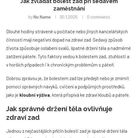
Jak zvládat bolest zad při sedavém
zaměstnání
by
No Name
30.1.2025
0 comments
Dlouhé hodiny strávené u počítače nebo jiných kancelářských
činností mají negativní dopad na zdraví zad. Sedavý způsob
života způsobuje oslabení svalů, špatné držení těla a nadměrné
zatížení páteře. Tyto faktory vedou k bolestem zad, ztuhlosti a
v horších případech i k chronickým problémům s páteří.
Dobrou zprávou je, že bolestem zad lze předejít nebo je zmírnit
pomocí správných návyků, cvičení a podpůrných prostředků,
jako je
kloubní výživa
, která přispívá ke zdraví kloubů a páteře.
Jak správné držení těla ovlivňuje
zdraví zad
Jednou z nejčastějších příčin bolesti zad je špatné držení těla