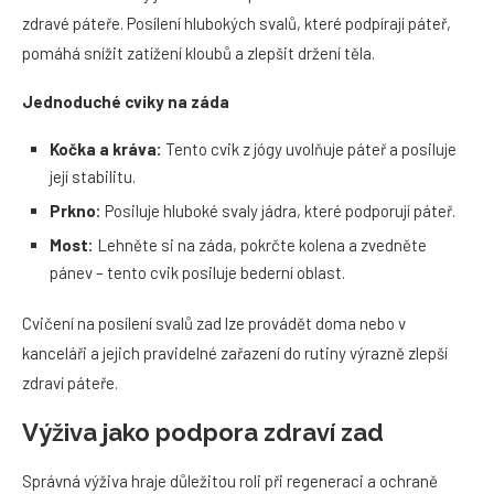
zdravé páteře. Posílení hlubokých svalů, které podpírají páteř,
pomáhá snížit zatížení kloubů a zlepšit držení těla.
Jednoduché cviky na záda
Kočka a kráva:
Tento cvik z jógy uvolňuje páteř a posiluje
její stabilitu.
Prkno:
Posiluje hluboké svaly jádra, které podporují páteř.
Most:
Lehněte si na záda, pokrčte kolena a zvedněte
pánev – tento cvik posiluje bederní oblast.
Cvičení na posílení svalů zad lze provádět doma nebo v
kanceláři a jejich pravidelné zařazení do rutiny výrazně zlepší
zdraví páteře.
Výživa jako podpora zdraví zad
Správná výživa hraje důležitou roli při regeneraci a ochraně