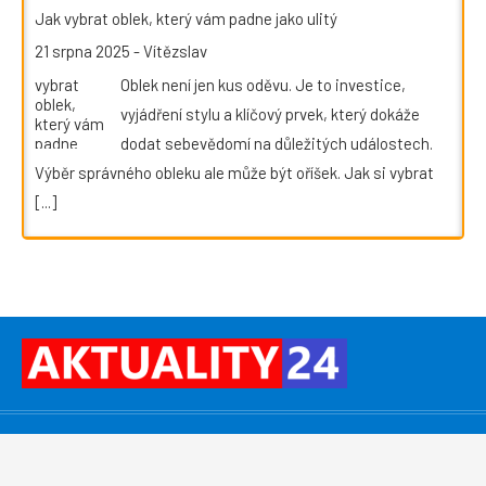
Jak vybrat oblek, který vám padne jako ulitý
21 srpna 2025
-
Vítězslav
Oblek není jen kus oděvu. Je to investice,
vyjádření stylu a klíčový prvek, který dokáže
dodat sebevědomí na důležitých událostech.
Výběr správného obleku ale může být oříšek. Jak si vybrat
[...]
©
PressMedia.net
, Praha 4, 140 00 – Od roku 2008
publikujeme
PR články
. Reklamu na webu
zajišťuje:
redakce@pressmedia.net