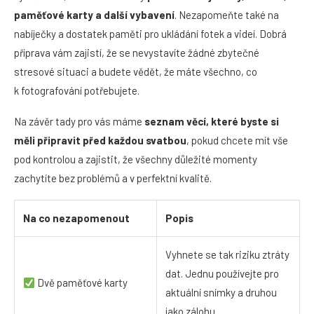
paměťov
é karty a další vybavení
. Nezapomeňte také na
nabíječky a dostatek paměti pro ukládání fotek a videí. Dobrá
příprava vám zajistí, že se nevystavíte žádné zbytečné
stresové situaci a budete vědět, že máte všechno, co
k fotografování potřebujete.
Na závěr tady pro vás máme
seznam věcí, kter
é byste si
mě
li připravit př
ed každou svatbou
, pokud chcete mít vše
pod kontrolou a zajistit, že všechny důležité momenty
zachytíte bez problémů a v perfektní kvalitě.
Na co nezapomenout
Popis
Vyhnete se tak riziku ztráty
dat. Jednu používejte pro
Dvě paměťové karty
aktuální snímky a druhou
jako zálohu.