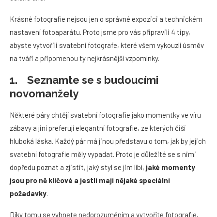
Krásné fotografie nejsou jen o správné expozici a technickém
nastavení fotoaparátu. Proto jsme pro vás připravili 4 tipy,
abyste vytvořili svatební fotografe, které všem vykouzlí úsměv
na tváři a připomenou ty nejkrásnější vzpomínky.
1. Seznamte se s budoucími
novomanžely
Některé páry chtějí svatební fotografie jako momentky ve víru
zábavy a jiní preferují elegantní fotografie, ze kterých čiší
hluboká láska. Každý pár má jinou představu o tom, jak by jejich
svatební fotografie měly vypadat. Proto je důležité se s nimi
dopředu poznat a zjistit, jaký styl se jim líbí,
jak
é momenty
jsou pro ně klíčov
é a jestli mají nějak
é speciální
požadavky
.
Díky tomu se vyhnete nedorozuměním a vytvoříte fotografie,