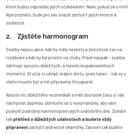
které budou odpovídat jejich očekáváním. Navíc pokud se s nimi
lépe poznáte, bude pro vás snazší zachytit jejich emoce a
osobnost.
2. Zjistěte harmonogram
Svatby nejsou akce, kde by měly nevěsty a ženichové čas na
rozdávání a kde by byl prostor na chyby. Právě naopak – svatba
zahrnuje spoustu důležitých, a hlavně neopakovatelných
momentů. Ať už je to obřad, krájení dortu, první tanec – tak vy u
všeho musíte být a mít připravený fotoaparát.
Abyste nic důležitého nezmeškali a měli dostatek času si vše
nachystat dopředu, domluvte se s novomanžely, aby vám
poskytli podrobný harmonogram jejich svatebního dne. Získáte
tak
přehled o důležitých událostech a budete vždy
připravení
zachytit jedinečné okamžiky. Zároveň tak budete