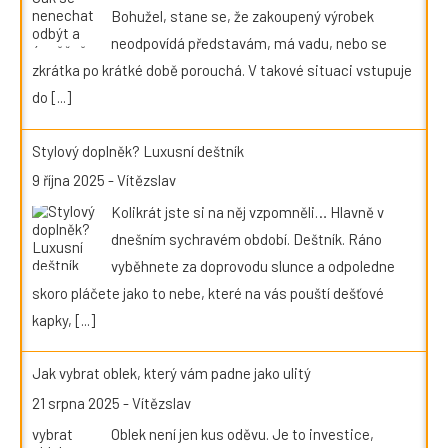
Bohužel, stane se, že zakoupený výrobek
neodpovídá představám, má vadu, nebo se
zkrátka po krátké době porouchá. V takové situaci vstupuje
do
[...]
Stylový doplněk? Luxusní deštník
9 října 2025
-
Vítězslav
Kolikrát jste si na něj vzpomněli… Hlavně v
dnešním sychravém období. Deštník. Ráno
vyběhnete za doprovodu slunce a odpoledne
skoro pláčete jako to nebe, které na vás pouští dešťové
kapky,
[...]
Jak vybrat oblek, který vám padne jako ulitý
21 srpna 2025
-
Vítězslav
Oblek není jen kus oděvu. Je to investice,