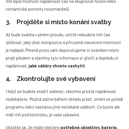
mít lepší možnost naplánovat čas na skupinové focení nebo
romantické portréty novomanželů.
3. Projděte si místo konání svatby
Až bude svatba v plném proudu, určitě nebudete mít čas
zjišťovat, jaký úhel, kompozice a přirozené nasvícení místnosti
je nejlepší. Přesně proto vám doporučujeme si svatební místo
projít předem a všechny tyto informace si zjistit a dopředu si
naplánovat,
jak
é záběry chcete zachytit
.
4. Zkontrolujte své vybavení
I když se budete snažit sebevíc, všechno prostě naplánovat
nedokážete. Možná začne během obřadu pršet, změní se pořadí
programu nebo nastanou jiné nečekané události. Co byste ale
měli mít pod kontrolou, je vaše vybavení.
Ujistěte se, že máte všechny
potřebn
é objektivy, baterie,