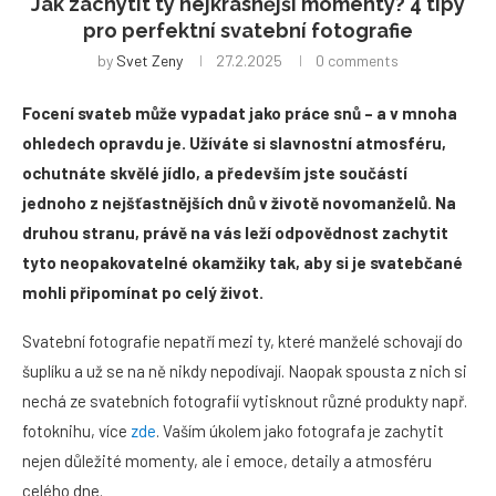
Jak zachytit ty nejkrásnější momenty? 4 tipy
pro perfektní svatební fotografie
by
Svet Zeny
27.2.2025
0 comments
Focení svateb může vypadat jako práce snů – a v mnoha
ohledech opravdu je. Užíváte si slavnostní atmosf
éru,
ochutnáte skvěl
é jídlo, a především jste součástí
jednoho z nejšťastnějších dnů v životě novomanželů. Na
druhou stranu, právě na vá
s leží odpovědnost zachytit
tyto neopakovateln
é okamžiky tak, aby si je svatebčan
é
mohli připomínat po celý život.
Svatební fotografie nepatří mezi ty, které manželé schovají do
šuplíku a už se na ně nikdy nepodívají. Naopak spousta z nich si
nechá ze svatebních fotografií vytisknout různé produkty např.
fotoknihu, více
zde
. Vaším úkolem jako fotografa je zachytit
nejen důležité momenty, ale i emoce, detaily a atmosféru
celého dne.