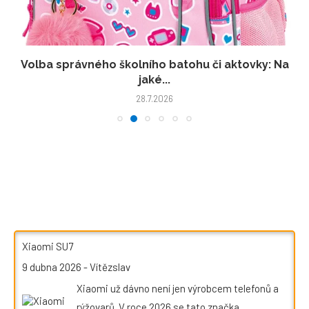
Volba správného školního batohu či aktovky: Na
jaké...
28.7.2026
Xiaomi SU7
9 dubna 2026
-
Vítězslav
Xiaomi už dávno není jen výrobcem telefonů a
rýžovarů. V roce 2026 se tato značka