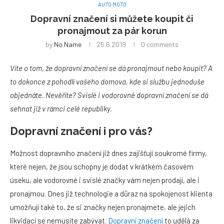
AUTO MOTO
Dopravní značení si můžete koupit či
pronajmout za pár korun
by
No Name
25.6.2019
0 comments
Víte o tom, že dopravní značení se dá pronajmout nebo koupit? A
to dokonce z pohodlí vašeho domova, kde si službu jednoduše
objednáte. Nevěříte? Svislé i vodorovné dopravní značení se dá
sehnat již v rámci celé republiky.
Dopravní značení i pro vás?
Možnost dopravního značení již dnes zajišťují soukromé firmy,
které nejen, že jsou schopny je dodat v krátkém časovém
úseku, ale vodorovné i svislé značky vám nejen prodají, ale i
pronajmou. Dnes již technologie a důraz na spokojenost klienta
umožňují také to, že si značky nejen pronajmete, ale jejich
likvidací se nemusíte zabývat.
Dopravní značení
to udělá za