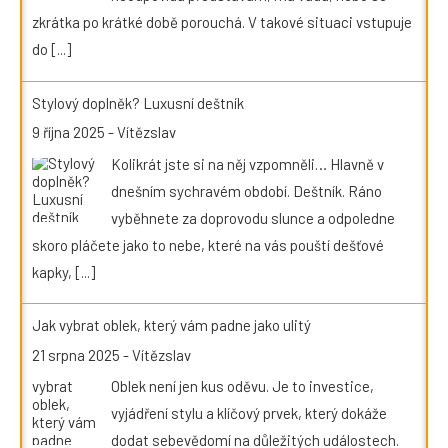
zkrátka po krátké době porouchá. V takové situaci vstupuje
do
[...]
Stylový doplněk? Luxusní deštník
9 října 2025
-
Vítězslav
Kolikrát jste si na něj vzpomněli… Hlavně v
dnešním sychravém období. Deštník. Ráno
vyběhnete za doprovodu slunce a odpoledne
skoro pláčete jako to nebe, které na vás pouští dešťové
kapky,
[...]
Jak vybrat oblek, který vám padne jako ulitý
21 srpna 2025
-
Vítězslav
Oblek není jen kus oděvu. Je to investice,
vyjádření stylu a klíčový prvek, který dokáže
dodat sebevědomí na důležitých událostech.