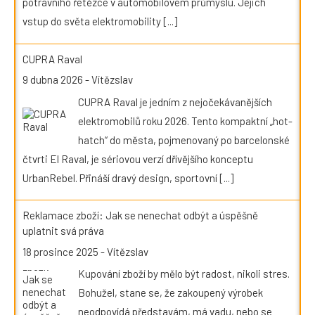
potravního řetězce v automobilovém průmyslu. Jejich
vstup do světa elektromobility
[...]
CUPRA Raval
9 dubna 2026
-
Vítězslav
CUPRA Raval je jedním z nejočekávanějších
elektromobilů roku 2026. Tento kompaktní „hot-
hatch“ do města, pojmenovaný po barcelonské
čtvrti El Raval, je sériovou verzí dřívějšího konceptu
UrbanRebel. Přináší dravý design, sportovní
[...]
Reklamace zboží: Jak se nenechat odbýt a úspěšně
uplatnit svá práva
18 prosince 2025
-
Vítězslav
Kupování zboží by mělo být radost, nikoli stres.
Bohužel, stane se, že zakoupený výrobek
neodpovídá představám, má vadu, nebo se