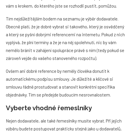
vám s krokem, do kterého jste se rozhodli pustit, pomůžou.
Tím nejdůležitějším bodem na seznamu je výběr dodavatele.
Obecně platí, že je dobré vybrat si takového, který je osvědčený
a který se pyšní dobrými referencemi na internetu. Pokud z nich
vyplývá, že plní termíny a že je na něj spolehnutí, nic by vám
nemělo bránit v zahájení spolupráce právě s ním (tedy pokud se
zároveň vejde do vašeho stanoveného rozpočtu).
Ovšem ani dobré reference by neměly člověka donutit k
automatickému podpisu smlouvy. Je důležité a klíčové si
smlouvu řádně prostudovat a stanovit konkrétní specifika
objednávky. Tím se předejde budoucím nesrovnalostem.
Vyberte vhodné řemeslníky
Nejen dodavatele, ale také řemeslníky musíte vybrat. Při jejich
výběru budete postupovat prakticky stejně jako u dodavatelů,