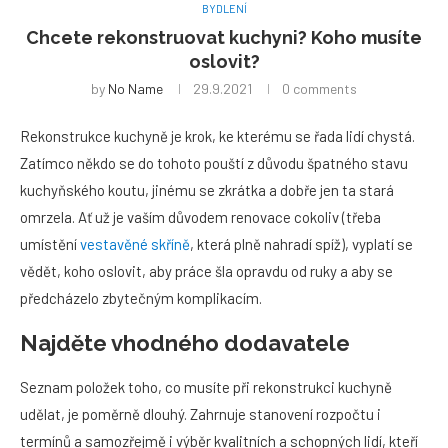
BYDLENÍ
Chcete rekonstruovat kuchyni? Koho musíte
oslovit?
by
No Name
29.9.2021
0 comments
Rekonstrukce kuchyně je krok, ke kterému se řada lidí chystá.
Zatímco někdo se do tohoto pouští z důvodu špatného stavu
kuchyňského koutu, jinému se zkrátka a dobře jen ta stará
omrzela. Ať už je vaším důvodem renovace cokoliv (třeba
umístění
vestavěné skříně
, která plně nahradí spíž), vyplatí se
vědět, koho oslovit, aby práce šla opravdu od ruky a aby se
předcházelo zbytečným komplikacím.
Najděte vhodného dodavatele
Seznam položek toho, co musíte při rekonstrukci kuchyně
udělat, je poměrně dlouhý. Zahrnuje stanovení rozpočtu i
termínů a samozřejmě i výběr kvalitních a schopných lidí, kteří