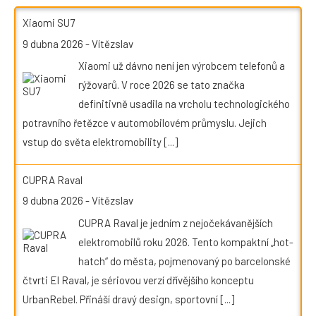
Xiaomi SU7
9 dubna 2026
-
Vítězslav
Xiaomi už dávno není jen výrobcem telefonů a
rýžovarů. V roce 2026 se tato značka
definitivně usadila na vrcholu technologického
potravního řetězce v automobilovém průmyslu. Jejich
vstup do světa elektromobility
[...]
CUPRA Raval
9 dubna 2026
-
Vítězslav
CUPRA Raval je jedním z nejočekávanějších
elektromobilů roku 2026. Tento kompaktní „hot-
hatch“ do města, pojmenovaný po barcelonské
čtvrti El Raval, je sériovou verzí dřívějšího konceptu
UrbanRebel. Přináší dravý design, sportovní
[...]