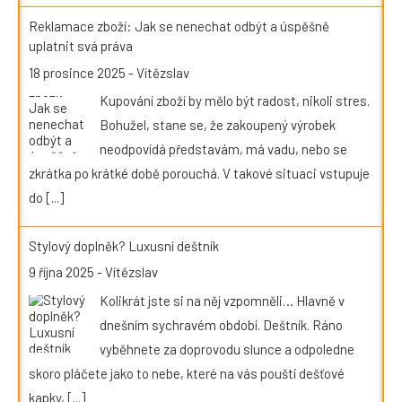
Reklamace zboží: Jak se nenechat odbýt a úspěšně
uplatnit svá práva
18 prosince 2025
-
Vítězslav
Kupování zboží by mělo být radost, nikoli stres.
Bohužel, stane se, že zakoupený výrobek
neodpovídá představám, má vadu, nebo se
zkrátka po krátké době porouchá. V takové situaci vstupuje
do
[...]
Stylový doplněk? Luxusní deštník
9 října 2025
-
Vítězslav
Kolikrát jste si na něj vzpomněli… Hlavně v
dnešním sychravém období. Deštník. Ráno
vyběhnete za doprovodu slunce a odpoledne
skoro pláčete jako to nebe, které na vás pouští dešťové
kapky,
[...]