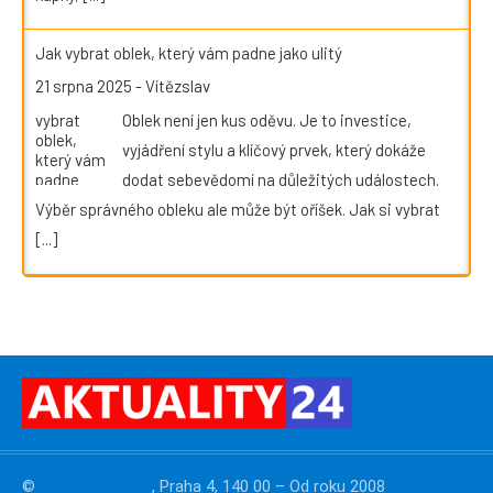
Jak vybrat oblek, který vám padne jako ulitý
21 srpna 2025
-
Vítězslav
Oblek není jen kus oděvu. Je to investice,
vyjádření stylu a klíčový prvek, který dokáže
dodat sebevědomí na důležitých událostech.
Výběr správného obleku ale může být oříšek. Jak si vybrat
[...]
©
PressMedia.net
, Praha 4, 140 00 – Od roku 2008