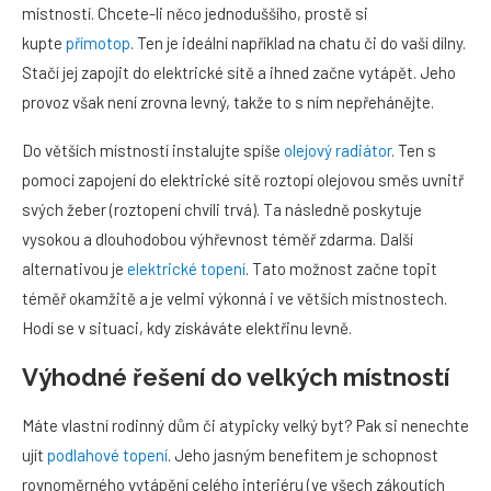
místností. Chcete-li něco jednoduššího, prostě si
kupte
přímotop
. Ten je ideální například na chatu či do vaší dílny.
Stačí jej zapojit do elektrické sítě a ihned začne vytápět. Jeho
provoz však není zrovna levný, takže to s ním nepřehánějte.
Do větších místností instalujte spíše
olejový radiátor
. Ten s
pomocí zapojení do elektrické sítě roztopí olejovou směs uvnitř
svých žeber (roztopení chvíli trvá). Ta následně poskytuje
vysokou a dlouhodobou výhřevnost téměř zdarma. Další
alternativou je
elektrické topení
. Tato možnost začne topit
téměř okamžitě a je velmi výkonná i ve větších místnostech.
Hodí se v situaci, kdy získáváte elektřinu levně.
Výhodné řešení do velkých místností
Máte vlastní rodinný dům či atypicky velký byt? Pak si nenechte
ujít
podlahové topení
. Jeho jasným benefitem je schopnost
rovnoměrného vytápění celého interiéru (ve všech zákoutích