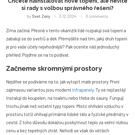
Chcete nainstalovat nové topení, ale nevíte
si rady s volbou správného řešení?
by
Svet Zeny
3.12.2024
0 comments
Zima začíná. Přesně v tento okamžik lidé rozpalují svá topení a
zabalují se do svetrů a dek. Přemýšlíte nad tím, jaký druh topení
je pro vaše účely nejvhodnější? Pak oceníte náš jednoduchý
přehled. Pojďme se na to podívat.
Začneme skromnými prostory
Nejdříve se podíváme na to, jak vytopit malé prostory. První
zajímavou variantou jsou moderní
infrapanely
. Ty se nejčastěji
instalují do koupelen, na toaletu nebo třeba do sauny. Fungují
trochu jinak než ostatní typy topení. Místo ohřívání vzduchu v
prostoru totiž ohřívají primárně lidské tělo a fyzické předměty v
cestě. Z toho důvodu dokážou poskytnout teplo za velmi nízkou
cenu a bez tepelných ztrát. Nehodí se však do větších