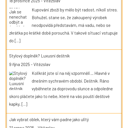
18 prosince 2025
-
Vítězslav
Kupování zboží by mělo být radost, nikoli stres.
Bohužel, stane se, že zakoupený výrobek
neodpovídá představám, má vadu, nebo se
zkrátka po krátké době porouchá. V takové situaci vstupuje
do
[...]
Stylový doplněk? Luxusní deštník
9 října 2025
-
Vítězslav
Kolikrát jste si na něj vzpomněli… Hlavně v
dnešním sychravém období. Deštník. Ráno
vyběhnete za doprovodu slunce a odpoledne
skoro pláčete jako to nebe, které na vás pouští dešťové
kapky,
[...]
Jak vybrat oblek, který vám padne jako ulitý
21 srpna 2025
-
Vítězslav