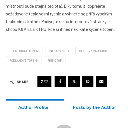
místnosti bude stejná teplota). Díky tomu si dopřejete
požadované teplo velmi rychle a vyhnete se příliš vysokým
teplotním ztrátám. Podívejte se na internetové stránky e-
shopu K&V ELEKTRO, kde si ihned naklikáte kýžené topení.
ELEKTRICKÉ TOPENÍ
INFRAPANELY
OLEJOVÝ RADIÁTOR
PODLAHOVÉ TOPENÍ
PŘÍMOTOP
7
SHARE
Author Profile
Posts by the Author