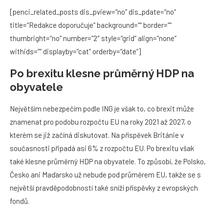
[penci_related_posts dis_pview=“no“ dis_pdate=“no“
title=“Redakce doporučuje“ background=““ border=““
thumbright=“no“ number=“2″ style=“grid“ align=“none“
withids=““ displayby=“cat“ orderby=“date“]
Po brexitu klesne průměrný HDP na
obyvatele
Největším nebezpečím podle ING je však to, co brexit může
znamenat pro podobu rozpočtu EU na roky 2021 až 2027, o
kterém se již začíná diskutovat. Na příspěvek Británie v
současnosti připadá asi 6% z rozpočtu EU. Po brexitu však
také klesne průměrný HDP na obyvatele. To způsobí, že Polsko,
Česko ani Maďarsko už nebude pod průměrem EU, takže se s
největší pravděpodobností také sníží příspěvky z evropských
fondů.