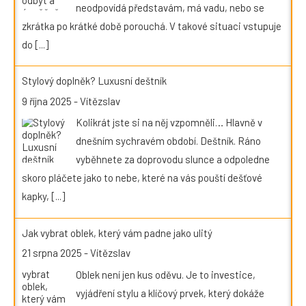
neodpovídá představám, má vadu, nebo se
zkrátka po krátké době porouchá. V takové situaci vstupuje
do
[...]
Stylový doplněk? Luxusní deštník
9 října 2025
-
Vítězslav
Kolikrát jste si na něj vzpomněli… Hlavně v
dnešním sychravém období. Deštník. Ráno
vyběhnete za doprovodu slunce a odpoledne
skoro pláčete jako to nebe, které na vás pouští dešťové
kapky,
[...]
Jak vybrat oblek, který vám padne jako ulitý
21 srpna 2025
-
Vítězslav
Oblek není jen kus oděvu. Je to investice,
vyjádření stylu a klíčový prvek, který dokáže