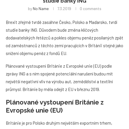
studie banky ING
by
No Name
7.3.2019
0 comments
Brexit zřejmě tvrdě zasáhne Česko, Polsko a Maďarsko, tvrdí
studie banky ING. Důvodem bude změna klíčových
dodavatelských řetězců a pokles objemu peněz posílaných zpět
od zaměstnanců z těchto zemí pracujících v Británii stejně jako
snížení objemu peněz z fondů EU.
Plánované vystoupení Británie z Evropské unie (EU) podle
zprávy ING a s ním spojené potenciální narušení budou mít
největší negativní vliv na výrobu aut, zemědělství a textilní
průmysl. Británie by měla odejít z EU v březnu 2019.
Plánované vystoupení Británie z
Evropské unie (EU)
Británie je pro Polsko druhým největším exportním trhem,