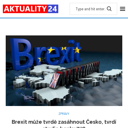
ZPRÁVY
Brexit může tvrdě zasáhnout Česko, tvrdí