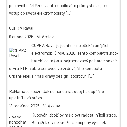
potravního řetězce v automobilovém průmyslu. Jejich
vstup do světa elektromobility
[...]
CUPRA Raval
9 dubna 2026
-
Vítězslav
CUPRA Raval je jedním z nejočekávanějších
elektromobilů roku 2026. Tento kompaktní „hot-
hatch“ do města, pojmenovaný po barcelonské
čtvrti El Raval, je sériovou verzí dřívějšího konceptu
UrbanRebel. Přináší dravý design, sportovní
[...]
Reklamace zboží: Jak se nenechat odbýt a úspěšně
uplatnit svá práva
18 prosince 2025
-
Vítězslav
Kupování zboží by mělo být radost, nikoli stres.
Bohužel, stane se, že zakoupený výrobek